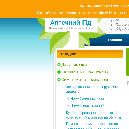
Під час завантаження стор
Спробуйте перезавантажити сторінку і якщо ви п
(0
Ми прац
Аптечний Гід
Прием з
Обработ
Пошук ліків за мінімальними цінами
Головна
РОЗДІЛИ
Довідник ліків
Farmacia NUOVA (Італія)
Симптоми та призначення
Захворювання опорно-рухового
апарату
Чому болять коліна?
Чому болить спина?
Купероз і розацеа: що це таке і
чому вони з'являються на обличчі
Пігментні плями на шкірі: що це
таке і які засоби для їх лікування