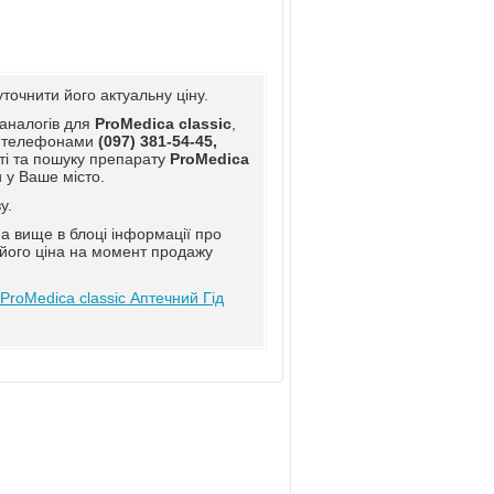
уточнити його актуальну ціну.
 аналогів для
ProMedica сlassic
,
за телефонами
(097) 381-54-45,
ті та пошуку препарату
ProMedica
 у Ваше місто.
у.
а вище в блоці інформації про
 його ціна на момент продажу
ProMedica сlassic Аптечний Гід