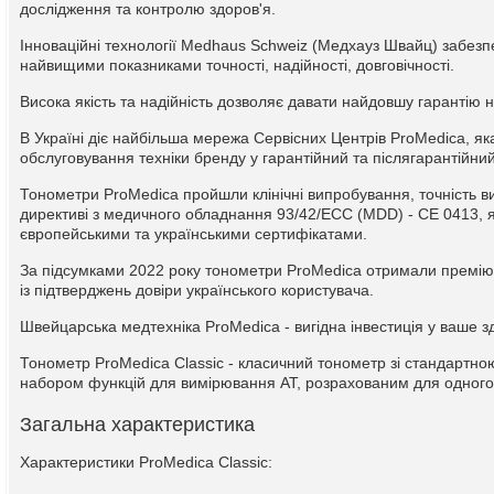
дослідження та контролю здоров'я.
Інноваційні технології Medhaus Schweiz (Медхауз Швайц) забез
найвищими показниками точності, надійності, довговічності.
Висока якість та надійність дозволяє давати найдовшу гарантію н
В Україні діє найбільша мережа Сервісних Центрів ProMedica, я
обслуговування техніки бренду у гарантійний та післягарантійний
Тонометри ProMedica пройшли клінічні випробування, точність в
директиві з медичного обладнання 93/42/ЕСС (MDD) - CE 0413, я
європейськими та українськими сертифікатами.
За підсумками 2022 року тонометри ProMedica отримали премію
із підтверджень довіри українського користувача.
Швейцарська медтехніка ProMedica - вигідна інвестиція у ваше з
Тонометр ProMedica Classic - класичний тонометр зі стандартн
набором функцій для вимірювання АТ, розрахованим для одного
Загальна характеристика
Характеристики ProMedica Classic: