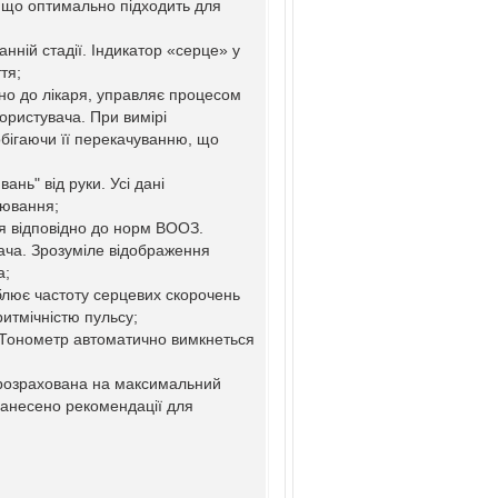
 що оптимально підходить для
анній стадії. Індикатор «серце» у
тя;
бно до лікаря, управляє процесом
ористувача. При вимірі
бігаючи її перекачуванню, що
нь" від руки. Усі дані
рювання;
я відповідно до норм ВООЗ.
вача. Зрозуміле відображення
а;
блює частоту серцевих скорочень
итмічністю пульсу;
 Тонометр автоматично вимкнеться
 розрахована на максимальний
 нанесено рекомендації для