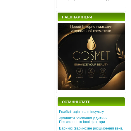
НАШІ ПАРТНЕРИ
Новий Інтернет-магазин
лікувальної косметики
ОСТАННІ СТАТТІ
Реабілітація після інсульту
Зупинити блювання у дитини.
Психогенні та інші фактори
Варикоз (варикозне розширення вен).