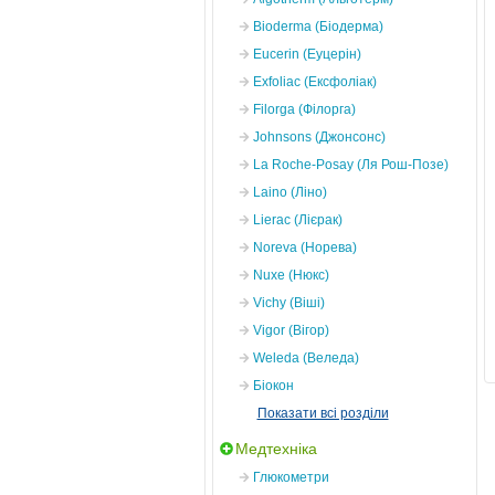
Bioderma (Біодерма)
Eucerin (Еуцерін)
Exfoliac (Ексфоліак)
Filorga (Філорга)
Johnsons (Джонсонс)
La Roche-Posay (Ля Рош-Позе)
Laino (Ліно)
Lierac (Лієрак)
Noreva (Норева)
Nuxe (Нюкс)
Vichy (Віші)
Vigor (Вігор)
Weleda (Веледа)
Біокон
Показати всі розділи
Медтехніка
Глюкометри