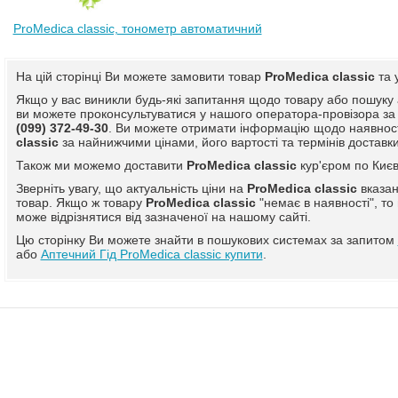
ProMedica сlassic, тонометр автоматичний
На цій сторінці Ви можете замовити товар
ProMedica сlassic
та 
Якщо у вас виникли будь-які запитання щодо товару або пошуку
ви можете проконсультуватися у нашого оператора-провізора 
(099) 372-49-30
. Ви можете отримати інформацію щодо наявнос
сlassic
за найнижчими цінами, його вартості та термінів доставки
Також ми можемо доставити
ProMedica сlassic
кур'єром по Києв
Зверніть увагу, що актуальність ціни на
ProMedica сlassic
вказан
товар. Якщо ж товару
ProMedica сlassic
"немає в наявності", то
може відрізнятися від зазначеної на нашому сайті.
Цю сторінку Ви можете знайти в пошукових системах за запитом
або
Аптечний Гід ProMedica сlassic купити
.