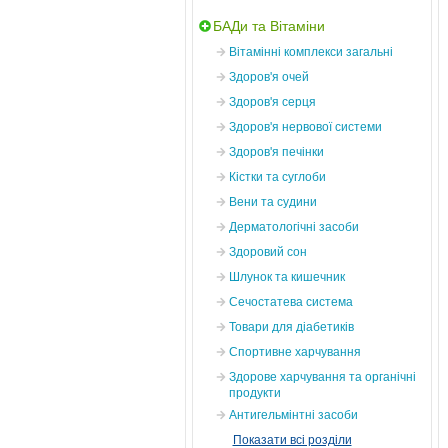
БАДи та Вітаміни
Вітамінні комплекси загальні
Здоров'я очей
Здоров'я серця
Здоров'я нервової системи
Здоров'я печінки
Кістки та суглоби
Вени та судини
Дерматологічні засоби
Здоровий сон
Шлунок та кишечник
Сечостатева система
Товари для діабетиків
Спортивне харчування
Здорове харчування та органічні
продукти
Антигельмінтні засоби
Показати всі розділи