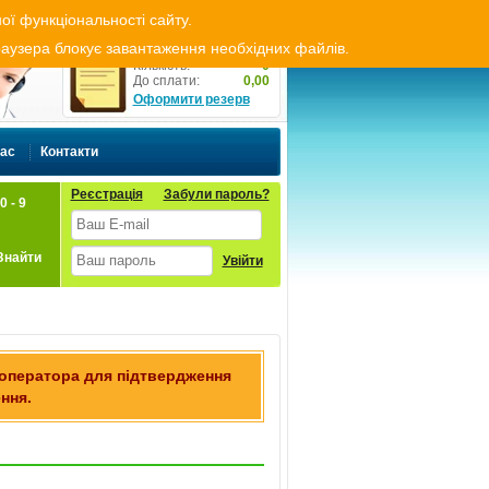
ти резерв
Оплата і доставка
Укр
Рус
ої функціональності сайту.
Резерв товару
браузера блокує завантаження необхідних файлів.
Кількість:
0
До сплати:
0,00
Оформити резерв
нас
Контакти
Реєстрація
Забули пароль?
0 - 9
Знайти
Увійти
 оператора для підтвердження
ння.