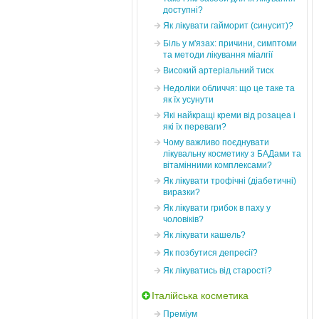
доступні?
Як лікувати гайморит (синусит)?
Біль у м'язах: причини, симптоми
та методи лікування міалгії
Високий артеріальний тиск
Недоліки обличчя: що це таке та
як їх усунути
Які найкращі креми від розацеа і
які їх переваги?
Чому важливо поєднувати
лікувальну косметику з БАДами та
вітамінними комплексами?
Як лікувати трофічні (діабетичні)
виразки?
Як лікувати грибок в паху у
чоловіків?
Як лікувати кашель?
Як позбутися депресії?
Як лікуватись від старості?
Італійська косметика
Преміум