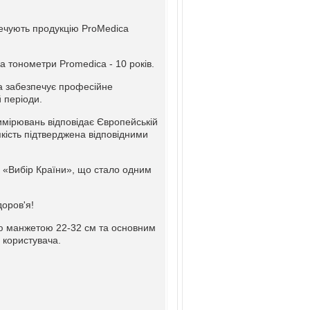
печують продукцію ProMedica
а тонометри Promedica - 10 років.
ка забезпечує професійне
 періоди.
имірювань відповідає Європейській
кість підтверджена відповідними
 «Вибір Країни», що стало одним
доров'я!
ою манжетою 22-32 см та основним
 користувача.