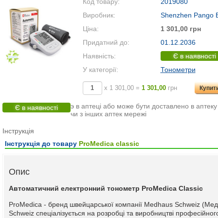
Код товару:
2019080
Виробник:
Shenzhen Pango E
Ціна:
1 301,00 грн
Придатний до:
01.12.2036
Наявність:
Є в наявності
У категорії:
Тонометри
х 1 301,00 =
1 301,00
грн
Купит
э в аптеці або може бути доставлено в аптеку
Є в наявності
чи з інших аптек мережі
Інструкція
Інструкція до товару
ProMedica сlassic
Опис
Автоматичний електронний тонометр ProMedica Classic
ProMedica - бренд швейцарської компанії Medhaus Schweiz (Ме
Schweiz спеціалізується на розробці та виробництві професійно