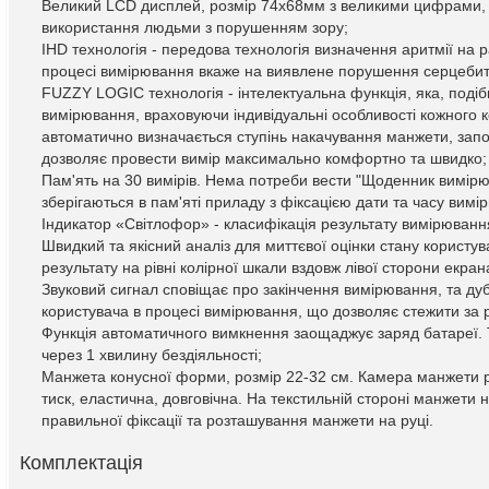
Великий LCD дисплей, розмір 74х68мм з великими цифрами,
використання людьми з порушенням зору;
IHD технологія - передова технологія визначення аритмії на р
процесі вимірювання вкаже на виявлене порушення серцебит
FUZZY LOGIC технологія - інтелектуальна функція, яка, поді
вимірювання, враховуючи індивідуальні особливості кожного к
автоматично визначається ступінь накачування манжети, запо
дозволяє провести вимір максимально комфортно та швидко;
Пам'ять на 30 вимірів. Нема потреби вести "Щоденник вимірюва
зберігаються в пам'яті приладу з фіксацією дати та часу вимі
Індикатор «Світлофор» - класифікація результату вимірюванн
Швидкий та якісний аналіз для миттєвої оцінки стану користу
результату на рівні колірної шкали вздовж лівої сторони екран
Звуковий сигнал сповіщає про закінчення вимірювання, та ду
користувача в процесі вимірювання, що дозволяє стежити за р
Функція автоматичного вимкнення заощаджує заряд батареї.
через 1 хвилину бездіяльності;
Манжета конусної форми, розмір 22-32 см. Камера манжети
тиск, еластична, довговічна. На текстильній стороні манжети
правильної фіксації та розташування манжети на руці.
Комплектація