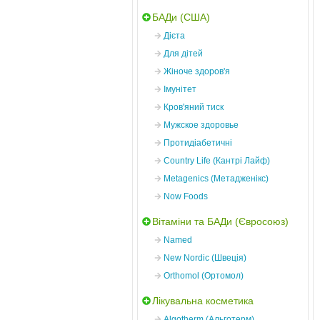
БАДи (США)
Дієта
Для дітей
Жіноче здоров'я
Імунітет
Кров'яний тиск
Мужское здоровье
Протидіабетичні
Country Life (Кантрі Лайф)
Metagenics (Метадженікс)
Now Foods
Вітаміни та БАДи (Євросоюз)
Named
New Nordic (Швеція)
Orthomol (Ортомол)
Лікувальна косметика
Algotherm (Альготерм)