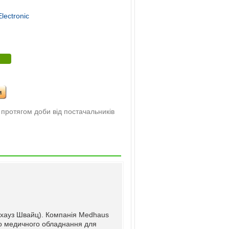
lectronic
и
 протягом доби від постачальників
дхауз Швайц). Компанія Medhaus
го медичного обладнання для