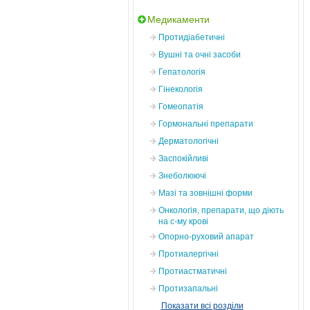
Медикаменти
Протидіабетичні
Вушні та очні засоби
Гепатологія
Гінекологія
Гомеопатія
Гормональні препарати
Дерматологічні
Заспокійливі
Знеболюючі
Мазі та зовнішні форми
Онкологія, препарати, що діють
на с-му крові
Опорно-руховий апарат
Протиалергічні
Протиастматичні
Протизапальні
Показати всі розділи