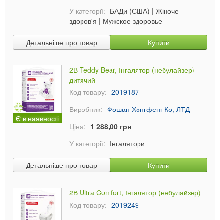
У категорії:
БАДи (США)
|
Жіноче
здоров'я
|
Мужское здоровье
Детальніше про товар
Купити
2В Teddy Bear, Інгалятор (небулайзер)
дитячий
Код товару:
2019187
Виробник:
Фошан Хонгфенг Ко, ЛТД
Є в наявності
Ціна:
1 288,00 грн
У категорії:
Інгалятори
Детальніше про товар
Купити
2В Ultra Comfort, Інгалятор (небулайзер)
Код товару:
2019249