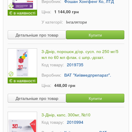
Виробник:
Фошан Хонгфенг Ко, ЛТД
Ціна:
1 144,00 грн
Є в наявності
У категорії:
Інгалятори
Детальніше про товар
Купити
3-Дінір, порошок д/ор. сусп. по 250 мг/5
мл по 60 мл флак. с шпр.-дозат.
Код товару:
2019735
Виробник:
ВАТ "Київмедпрепарат".
Є в наявності
Ціна:
448,00 грн
Детальніше про товар
Купити
3-Дінір, капс. 300мг, №10
Код товару:
2010994