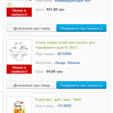
Виробник:
Київмедпрепарат ВАТ
Ціна:
431,00 грн
Немає в
наявності
Детальніше про товар
Повідомити про наявність
4 солі, суміш солей для полоск. рот.
порожнини саше 5г, №10
Код товару:
2010995
Виробник:
Льода, Україна
Немає в
наявності
Ціна:
54,00 грн
Детальніше про товар
Повідомити про наявність
5 днів дієт. доб., капс., №60
Код товару:
1014902