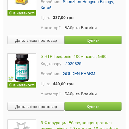
Виробник:
Shenzhen Hongsen Biology,
Китай
Є в наявності
Ціна:
337,00 грн
У категорії:
БАДи та Вітаміни
Детальніше про товар
Купити
5-НТР Грифонія, 100мг капс., №60
Код товару:
2020625
Виробник:
GOLDEN PHARM
Ціна:
440,00 грн
Є в наявності
У категорії:
БАДи та Вітаміни
Детальніше про товар
Купити
5-Фторурацил Ебеве, концентрат для
розчину д/інф., 50 мг/мл по 10 мл у флак.