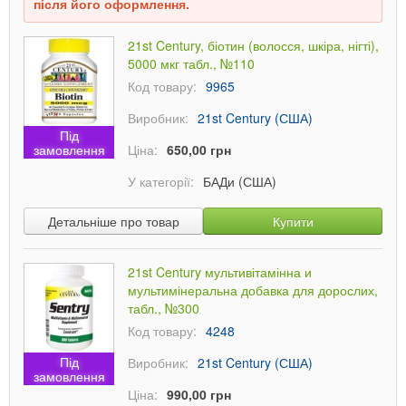
після його оформлення.
21st Century, біотин (волосся, шкіра, нігті),
5000 мкг табл., №110
Код товару:
9965
Виробник:
21st Century (США)
Під
замовлення
Ціна:
650,00 грн
У категорії:
БАДи (США)
Детальніше про товар
Купити
21st Century мультивітамінна и
мультимінеральна добавка для дорослих,
табл., №300
Код товару:
4248
Під
Виробник:
21st Century (США)
замовлення
Ціна:
990,00 грн