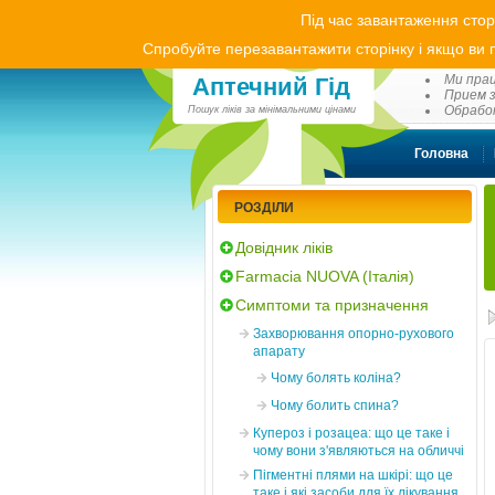
Під час завантаження стор
Спробуйте перезавантажити сторінку і якщо ви п
(0
Ми прац
Аптечний Гід
Прием з
Обработ
Пошук ліків за мінімальними цінами
Головна
РОЗДІЛИ
Довідник ліків
Farmacia NUOVA (Італія)
Симптоми та призначення
Захворювання опорно-рухового
апарату
Чому болять коліна?
Чому болить спина?
Купероз і розацеа: що це таке і
чому вони з'являються на обличчі
Пігментні плями на шкірі: що це
таке і які засоби для їх лікування