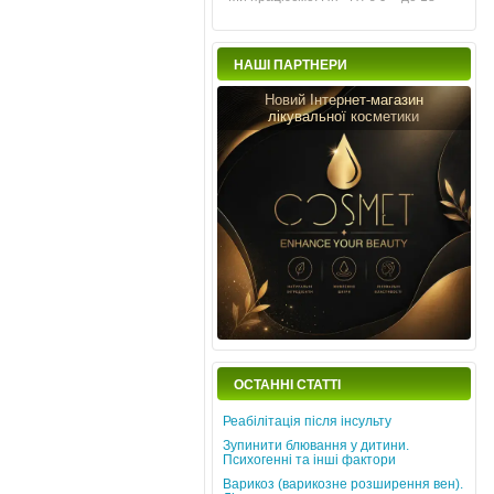
НАШІ ПАРТНЕРИ
Новий Інтернет-магазин
лікувальної косметики
ОСТАННІ СТАТТІ
Реабілітація після інсульту
Зупинити блювання у дитини.
Психогенні та інші фактори
Варикоз (варикозне розширення вен).