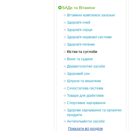
БАДи та Вітаміни
Вітамінні комплекси загальні
Здоров'я очей
Здоров'я серця
Здоров'я нервової системи
Здоров'я печінки
Кістки та суглоби
Вени та судини
Дерматологічні засоби
Здоровий сон
Шлунок та кишечник
Сечостатева система
Товари для діабетиків
Спортивне харчування
Здорове харчування та органічні
продукти
Антигельмінтні засоби
Показати всі розділи