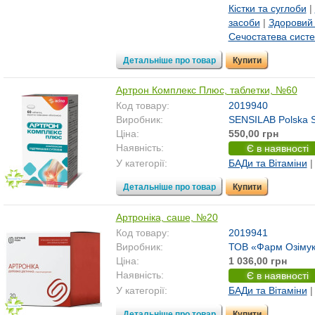
Кістки та суглоби
|
засоби
|
Здоровий
Сечостатева сист
Детальніше про товар
Купити
Артрон Комплекс Плюс, таблетки, №60
Код товару:
2019940
Виробник:
SENSILAB Polska Sp
Ціна:
550,00 грн
Наявність:
Є в наявності
У категорії:
БАДи та Вітаміни
Детальніше про товар
Купити
Артроніка, саше, №20
Код товару:
2019941
Виробник:
ТОВ «Фарм Озімук
Ціна:
1 036,00 грн
Наявність:
Є в наявності
У категорії:
БАДи та Вітаміни
Детальніше про товар
Купити