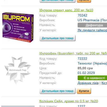
Ібупром спринт, капс. 200 мг, №10
Код товару:
70242
Виробник:
US Pharmacia (По
Наявність:
Дефектура
У категорії:
Як лікувати гаймор
Детальніше про товар
Ібупрофен (ibuprofen), табл. по 200 мг, №5
Код товару:
72222
Виробник:
Технолог (Україна
Ціна:
85,00 грн
Придатний до:
01.02.2029
Наявність:
Є в наявності
У категорії:
Довідник ліків
|
Кіс
Детальніше про товар
Купити
Колхіцин Сейд, драже по 0.5 мг, №20
Код товару:
1227