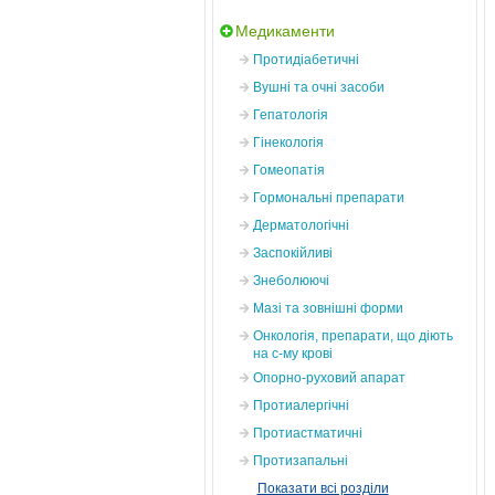
Медикаменти
Протидіабетичні
Вушні та очні засоби
Гепатологія
Гінекологія
Гомеопатія
Гормональні препарати
Дерматологічні
Заспокійливі
Знеболюючі
Мазі та зовнішні форми
Онкологія, препарати, що діють
на с-му крові
Опорно-руховий апарат
Протиалергічні
Протиастматичні
Протизапальні
Показати всі розділи