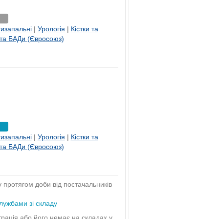
изапальні
|
Урологія
|
Кістки та
 та БАДи (Євросоюз)
изапальні
|
Урологія
|
Кістки та
 та БАДи (Євросоюз)
у протягом доби від постачальників
лужбами зі складу
трація або його немає на складах у