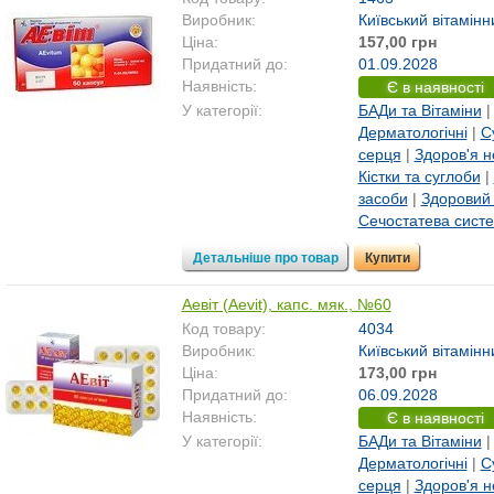
Виробник:
Київський вітамінн
Ціна:
157,00 грн
Придатний до:
01.09.2028
Наявність:
Є в наявності
У категорії:
БАДи та Вітаміни
Дерматологічні
|
С
серця
|
Здоров'я н
Кістки та суглоби
|
засоби
|
Здоровий
Сечостатева сист
Детальніше про товар
Купити
Аевіт (Aevit), капс. мяк., №60
Код товару:
4034
Виробник:
Київський вітамінн
Ціна:
173,00 грн
Придатний до:
06.09.2028
Наявність:
Є в наявності
У категорії:
БАДи та Вітаміни
Дерматологічні
|
С
серця
|
Здоров'я н