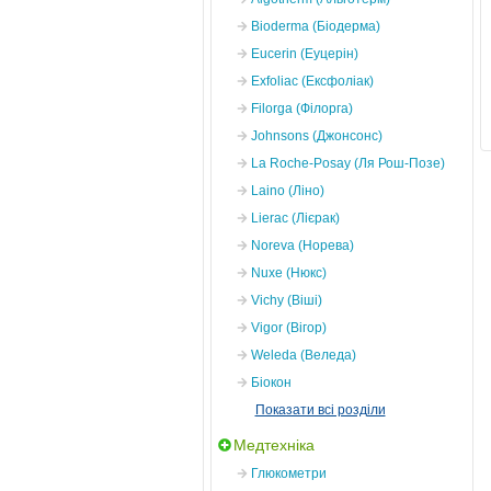
Bioderma (Біодерма)
Eucerin (Еуцерін)
Exfoliac (Ексфоліак)
Filorga (Філорга)
Johnsons (Джонсонс)
La Roche-Posay (Ля Рош-Позе)
Laino (Ліно)
Lierac (Лієрак)
Noreva (Норева)
Nuxe (Нюкс)
Vichy (Віші)
Vigor (Вігор)
Weleda (Веледа)
Біокон
Показати всі розділи
Медтехніка
Глюкометри