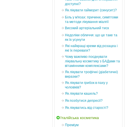
доступні?
Як лікувати гайморит (синусит)?
Біль у м'язах: причини, симптоми
та методи лікування міалгії
Високий артеріальний тиск
Недоліки обличчя: що це таке та
як їх усунути
Які найкращі креми від розацеа і
які їх переваги?
Чому важливо поєднувати
лікувальну косметику з БАДами та
вітамінними комплексами?
Як лікувати трофічні (діабетичні)
виразки?
Як лікувати грибок в паху у
чоловіків?
Як лікувати кашель?
Як позбутися депресії?
Як лікуватись від старості?
Італійська косметика
Преміум