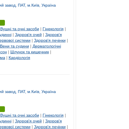
ий завод, ПАТ, м.Київ, Україна
|
Вушні та очні засоби
|
Гінекологія
|
удинні
|
Здоров'я очей
|
Здоров'я
ервової системи
|
Здоров'я печінки
|
Вени та судини
|
Дерматологічні
 сон
|
Шлунок та кишечник
|
ема
|
Кардіологія
ий завод, ПАТ, м.Київ, Україна
|
Вушні та очні засоби
|
Гінекологія
|
удинні
|
Здоров'я очей
|
Здоров'я
ервової системи
|
Здоров'я печінки
|