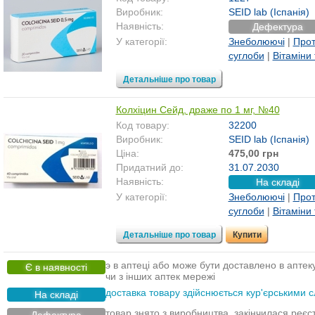
Виробник:
SEID lab (Іспанія)
Наявність:
Дефектура
У категорії:
Знеболюючі
|
Прот
суглоби
|
Вітаміни
Детальніше про товар
Колхіцин Сейд, драже по 1 мг, №40
Код товару:
32200
Виробник:
SEID lab (Іспанія)
Ціна:
475,00 грн
Придатний до:
31.07.2030
Наявність:
На складі
У категорії:
Знеболюючі
|
Прот
суглоби
|
Вітаміни
Детальніше про товар
Купити
э в аптеці або може бути доставлено в аптек
Є в наявності
чи з інших аптек мережі
доставка товару здійснюється кур'єрськими с
На складі
товар знято з виробництва, закінчилася реєс
Дефектура