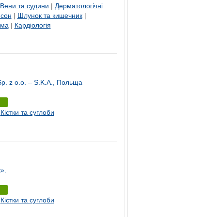
Вени та судини
|
Дерматологічні
 сон
|
Шлунок та кишечник
|
ема
|
Кардіологія
. z o.o. – S.K.A., Польща
|
Кістки та суглоби
».
|
Кістки та суглоби