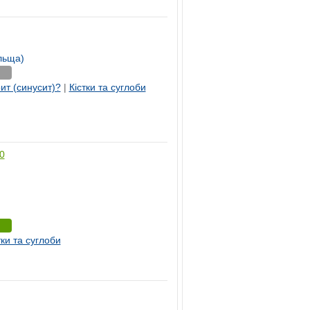
льща)
ит (синусит)?
|
Кістки та суглоби
0
)
тки та суглоби