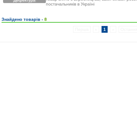
постачальників в Україні
Знайдено товарів -
8
Перша
«
1
»
Останн