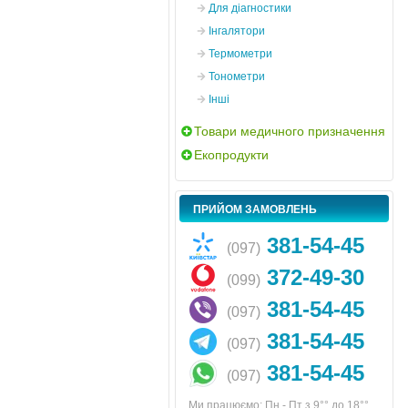
Для діагностики
Інгалятори
Термометри
Тонометри
Інші
Товари медичного призначення
Екопродукти
ПРИЙОМ ЗАМОВЛЕНЬ
381-54-45
(097)
372-49-30
(099)
381-54-45
(097)
381-54-45
(097)
381-54-45
(097)
Ми працюємо: Пн - Пт з 9°° до 18°°