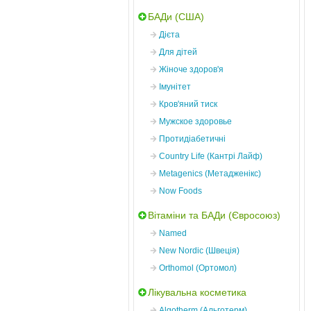
БАДи (США)
Дієта
Для дітей
Жіноче здоров'я
Імунітет
Кров'яний тиск
Мужское здоровье
Протидіабетичні
Country Life (Кантрі Лайф)
Metagenics (Метадженікс)
Now Foods
Вітаміни та БАДи (Євросоюз)
Named
New Nordic (Швеція)
Orthomol (Ортомол)
Лікувальна косметика
Algotherm (Альготерм)