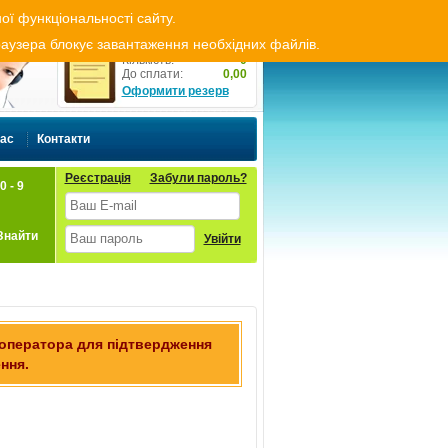
ти резерв
Оплата і доставка
Укр
Рус
ої функціональності сайту.
Резерв товару
браузера блокує завантаження необхідних файлів.
Кількість:
0
До сплати:
0,00
Оформити резерв
нас
Контакти
Реєстрація
Забули пароль?
0 - 9
Знайти
Увійти
 оператора для підтвердження
ння.