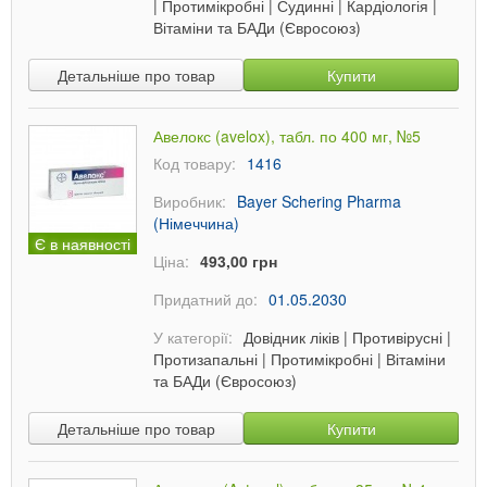
|
Протимікробні
|
Судинні
|
Кардіологія
|
Вітаміни та БАДи (Євросоюз)
Детальніше про товар
Купити
Авелокс (avelox), табл. по 400 мг, №5
Код товару:
1416
Виробник:
Bayer Schering Pharma
(Німеччина)
Є в наявності
Ціна:
493,00 грн
Придатний до:
01.05.2030
У категорії:
Довідник ліків
|
Противірусні
|
Протизапальні
|
Протимікробні
|
Вітаміни
та БАДи (Євросоюз)
Детальніше про товар
Купити