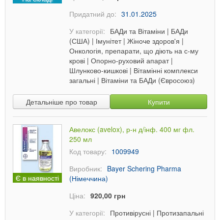
Придатний до:
31.01.2025
У категорії:
БАДи та Вітаміни
|
БАДи
(США)
|
Імунітет
|
Жіноче здоров'я
|
Онкологія, препарати, що діють на с-му
крові
|
Опорно-руховий апарат
|
Шлунково-кишкові
|
Вітамінні комплекси
загальні
|
Вітаміни та БАДи (Євросоюз)
Детальніше про товар
Купити
Авелокс (avelox), р-н д/інф. 400 мг фл.
250 мл
Код товару:
1009949
Виробник:
Bayer Schering Pharma
Є в наявності
(Німеччина)
Ціна:
920,00 грн
У категорії:
Противірусні
|
Протизапальні