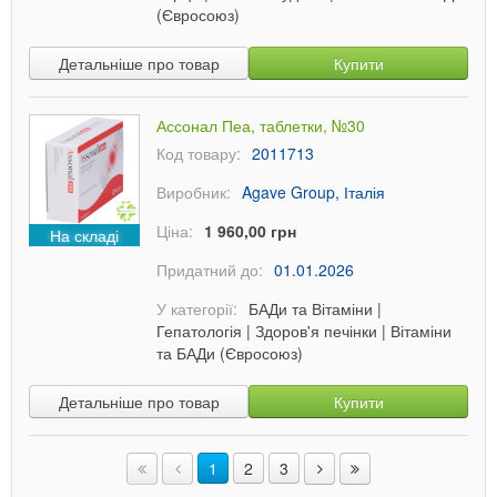
(Євросоюз)
Детальніше про товар
Купити
Ассонал Пеа, таблетки, №30
Код товару:
2011713
Виробник:
Agave Group, Італія
Ціна:
1 960,00 грн
На складі
Придатний до:
01.01.2026
У категорії:
БАДи та Вітаміни
|
Гепатологія
|
Здоров'я печінки
|
Вітаміни
та БАДи (Євросоюз)
Детальніше про товар
Купити
1
2
3