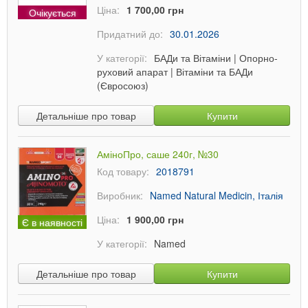
Ціна:
1 700,00 грн
Очікується
Придатний до:
30.01.2026
У категорії:
БАДи та Вітаміни
|
Опорно-
руховий апарат
|
Вітаміни та БАДи
(Євросоюз)
Детальніше про товар
Купити
АміноПро, саше 240г, №30
Код товару:
2018791
Виробник:
Named Natural Medicin, Італія
Ціна:
1 900,00 грн
Є в наявності
У категорії:
Named
Детальніше про товар
Купити