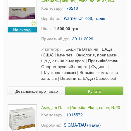
Актонель (Actonel), табл. по 35 мг, №4
Код товару:
76218
Виробник:
Warner Chilcott, Італія
Ціна:
1 500,00 грн
На складі
Придатний до:
30.11.2029
У категорії:
БАДи та Вітаміни
|
БАДи
(США)
|
Імунітет
|
Онкологія, препарати,
що діють на с-му крові
|
Протидіабетичні
|
Опорно-руховий апарат
|
Судинні
|
Шлунково-кишкові
|
Вітамінні комплекси
загальні
|
Вітаміни та БАДи (Євросоюз)
Детальніше про товар
Купити
Амедіал Плюс (Amedial Plus), саше, №20
Код товару:
1015572
Виробник:
SIGMA-TAU (Італія)