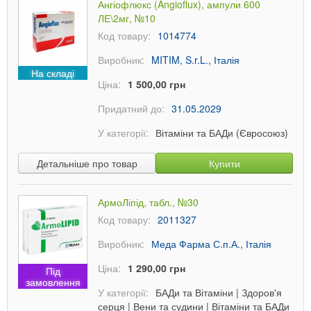
Ангіофлюкс (Angioflux), ампули 600
ЛЕ\2мг, №10
Код товару:
1014774
Виробник:
MITIM, S.r.L., Італія
На складі
Ціна:
1 500,00 грн
Придатний до:
31.05.2029
У категорії:
Вітаміни та БАДи (Євросоюз)
Детальніше про товар
Купити
АрмоЛіпід, табл., №30
Код товару:
2011327
Виробник:
Меда Фарма С.п.А., Італія
Ціна:
1 290,00 грн
Під
замовлення
У категорії:
БАДи та Вітаміни
|
Здоров'я
серця
|
Вени та судини
|
Вітаміни та БАДи