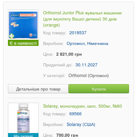
Orthomol Junior Plus жувальні машинки
(для імунітету Вашої дитини) 30 днів
(orange)
Код товару:
2018537
Є в наявності
Виробник:
Ортомол, Німеччина
Ціна:
2 821,00 грн
Придатний до:
30.11.2027
У категорії:
Orthomol (Ортомол)
Детальніше про товар
Купити
Solaray, монолаурин, капс. 500мг, №60
Код товару:
69566
Виробник:
Solaray (США)
Ціна:
700,00 грн
На складі