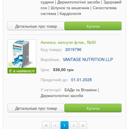
судини
|
Дерматологічні засоби
|
Здоровий
сон
|
Шлунок та кишечник
|
Сечостатева
система
|
Кардіологія
Детальніше про товар
Купити
Акнекса, капсули флак., №30
Код товару:
2019796
Виробник:
VANTAGE NUTRITION LLP
Ціна:
539,00 грн
Є в наявності
Придатний до:
01.01.2028
У категорії:
БАДи та Вітаміни
|
Дерматологічні засоби
Детальніше про товар
Купити
1