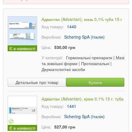
Адвантан (Advantan), мазь 0,1% туба 15 г
Код товару:
1440
Виробник:
Schering SpA (Італія)
Ціна:
530,00 грн
Є в наявності
У категорії:
Гормональні препарати
|
Мазі
та зовнішні форми
|
Протизапальні
|
Дерматологічні засоби
Детальніше про товар
Купити
Адвантан (Advantan), крем 0.1% 15 г. туба
Код товару:
1441
Виробник:
Schering SpA (Італія)
Ціна:
527,00 грн
Є в наявності