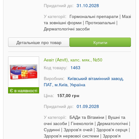
Придатний до:
31.10.2028
У категорії:
Гормональні препарати
|
Мазі
та зовнішні форми
|
Протизапальні
|
Дерматологічні засоби
Детальніше про товар
Купити
Аевіт (Aevit), капс. мяк., №50
Код товару:
1463
Виробник:
Київський вітамінний завод,
ПАТ, м.Київ, Україна
Є в наявності
Ціна:
157,00 грн
Придатний до:
01.09.2028
У категорії:
БАДи та Вітаміни
|
Вушні та
очні засоби
|
Гінекологія
|
Дерматологічні
|
Судинні
|
Здоров'я очей
|
Здоров'я серця
|
Здоров'я нервової системи
|
Здоров'я