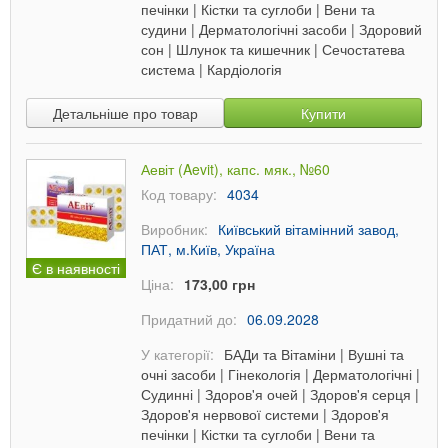
печінки
|
Кістки та суглоби
|
Вени та
судини
|
Дерматологічні засоби
|
Здоровий
сон
|
Шлунок та кишечник
|
Сечостатева
система
|
Кардіологія
Детальніше про товар
Купити
Аевіт (Aevit), капс. мяк., №60
Код товару:
4034
Виробник:
Київський вітамінний завод,
ПАТ, м.Київ, Україна
Є в наявності
Ціна:
173,00 грн
Придатний до:
06.09.2028
У категорії:
БАДи та Вітаміни
|
Вушні та
очні засоби
|
Гінекологія
|
Дерматологічні
|
Судинні
|
Здоров'я очей
|
Здоров'я серця
|
Здоров'я нервової системи
|
Здоров'я
печінки
|
Кістки та суглоби
|
Вени та