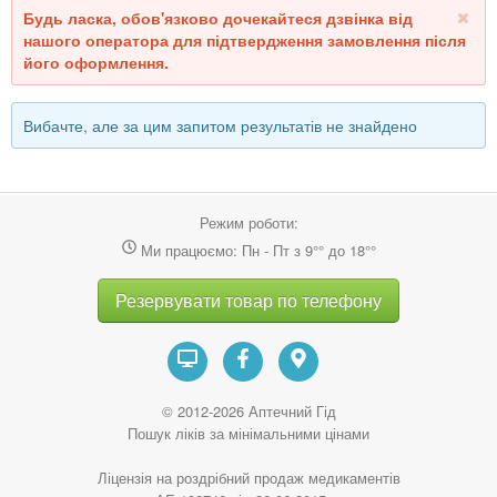
дуже добре переноситься чутливою шкірою
Будь ласка, обов'язково дочекайтеся дзвінка від
зменшує печіння та дискомфорт
нашого оператора для підтвердження замовлення після
мінімум подразнювальних компонентів
його оформлення.
підходить під час загострення
Bioderma Sensibio AR+
Крем для обличчя для чутливої
Вибачте, але за цим запитом результатів не знайдено
шкіри з розацеа, 40 мл
Переваги:
спеціально розроблений для шкіри з почервонінням
Режим роботи:
допомагає зменшувати видимість судинної сітки
Ми працюємо: Пн - Пт з 9°° до 18°°
легка текстура
хороший варіант для щоденного використання
Резервувати товар по телефону
Зміцнювальна сироватка BIOMASKIN
проти розацеа,
50 мл
Переваги:
миттєвий ефект проти почервоніння
© 2012-2026 Аптечний Гід
відновлення балансу мікробіому шкіри
Пошук ліків за мінімальними цінами
легка та шовковиста текстура
Ліцензія на роздрібний продаж медикаментів
також ідеально підходить для чутливої ​​шкіри