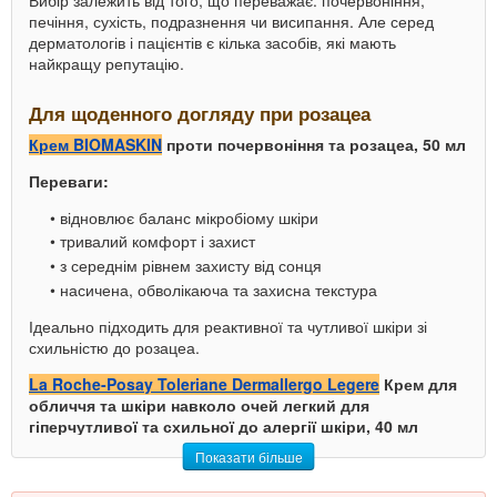
Вибір залежить від того, що переважає: почервоніння,
печіння, сухість, подразнення чи висипання. Але серед
дерматологів і пацієнтів є кілька засобів, які мають
найкращу репутацію.
Для щоденного догляду при розацеа
Крем BIOMASKIN
проти почервоніння та розацеа, 50 мл
Переваги:
відновлює баланс мікробіому шкіри
тривалий комфорт і захист
з середнім рівнем захисту від сонця
насичена, обволікаюча та захисна текстура
Ідеально підходить для реактивної та чутливої ​​шкіри зі
схильністю до розацеа.
La Roche-Posay Toleriane Dermallergo Legere
Крем для
обличчя та шкіри навколо очей легкий для
гіперчутливої та схильної до алергії шкіри, 40 мл
Показати більше
Переваги: