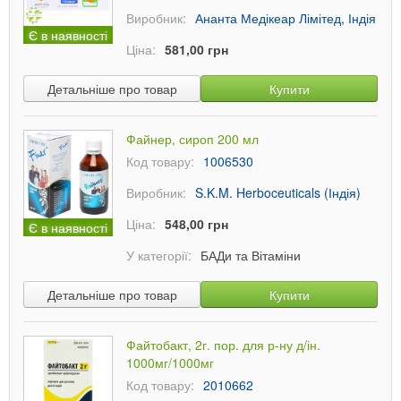
Виробник:
Ананта Медікеар Лімітед, Індія
Є в наявності
Ціна:
581,00 грн
Детальніше про товар
Купити
Файнер, сироп 200 мл
Код товару:
1006530
Виробник:
S.K.M. Herboceuticals (Індія)
Ціна:
548,00 грн
Є в наявності
У категорії:
БАДи та Вітаміни
Детальніше про товар
Купити
Файтобакт, 2г. пор. для р-ну д/ін.
1000мг/1000мг
Код товару:
2010662