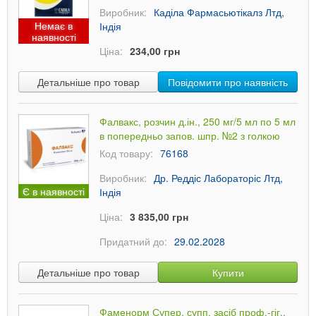
Виробник:
Каділа Фармасьютікалз Лтд,
Немає в
Індія
наявності
Ціна:
234,00 грн
Детальніше про товар
Повідомити про наявність
Фалвакс, розчин д.ін., 250 мг/5 мл по 5 мл
в попередньо запов. шпр. №2 з голкою
Код товару:
76168
Виробник:
Др. Реддіс Лабораторіс Лтд,
Є в наявності
Індія
Ціна:
3 835,00 грн
Придатний до:
29.02.2028
Детальніше про товар
Купити
Фаменорм Супер, супп. засіб проф.-гіг.,