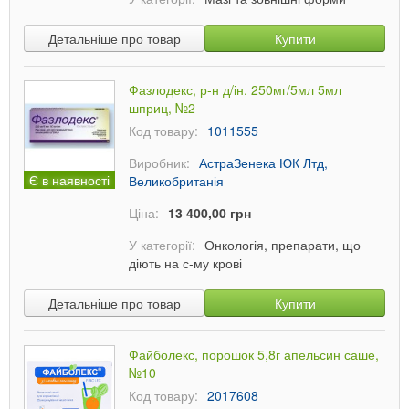
Детальніше про товар
Купити
Фазлодекс, р-н д/ін. 250мг/5мл 5мл
шприц, №2
Код товару:
1011555
Виробник:
АстраЗенека ЮК Лтд,
Є в наявності
Великобританія
Ціна:
13 400,00 грн
У категорії:
Онкологія, препарати, що
діють на с-му крові
Детальніше про товар
Купити
Файболекс, порошок 5,8г апельсин саше,
№10
Код товару:
2017608