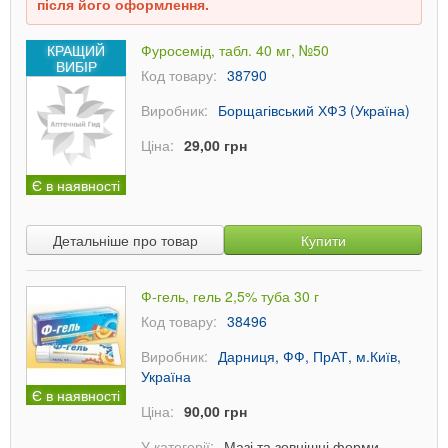
після його оформлення.
КРАЩИЙ
Фуросемід, табл. 40 мг, №50
ВИБІР
Код товару:
38790
Виробник:
Борщагівський ХФЗ (Україна)
Ціна:
29,00 грн
Є в наявності
Детальніше про товар
Купити
Ф-гель, гель 2,5% туба 30 г
Код товару:
38496
Виробник:
Дарниця, ФФ, ПрАТ, м.Київ,
Україна
Є в наявності
Ціна:
90,00 грн
У категорії:
Мазі та зовнішні форми