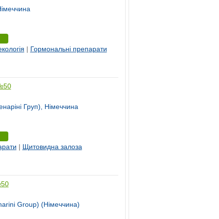
Німеччина
екологія
|
Гормональні препарати
 №50
енаріні Груп), Німеччина
арати
|
Щитовидна залоза
№50
arini Group) (Німеччина)