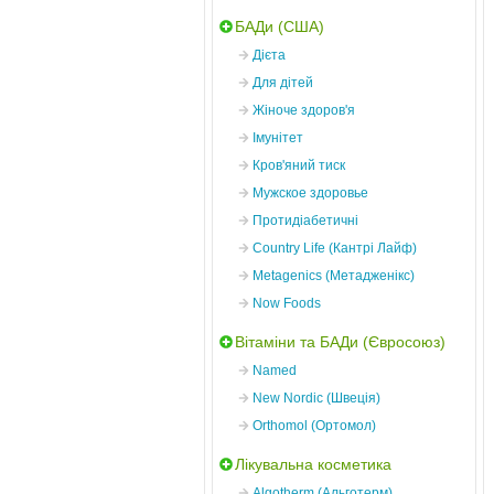
БАДи (США)
Дієта
Для дітей
Жіноче здоров'я
Імунітет
Кров'яний тиск
Мужское здоровье
Протидіабетичні
Country Life (Кантрі Лайф)
Metagenics (Метадженікс)
Now Foods
Вітаміни та БАДи (Євросоюз)
Named
New Nordic (Швеція)
Orthomol (Ортомол)
Лікувальна косметика
Algotherm (Альготерм)