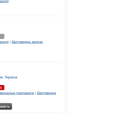
арати
арати
|
Щитовидна залоза
в, Україна
і
мональні препарати
|
Щитовидна
вність