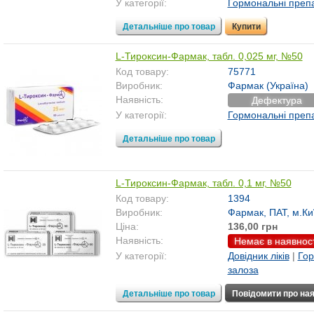
У категорії:
Гормональні преп
Детальніше про товар
Купити
L-Тироксин-Фармак, табл. 0,025 мг, №50
Код товару:
75771
Виробник:
Фармак (Україна)
Наявність:
Дефектура
У категорії:
Гормональні преп
Детальніше про товар
L-Тироксин-Фармак, табл. 0,1 мг, №50
Код товару:
1394
Виробник:
Фармак, ПАТ, м.Киї
Ціна:
136,00 грн
Наявність:
Немає в наявност
У категорії:
Довідник ліків
|
Гор
залоза
Детальніше про товар
Повідомити про ная