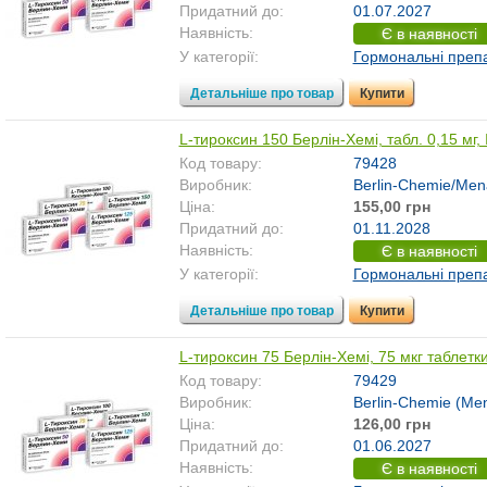
Придатний до:
01.07.2027
Наявність:
Є в наявності
У категорії:
Гормональні преп
Детальніше про товар
Купити
L-тироксин 150 Берлін-Хемі, табл. 0,15 мг
Код товару:
79428
Виробник:
Berlin-Chemie/Men
Ціна:
155,00 грн
Придатний до:
01.11.2028
Наявність:
Є в наявності
У категорії:
Гормональні преп
Детальніше про товар
Купити
L-тироксин 75 Берлін-Хемі, 75 мкг таблетк
Код товару:
79429
Виробник:
Berlin-Chemie (Men
Ціна:
126,00 грн
Придатний до:
01.06.2027
Наявність:
Є в наявності