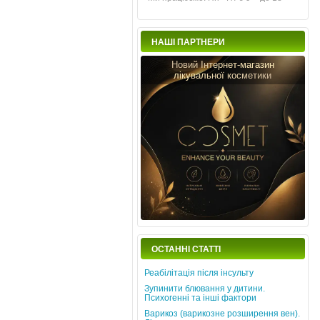
НАШІ ПАРТНЕРИ
Новий Інтернет-магазин
лікувальної косметики
ОСТАННІ СТАТТІ
Реабілітація після інсульту
Зупинити блювання у дитини.
Психогенні та інші фактори
Варикоз (варикозне розширення вен).