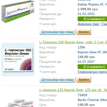
Виробник:
Байєр Фарма АГ, 
Ціна:
1 099,00 грн
Придатний до:
01.02.2031
Наявність:
Є в наявності
У категорії:
Довідник ліків
|
Гін
Детальніше про товар
Купити
L-Тироксин 100 Берлін-Хемі, табл. 0,1 мг,
Код товару:
1396
Виробник:
Берлін-Хемі АГ (М
Ціна:
136,00 грн
Придатний до:
01.07.2027
Наявність:
Є в наявності
У категорії:
Гормональні преп
Детальніше про товар
Купити
L-тироксин 125 Берлін-Хемі, 125 мкг тб., 
Код товару:
79409
Виробник:
Berlin-Chemie (Men
Ціна:
146,00 грн