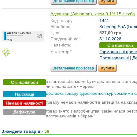
Детальніше про товар
Купити
Адвантан (Advantan), крем 0.1% 15 г. туба
Код товару:
1441
Виробник:
Schering SpA (Італі
Ціна:
527,00 грн
Придатний до:
31.10.2028
Наявність:
Є в наявності
У категорії:
Гормональні преп
Протизапальні
|
Де
Детальніше про товар
Купити
э в аптеці або може бути доставлено в аптек
Є в наявності
чи з інших аптек мережі
доставка товару здійснюється кур'єрськими с
На складі
товару немає в наявності в аптеці та на скла
Немає в наявності
товар знято з виробництва, закінчилася реєс
Дефектура
постачальників в Україні
Знайдено товарів -
56