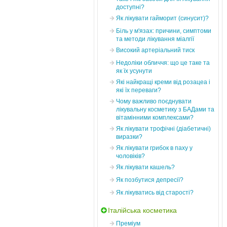
доступні?
Як лікувати гайморит (синусит)?
Біль у м'язах: причини, симптоми
та методи лікування міалгії
Високий артеріальний тиск
Недоліки обличчя: що це таке та
як їх усунути
Які найкращі креми від розацеа і
які їх переваги?
Чому важливо поєднувати
лікувальну косметику з БАДами та
вітамінними комплексами?
Як лікувати трофічні (діабетичні)
виразки?
Як лікувати грибок в паху у
чоловіків?
Як лікувати кашель?
Як позбутися депресії?
Як лікуватись від старості?
Італійська косметика
Преміум