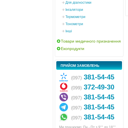
Для діагностики
Інгалятори
Термометри
Тонометри
Інші
Товари медичного призначення
Екопродукти
ПРИЙОМ ЗАМОВЛЕНЬ
381-54-45
(097)
372-49-30
(099)
381-54-45
(097)
381-54-45
(097)
381-54-45
(097)
Ми працюємо: Пн - Пт з 9°° до 18°°