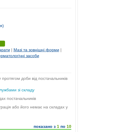
я)
арати
|
Мазі та зовнішні форми
|
рматологічні засоби
у протягом доби від постачальників
лужбами зі складу
дах постачальників
трація або його немає на складах у
показано з
1
по
10