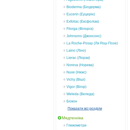
Bioderma (Біодерма)
Eucerin (Еуцерін)
Exfoliac (Ексфоліак)
Filorga (Філорга)
Johnsons (Джонсонс)
La Roche-Posay (Ля Рош-Позе)
Laino (Ліно)
Lierac (Лієрак)
Noreva (Норева)
Nuxe (Нюкс)
Vichy (Віші)
Vigor (Вігор)
Weleda (Веледа)
Біокон
Показати всі розділи
Медтехніка
Глюкометри