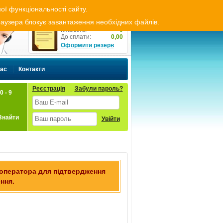
ти резерв
Оплата і доставка
Укр
Рус
ої функціональності сайту.
Резерв товару
браузера блокує завантаження необхідних файлів.
Кількість:
0
До сплати:
0,00
Оформити резерв
нас
Контакти
Реєстрація
Забули пароль?
0 - 9
Знайти
Увійти
 оператора для підтвердження
ння.