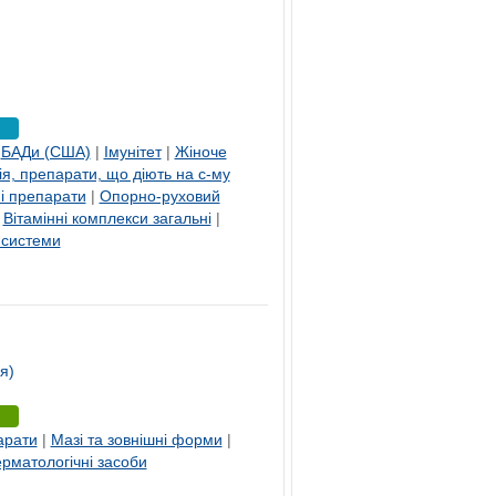
|
БАДи (США)
|
Імунітет
|
Жіноче
я, препарати, що діють на с-му
і препарати
|
Опорно-руховий
|
Вітамінні комплекси загальні
|
 системи
я)
арати
|
Мазі та зовнішні форми
|
рматологічні засоби