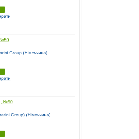
арати
, №50
arini Group (Німеччина)
арати
и, №50
arini Group) (Німеччина)