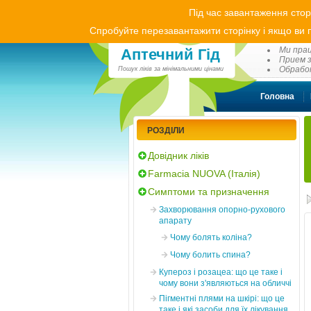
Під час завантаження стор
Спробуйте перезавантажити сторінку і якщо ви п
(0
Ми прац
Аптечний Гід
Прием з
Обработ
Пошук ліків за мінімальними цінами
Головна
РОЗДІЛИ
Довідник ліків
Farmacia NUOVA (Італія)
Симптоми та призначення
Захворювання опорно-рухового
апарату
Чому болять коліна?
Чому болить спина?
Купероз і розацеа: що це таке і
чому вони з'являються на обличчі
Пігментні плями на шкірі: що це
таке і які засоби для їх лікування