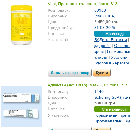
Vital, Протеин + коллаген, банка 313г
Код товару:
69968
Виробник:
Vital (США)
Ціна:
2 450,00 грн
Придатний до:
31.03.2025
Наявність:
На складі
У категорії:
БАДи та Вітаміни
здоров'я
|
Онкологі
крові
|
Гормональн
апарат
|
Урологія
Здоров'я нервової
Детальніше про товар
Купити
Адвантан (Advantan), мазь 0,1% туба 15 г
Код товару:
1440
Виробник:
Schering SpA (Італі
Ціна:
530,00 грн
Наявність:
Є в наявності
У категорії:
Гормональні преп
Протизапальні
|
Де