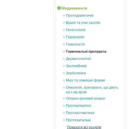
Медикаменти
Протидіабетичні
Вушні та очні засоби
Гепатологія
Гінекологія
Гомеопатія
Гормональні препарати
Дерматологічні
Заспокійливі
Знеболюючі
Мазі та зовнішні форми
Онкологія, препарати, що діють
на с-му крові
Опорно-руховий апарат
Протиалергічні
Протиастматичні
Протизапальні
Показати всі розділи