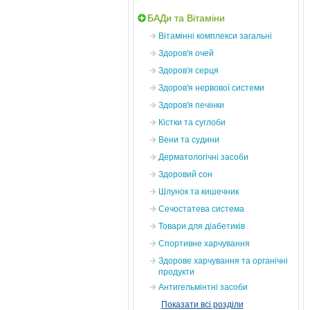
БАДи та Вітаміни
Вітамінні комплекси загальні
Здоров'я очей
Здоров'я серця
Здоров'я нервової системи
Здоров'я печінки
Кістки та суглоби
Вени та судини
Дерматологічні засоби
Здоровий сон
Шлунок та кишечник
Сечостатева система
Товари для діабетиків
Спортивне харчування
Здорове харчування та органічні
продукти
Антигельмінтні засоби
Показати всі розділи