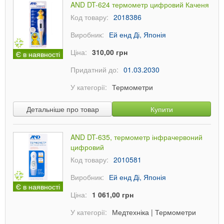
AND DT-624 термометр цифровий Каченя
Код товару:
2018386
Виробник:
Ей енд Ді, Японія
Ціна:
310,00 грн
Є в наявності
Придатний до:
01.03.2030
У категорії:
Термометри
Детальніше про товар
Купити
AND DT-635, термометр інфрачервоний
цифровий
Код товару:
2010581
Виробник:
Ей енд Ді, Японія
Є в наявності
Ціна:
1 061,00 грн
У категорії:
Медтехніка
|
Термометри