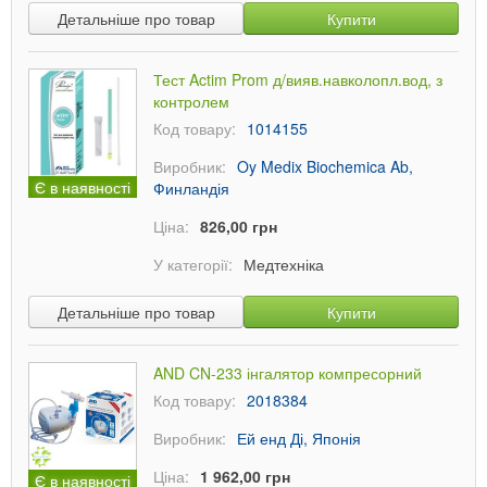
Детальніше про товар
Купити
Тест Actim Prom д/вияв.навколопл.вод, з
контролем
Код товару:
1014155
Виробник:
Oy Medix Biochemica Ab,
Є в наявності
Финландія
Ціна:
826,00 грн
У категорії:
Медтехніка
Детальніше про товар
Купити
AND CN-233 інгалятор компресорний
Код товару:
2018384
Виробник:
Ей енд Ді, Японія
Ціна:
1 962,00 грн
Є в наявності