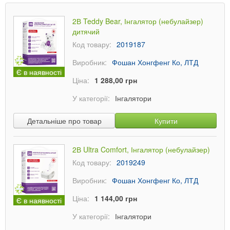
2В Teddy Bear, Інгалятор (небулайзер)
дитячий
Код товару:
2019187
Виробник:
Фошан Хонгфенг Ко, ЛТД
Є в наявності
Ціна:
1 288,00 грн
У категорії:
Інгалятори
Детальніше про товар
Купити
2В Ultra Comfort, Інгалятор (небулайзер)
Код товару:
2019249
Виробник:
Фошан Хонгфенг Ко, ЛТД
Ціна:
1 144,00 грн
Є в наявності
У категорії:
Інгалятори