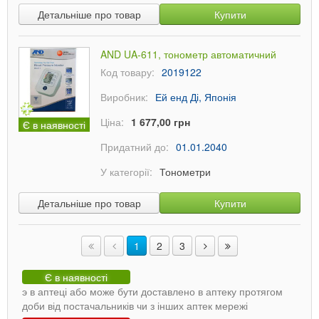
Детальніше про товар
Купити
AND UA-611, тонометр автоматичний
Код товару:
2019122
Виробник:
Ей енд Ді, Японія
Ціна:
1 677,00 грн
Є в наявності
Придатний до:
01.01.2040
У категорії:
Тонометри
Детальніше про товар
Купити
1
2
3
Є в наявності
э в аптеці або може бути доставлено в аптеку протягом
доби від постачальників чи з інших аптек мережі