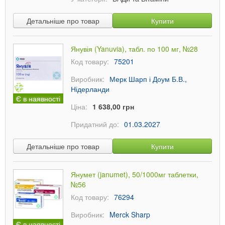
Детальніше про товар
Купити
Янувія (Yanuvia), табл. по 100 мг, №28
Код товару:
75201
Виробник:
Мерк Шарп і Доум Б.В.,
Нідерланди
Є в наявності
Ціна:
1 638,00 грн
Придатний до:
01.03.2027
Детальніше про товар
Купити
Янумет (janumet), 50/1000мг таблетки,
№56
Код товару:
76294
Виробник:
Merck Sharp
Є в наявності