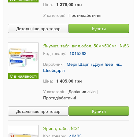
Ціна:
1 378,00 грн
У категорії:
Протидіабетичні
Детальніше про товар
Купити
Янумет, табл. в/пл.обол. 50мг/500мг , №56
Код товару:
1015263
Виробник:
Мерк Шарп і Доум Ідеа Інк.,
Швейцарія
Є в наявності
Ціна:
1 405,00 грн
У категорії:
Довідник ліків
|
Протидіабетичні
Детальніше про товар
Купити
Ярина, табл., №21
Код товару:
40403