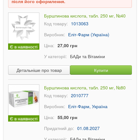
після його оформлення.
Бурштинова кислота, табл. 250 мг, №40
Код товару:
1013063
Виробник:
Еліт-Фарм (Україна)
Ціна:
27,00 грн
Є в наявності
У категорії:
БАДи та Вітаміни
Детальніше про товар
Купити
Бурштинова кислота, табл. 250 мг, №80
Код товару:
2010777
Виробник:
Еліт-Фарм, Україна
Ціна:
55,00 грн
Є в наявності
Придатний до:
01.08.2027
У категорії:
БАДи та Вітаміни