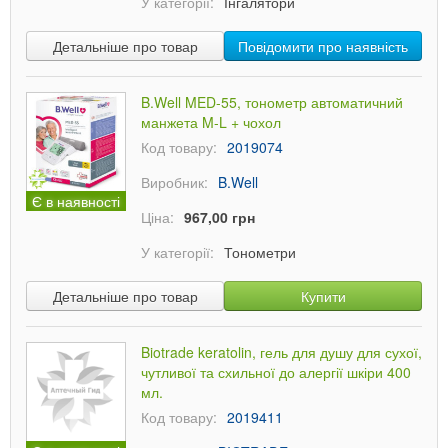
У категорії:
Інгалятори
Детальніше про товар
Повідомити про наявність
B.Well MED-55, тонометр автоматичний
манжета M-L + чохол
Код товару:
2019074
Виробник:
B.Well
Є в наявності
Ціна:
967,00 грн
У категорії:
Тонометри
Детальніше про товар
Купити
Biotrade keratolin, гель для душу для сухої,
чутливої та схильної до алергії шкіри 400
мл.
Код товару:
2019411