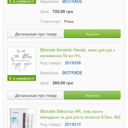
Є в наявності
Виробник:
BIOTRADE
Ціна:
722,00 грн
У категорії:
Різне
Детальніше про товар
Купити
Biotrade Keratolin Hands, крем для рук з
мочевиною 50 мл 5%
Код товару:
2019338
Виробник:
BIOTRADE
Є в наявності
Ціна:
283,00 грн
Детальніше про товар
Купити
Biotrade Sebomax HR, гель проти
випадіння та для росту волосся 8,5мл, №3
Код товару:
2019210