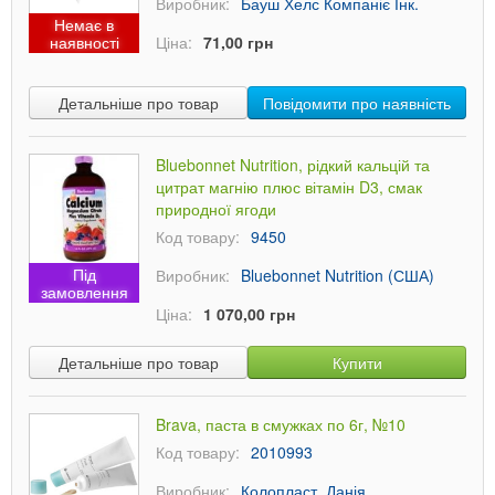
Виробник:
Бауш Хелс Компаніє Інк.
Немає в
наявності
Ціна:
71,00 грн
Детальніше про товар
Повідомити про наявність
Bluebonnet Nutrition, рідкий кальцій та
цитрат магнію плюс вітамін D3, смак
природної ягоди
Код товару:
9450
Під
Виробник:
Bluebonnet Nutrition (США)
замовлення
Ціна:
1 070,00 грн
Детальніше про товар
Купити
Brava, паста в смужках по 6г, №10
Код товару:
2010993
Виробник:
Колопласт, Данія