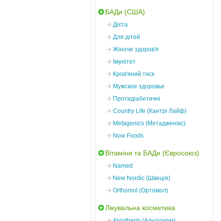
БАДи (США)
Дієта
Для дітей
Жіноче здоров'я
Імунітет
Кров'яний тиск
Мужское здоровье
Протидіабетичні
Country Life (Кантрі Лайф)
Metagenics (Метадженікс)
Now Foods
Вітаміни та БАДи (Євросоюз)
Named
New Nordic (Швеція)
Orthomol (Ортомол)
Лікувальна косметика
Algotherm (Альготерм)