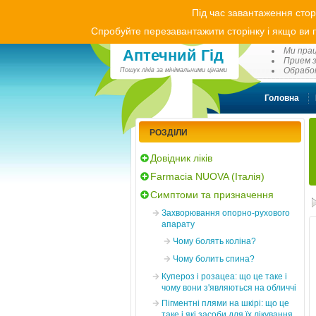
Під час завантаження стор
Спробуйте перезавантажити сторінку і якщо ви п
(0
Ми прац
Аптечний Гід
Прием з
Обработ
Пошук ліків за мінімальними цінами
Головна
РОЗДІЛИ
Довідник ліків
Farmacia NUOVA (Італія)
Симптоми та призначення
Захворювання опорно-рухового
апарату
Чому болять коліна?
Чому болить спина?
Купероз і розацеа: що це таке і
чому вони з'являються на обличчі
Пігментні плями на шкірі: що це
таке і які засоби для їх лікування