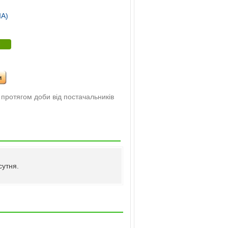
А)
и
 протягом доби від постачальників
сутня.