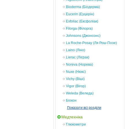
Bioderma (Біодерма)
Eucerin (Еуцерін)
Exfoliac (Ексфоліак)
Filorga (Філорга)
Johnsons (Джонсонс)
La Roche-Posay (Ля Рош-Позе)
Laino (Ліно)
Lierac (Лієрак)
Noreva (Норева)
Nuxe (Нюкс)
Vichy (Віші)
Vigor (Вігор)
Weleda (Веледа)
Біокон
Показати всі розділи
Медтехніка
Глюкометри