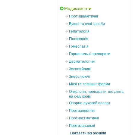
Медикаменти
Протидіабетичні
Вушні та очні засоби
Гепатологія
Гінекологія
Гомеопатія
Гормональні препарати
Дерматологічні
Заспокійливі
Знеболюючі
Мазі та зовнішні форми
Онкологія, препарати, що діють
на с-му крові
Опорно-руховий апарат
Протиалергічні
Протиастматичні
Протизапальні
Показати всі розділи