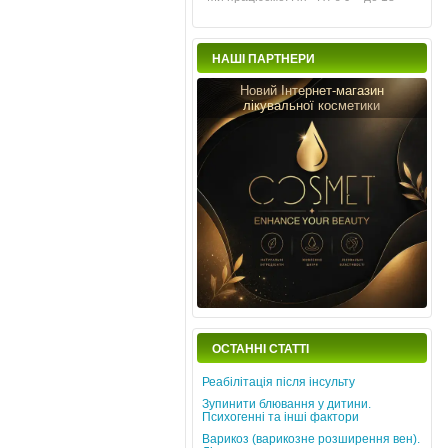
НАШІ ПАРТНЕРИ
Новий Інтернет-магазин
лікувальної косметики
ОСТАННІ СТАТТІ
Реабілітація після інсульту
Зупинити блювання у дитини.
Психогенні та інші фактори
Варикоз (варикозне розширення вен).