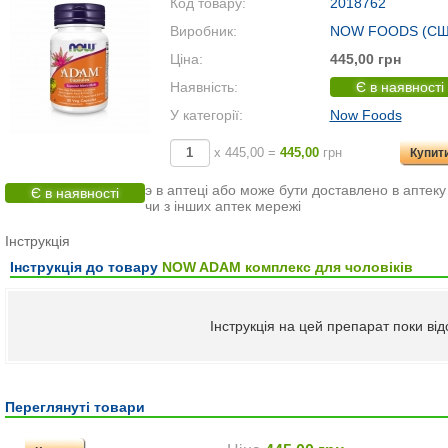
Код товару:
2018762
Виробник:
NOW FOODS (СШ
Ціна:
445,00 грн
Наявність:
Є в наявності
У категорії:
Now Foods
х 445,00 =
445,00
грн
Купит
э в аптеці або може бути доставлено в аптеку
Є в наявності
чи з інших аптек мережі
Інструкція
Інструкція до товару
NOW ADAM комплекс для чоловіків
Інструкція на цей препарат поки від
Переглянуті товари