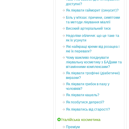
доступні?
Як лікувати гайморит (синусит)?
Біль у м'язах: причини, симптоми
та методи лікування міалгії
Високий артеріальний тиск
Недоліки обличчя: що це таке та
як їх усунути
Які найкращі креми від розацеа і
які їх переваги?
Чому важливо поєднувати
лікувальну косметику з БАДами та
вітамінними комплексами?
Як лікувати трофічні (діабетичні)
виразки?
Як лікувати грибок в паху у
чоловіків?
Як лікувати кашель?
Як позбутися депресії?
Як лікуватись від старості?
Італійська косметика
Преміум