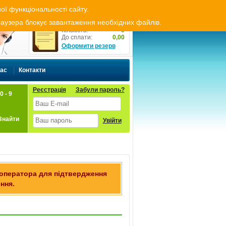
ти резерв
Оплата і доставка
Укр
Рус
ої функціональності сайту.
Резерв товару
браузера блокує завантаження необхідних файлів.
Кількість:
0
До сплати:
0,00
Оформити резерв
нас
Контакти
Реєстрація
Забули пароль?
0 - 9
Знайти
Увійти
 оператора для підтвердження
ння.