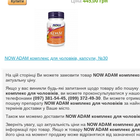
Ціна
445,00 грн
Купити
NOW ADAM комплекс для чоловіків, капсули, №30
На цій сторінці Ви можете замовити товар
NOW ADAM комплекс 
актуальну ціну.
Якщо у вас виникли будь-які запитання щодо товару або пошуку
комплекс для чоловіків
, ви можете проконсультуватися у нашо
телефонами
(097) 381-54-45, (099) 372-49-30
. Ви можете отрим
пошуку препарату
NOW ADAM комплекс для чоловіків
за найн
термінів доставки у Ваше місто.
Також ми можемо доставити
NOW ADAM комплекс для чоловік
Зверніть увагу, що актуальність ціни на
NOW ADAM комплекс для
інформації про товар. Якщо ж товару
NOW ADAM комплекс для 
його ціна на момент продажу може відрізнятися від зазначеної н