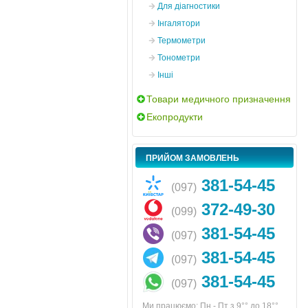
Для діагностики
Інгалятори
Термометри
Тонометри
Інші
Товари медичного призначення
Екопродукти
ПРИЙОМ ЗАМОВЛЕНЬ
381-54-45
(097)
372-49-30
(099)
381-54-45
(097)
381-54-45
(097)
381-54-45
(097)
Ми працюємо: Пн - Пт з 9°° до 18°°