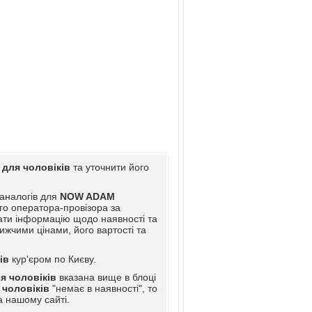
для чоловіків
та уточнити його
 аналогів для
NOW ADAM
го оператора-провізора за
ати інформацію щодо наявності та
ижчими цінами, його вартості та
ів
кур'єром по Києву.
 чоловіків
вказана вище в блоці
чоловіків
"немає в наявності", то
а нашому сайті.