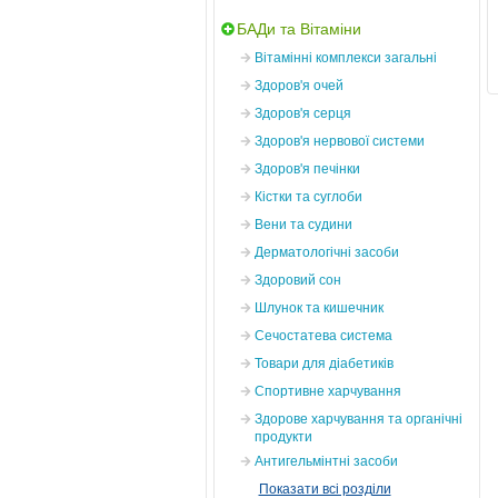
БАДи та Вітаміни
Вітамінні комплекси загальні
Здоров'я очей
Здоров'я серця
Здоров'я нервової системи
Здоров'я печінки
Кістки та суглоби
Вени та судини
Дерматологічні засоби
Здоровий сон
Шлунок та кишечник
Сечостатева система
Товари для діабетиків
Спортивне харчування
Здорове харчування та органічні
продукти
Антигельмінтні засоби
Показати всі розділи