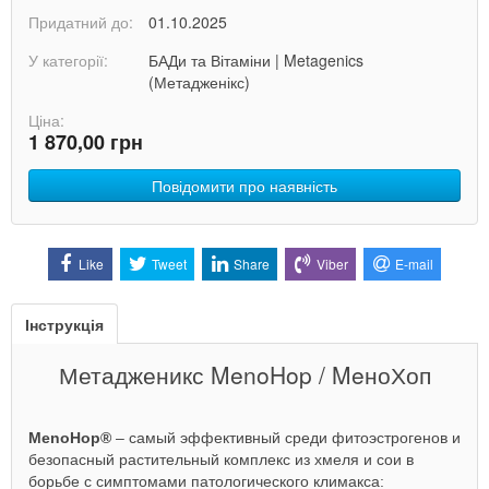
Придатний до:
01.10.2025
У категорії:
БАДи та Вітаміни
|
Metagenics
(Метадженікс)
Ціна:
1 870,00 грн
Повідомити про наявність
Like
Tweet
Share
Viber
E-mail
Інструкція
Метадженикс MenoHop / MeноХоп
MenoHop
®
– самый эффективный среди фитоэстрогенов и
безопасный растительный комплекс из хмеля и сои в
борьбе с симптомами патологического климакса: