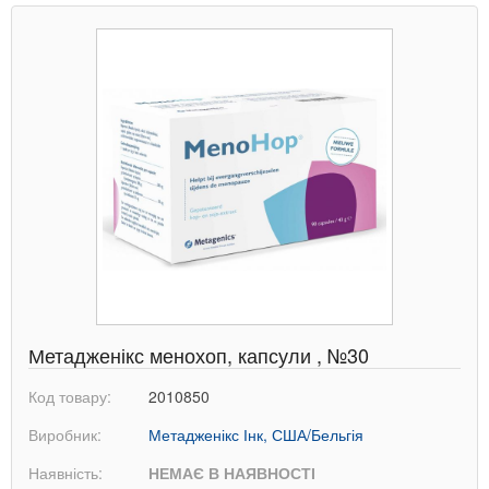
Метадженікс менохоп, капсули , №30
Код товару:
2010850
Виробник:
Метадженікс Інк, США/Бельгія
Наявність:
НЕМАЄ В НАЯВНОСТІ