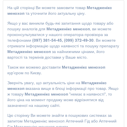
На цій сторінці Ви можете замовити товар
Метадженікс
менохоп
та уточнити його актуальну ціну.
Якщо у вас виникли будь-які запитання щодо товару або
пошуку аналогів для
Метадженікс менохоп
, ви можете
проконсультуватися у нашого оператора-провізора за
телефонами
(097) 381-54-45, (099) 372-49-30
. Ви можете
отримати інформацію щодо наявності та пошуку препарату
Метадженікс менохоп
за найнижчими цінами, його
вартості та термінів доставки у Ваше місто.
Також ми можемо доставити
Метадженікс менохоп
кур'єром по Києву.
Зверніть увагу, що актуальність ціни на
Метадженікс
менохоп
вказана вище в блоці інформації про товар. Якщо
ж товару
Метадженікс менохоп
"немає в наявності", то
його ціна на момент продажу може відрізнятися від
зазначеної на нашому сайті.
Цю сторінку Ви можете знайти в пошукових системах за
запитом
Метадженікс менохоп Аптечний Гід
або
Аптечний
Гід Метадженікс менохоп купити
.