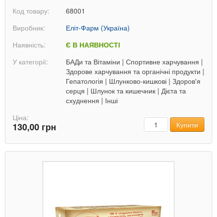
Код товару:
68001
Виробник:
Еліт-Фарм (Україна)
Наявність:
Є В НАЯВНОСТІ
У категорії:
БАДи та Вітаміни
|
Спортивне харчування
|
Здорове харчування та органічні продукти
|
Гепатологія
|
Шлунково-кишкові
|
Здоров'я
серця
|
Шлунок та кишечник
|
Дієта та
схуднення
|
Інші
Ціна:
Кількість
Купити
130,00 грн