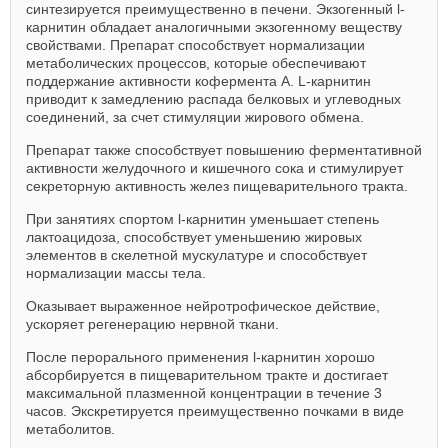
синтезируется преимущественно в печени. Экзогенный l-
карнитин обладает аналогичными экзогенному веществу
свойствами. Препарат способствует нормализации
метаболических процессов, которые обеспечивают
поддержание активности кофермента А. L-карнитин
приводит к замедлению распада белковых и углеводных
соединений, за счет стимуляции жирового обмена.
Препарат также способствует повышению ферментативной
активности желудочного и кишечного сока и стимулирует
секреторную активность желез пищеварительного тракта.
При занятиях спортом l-карнитин уменьшает степень
лактоацидоза, способствует уменьшению жировых
элементов в скелетной мускулатуре и способствует
нормализации массы тела.
Оказывает выраженное нейротрофическое действие,
ускоряет регенерацию нервной ткани.
После перорального применения l-карнитин хорошо
абсорбируется в пищеварительном тракте и достигает
максимальной плазменной концентрации в течение 3
часов. Экскретируется преимущественно почками в виде
метаболитов.