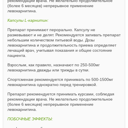
рекомендации врача. Не желательно продолжительное
(более 6 месяцев) непрерывное применение
левокарнитина.
Капсулы L-карнитин:
Препарат принимают перорально. Капсулу не
разжевывают и не делят. Рекомендуется запивать препарат
небольшим количеством питьевой воды. Дозы
левокарнитина и продолжительность приема определяет
лечащий врач, учитывая показания и общее состояние
пациента.
Взрослым, как правило, назначают по 250-500мг
левокарнитина дважды или трижды в сутки.
Спортсменам рекомендуется принимать по 500-1500мг
левокарнитина однократно перед тренировкой.
Препарат рекомендуется принимать курсами, соблюдая
рекомендации врача. Не желательно продолжительное
(более 6 месяцев) непрерывное применение
левокарнитина.
ПОБОЧНЫЕ ЭФФЕКТЫ: