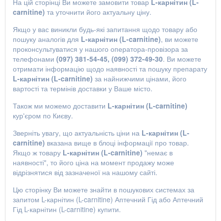
На цій сторінці Ви можете замовити товар
L-карнітин (L-
carnitine)
та уточнити його актуальну ціну.
Якщо у вас виникли будь-які запитання щодо товару або
пошуку аналогів для
L-карнітин (L-carnitine)
, ви можете
проконсультуватися у нашого оператора-провізора за
телефонами
(097) 381-54-45, (099) 372-49-30
. Ви можете
отримати інформацію щодо наявності та пошуку препарату
L-карнітин (L-carnitine)
за найнижчими цінами, його
вартості та термінів доставки у Ваше місто.
Також ми можемо доставити
L-карнітин (L-carnitine)
кур'єром по Києву.
Зверніть увагу, що актуальність ціни на
L-карнітин (L-
carnitine)
вказана вище в блоці інформації про товар.
Якщо ж товару
L-карнітин (L-carnitine)
"немає в
наявності", то його ціна на момент продажу може
відрізнятися від зазначеної на нашому сайті.
Цю сторінку Ви можете знайти в пошукових системах за
запитом
L-карнітин (L-carnitine) Аптечний Гід
або
Аптечний
Гід L-карнітин (L-carnitine) купити
.