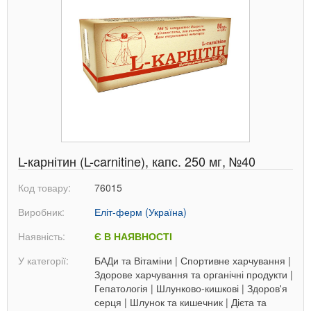
L-карнітин (L-carnitine), капс. 250 мг, №40
Код товару:
76015
Виробник:
Еліт-ферм (Україна)
Наявність:
Є В НАЯВНОСТІ
У категорії:
БАДи та Вітаміни
|
Спортивне харчування
|
Здорове харчування та органічні продукти
|
Гепатологія
|
Шлунково-кишкові
|
Здоров'я
серця
|
Шлунок та кишечник
|
Дієта та