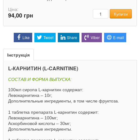
Ціна:
Кількість
Купити
94,00 грн
Like
Tweet
Share
Viber
E-mail
Інструкція
L-КАРНИТИН (L-CARNITINE)
СОСТАВ И ФОРМА ВЫПУСКА:
100мл сиропа L-карнитин содержат:
Левокарнитина – 10г;
Дополнительные ингредиенты, в том числе фруктоза.
1 таблетка препарата L-карнитин содержит:
Левокарнитина – 100мг;
Аскорбиновой кислоты – 30мг;
Дополнительные ингредиенты.