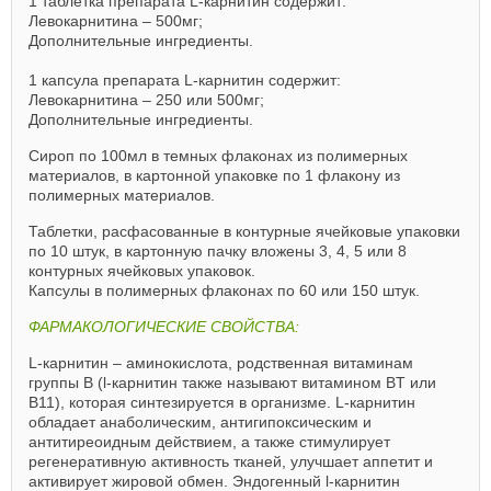
1 таблетка препарата L-карнитин содержит:
Левокарнитина – 500мг;
Дополнительные ингредиенты.
1 капсула препарата L-карнитин содержит:
Левокарнитина – 250 или 500мг;
Дополнительные ингредиенты.
Сироп по 100мл в темных флаконах из полимерных
материалов, в картонной упаковке по 1 флакону из
полимерных материалов.
Таблетки, расфасованные в контурные ячейковые упаковки
по 10 штук, в картонную пачку вложены 3, 4, 5 или 8
контурных ячейковых упаковок.
Капсулы в полимерных флаконах по 60 или 150 штук.
ФАРМАКОЛОГИЧЕСКИЕ СВОЙСТВА:
L-карнитин – аминокислота, родственная витаминам
группы В (l-карнитин также называют витамином BT или
B11), которая синтезируется в организме. L-карнитин
обладает анаболическим, антигипоксическим и
антитиреоидным действием, а также стимулирует
регенеративную активность тканей, улучшает аппетит и
активирует жировой обмен. Эндогенный l-карнитин