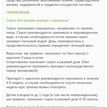
средства) различных заболеваний печени, поджелудочной
железы, эндокринной и сердечно-сосудистой системы.
ПРИМЕНЕНИЕ:
Сироп для приема внутрь L-карнитин:
Сироп принимают перорально, независимо от приема
пищи. Сироп рекомендуется принимать в неразведенном
виде, в случае необходимости после приема сироп
запивают питьевой водой. Дозы левокарнитина и
продолжительность приема определяет лечащий врач.
Взрослым, как правило, назначают по 5мл сиропа L-
карнитин 3 раза в сутки.
Спортсменам назначают сироп в разовой дозе 15мл
(рекомендуется принимать препарат непосредственно
перед тренировкой).
Препарат L-карнитин рекомендуется принимать в течение
4-6 недель, в случае необходимости спустя несколько
недель курс приема можно повторить.
Детям в возрасте до 1 года (в том числе новорожденным),
как правило, назначают сироп в разовой дозе 8-20 капель.
Детям от 1 года до 6 лет, как правило, назначают сироп в