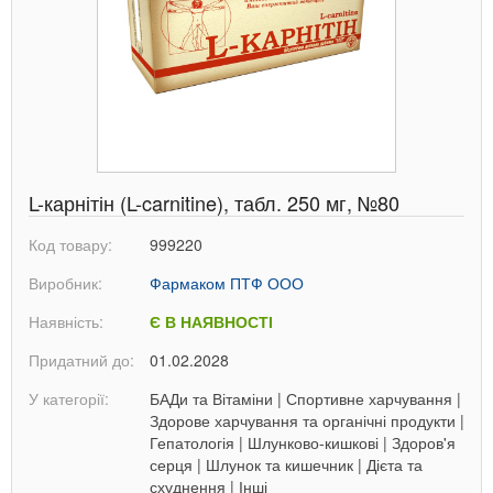
L-карнітін (L-carnitine), табл. 250 мг, №80
Код товару:
999220
Виробник:
Фармаком ПТФ ООО
Наявність:
Є В НАЯВНОСТІ
Придатний до:
01.02.2028
У категорії:
БАДи та Вітаміни
|
Спортивне харчування
|
Здорове харчування та органічні продукти
|
Гепатологія
|
Шлунково-кишкові
|
Здоров'я
серця
|
Шлунок та кишечник
|
Дієта та
схуднення
|
Інші