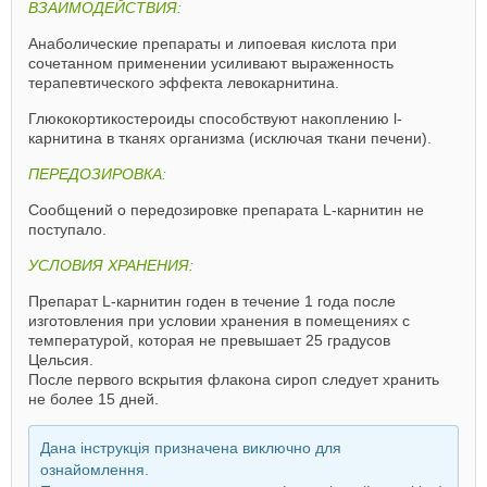
ВЗАИМОДЕЙСТВИЯ:
Анаболические препараты и липоевая кислота при
сочетанном применении усиливают выраженность
терапевтического эффекта левокарнитина.
Глюкокортикостероиды способствуют накоплению l-
карнитина в тканях организма (исключая ткани печени).
ПЕРЕДОЗИРОВКА:
Сообщений о передозировке препарата L-карнитин не
поступало.
УСЛОВИЯ ХРАНЕНИЯ:
Препарат L-карнитин годен в течение 1 года после
изготовления при условии хранения в помещениях с
температурой, которая не превышает 25 градусов
Цельсия.
После первого вскрытия флакона сироп следует хранить
не более 15 дней.
Дана інструкція призначена виключно для
ознайомлення.