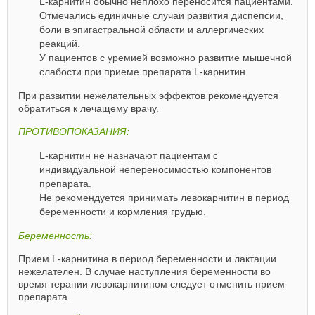
L-карнитин обычно неплохо переносится пациентами.
Отмечались единичные случаи развития диспепсии,
боли в эпигастральной области и аллергических
реакций.
У пациентов с уремией возможно развитие мышечной
слабости при приеме препарата L-карнитин.
При развитии нежелательных эффектов рекомендуется
обратиться к лечащему врачу.
ПРОТИВОПОКАЗАНИЯ:
L-карнитин не назначают пациентам с
индивидуальной непереносимостью компонентов
препарата.
Не рекомендуется принимать левокарнитин в период
беременности и кормления грудью.
Беременность:
Прием L-карнитина в период беременности и лактации
нежелателен. В случае наступления беременности во
время терапии левокарнитином следует отменить прием
препарата.