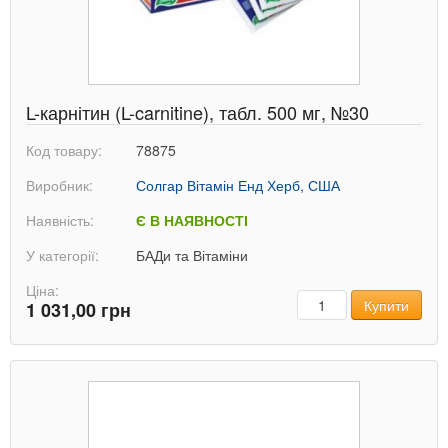
L-карнітин (L-carnitine), табл. 500 мг, №30
Код товару:
78875
Виробник:
Солгар Вітамін Енд Херб, США
Наявність:
Є В НАЯВНОСТІ
У категорії:
БАДи та Вітаміни
Ціна:
Кількість
Купити
1 031,00 грн