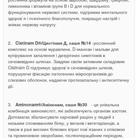
лимонника і вітамінів групи В і D
для
нормального
функціонування нервової системи, підтримки ментального
здоров`я і психічного благополуччя, покращує настрій і
знімає нервову напругу.
2.
Cistinam D®/Цистінам Д
,
саше №14
-
рослинний
комплекс на основі журавлини, D-манози і мальви для
купірування запалення і дизурічних симптомів в
сечовивідних шляхах. Завдяки своїм активним складовим
Cistinam D підтримує здоров`я сечовивідних шляхів,
порушуючи фіксацію патогенних мікроорганізмів до
слизових оболонок, надаючи протизапальну і антисептичну
дії.
3.
Aminonam®/Амінонам, саше №30
- це унікальна
комбінація амінокислот, які забезпечують організм азотом.
Допомагає збалансувати харчовий раціон у людей з
низьким споживанням білку, у веганів і вегетаріанців, а
також в разі високих білкових втрат пов`язаних з
опіковою
та променевою хворобами, післяопераційним періодом,