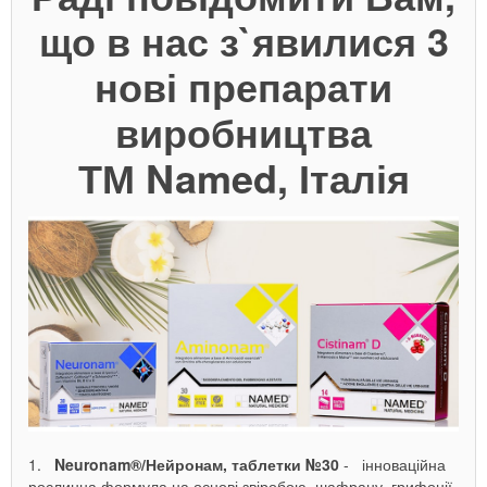
що в нас з`явилися 3
нові препарати
виробництва
ТМ
Named,
Італія
1.
Neuronam®/Нейронам, таблетки №30
-
інноваційна
рослинна формула на основі звіробою, шафрану, грифонії
,