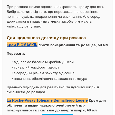
При розацеа немає одного «найкращого» крему для всіх.
Вибір залежить від того, що переважає: почервоніння,
печіння, сухість, подразнення чи висипання. Але серед
дерматологів і пацієнтів є кілька засобів, які мають
найкращу репутацію.
Для щоденного догляду при розацеа
Крем BIOMASKIN
проти почервоніння та розацеа, 50 мл
Переваги:
відновлює баланс мікробіому шкіри
тривалий комфорт і захист
з середнім рівнем захисту від сонця
насичена, обволікаюча та захисна текстура
Ідеально підходить для реактивної та чутливої ​​шкіри зі
схильністю до розацеа.
La Roche-Posay Toleriane Dermallergo Legere
Крем для
обличчя та шкіри навколо очей легкий для
гіперчутливої та схильної до алергії шкіри, 40 мл