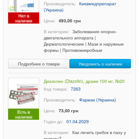
Производитель:
Киевмедпрепарат
(Украина)
Нет в
наличии
Цена:
493,00 грн
В категории:
Заболевания опорно-
двигательного аппарата
|
Дерматологические
|
Мази и наружные
формы
|
Противомикробные
Подробнее о товаре
Уведомить о наличии
Диазолин (Diazolin), драже 100 мг, №20
Код товара:
7263
Производитель:
Фармак (Украина)
Цена:
73,00 грн
Есть в
наличии
Годен до:
01.04.2029
В категории:
Как лечить грибок в паху у
мужчин?