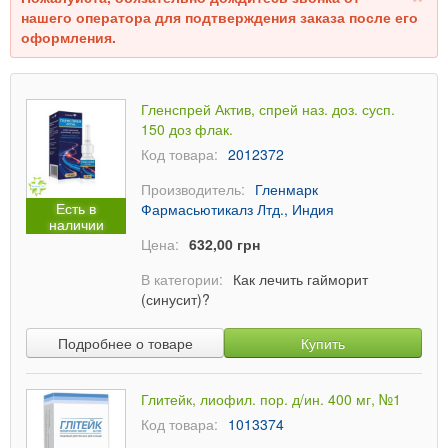
нашего оператора для подтверждения заказа после его
оформления.
Гленспрей Актив, спрей наз. доз. сусп.
150 доз флак.
Код товара:
2012372
Производитель:
Гленмарк
Есть в
Фармасьютикалз Лтд., Индия
наличии
Цена:
632,00 грн
В категории:
Как лечить гайморит
(синусит)?
Подробнее о товаре
Купить
Глитейк, лиофил. пор. д/ин. 400 мг, №1
Код товара:
1013374