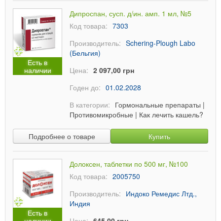
Дипроспан, сусп. д/ин. амп. 1 мл, №5
Код товара:
7303
Производитель:
Schering-Plough Labo
(Бельгия)
Есть в
наличии
Цена:
2 097,00 грн
Годен до:
01.02.2028
В категории:
Гормональные препараты
|
Противомикробные
|
Как лечить кашель?
Подробнее о товаре
Купить
Долоксен, таблетки по 500 мг, №100
Код товара:
2005750
Производитель:
Индоко Ремедис Лтд.,
Индия
Есть в
наличии
Цена:
645,00 грн