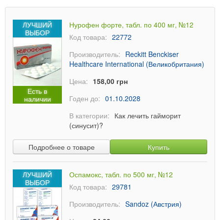
ЛУЧШИЙ
Нурофен форте, табл. по 400 мг, №12
ВЫБОР
Код товара:
22772
Производитель:
Reckitt Benckiser
Healthcare International (Великобритания)
Цена:
158,00 грн
Есть в
Годен до:
01.10.2028
наличии
В категории:
Как лечить гайморит
(синусит)?
Подробнее о товаре
Купить
ЛУЧШИЙ
Оспамокс, табл. по 500 мг, №12
ВЫБОР
Код товара:
29781
Производитель:
Sandoz (Австрия)