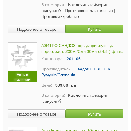
В категории:
Как лечить гайморит
(синусит)?
|
Противовоспалительные
|
Противомикробные
Подробнее о товаре
Купить
АЗИТРО САНДОЗ пор. д/приг.сусп. д/
перор. заст. 200мг/5мл 30мл (24.8г) флак.
Код товара:
2011061
Производитель:
Сандоз С.Р.Л., С.К.
Есть в
Румунія/Словенія
наличии
Цена:
383,00 грн
В категории:
Как лечить гайморит
(синусит)?
Подробнее о товаре
Купить
Аква Марис, капли наз. 10мл флак.-крап.