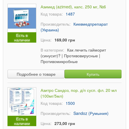
Азимед (azimed), капс. 250 мг, №6
Код товара:
1487
Производитель:
Киевмедпрепарат
(Украина)
Есть в
наличии
Цена:
169,00 грн
В категории:
Как лечить гайморит
(синусит)?
|
Противовирусные
|
Противомикробные
Подробнее о товаре
Купить
Азитро Сандоз, пор. д/п сусп. фл. 20 мл
(100мг/5мл)
Код товара:
1500
Производитель:
Sandoz (Румыния)
Есть в
наличии
Цена:
273,00 грн