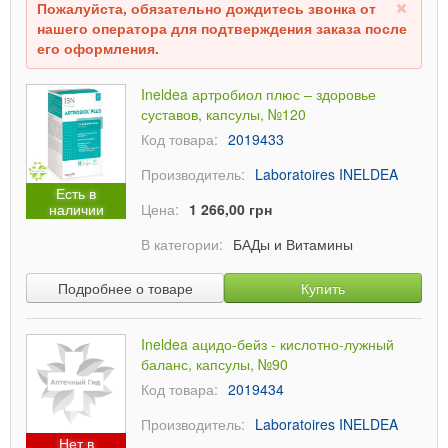
Пожалуйста, обязательно дождитесь звонка от
нашего оператора для подтверждения заказа после
его оформления.
Ineldea артробиол плюс – здоровье
суставов, капсулы, №120
Код товара:
2019433
Производитель:
Laboratoires INELDEA
Есть в
наличии
Цена:
1 266,00 грн
В категории:
БАДы и Витамины
Подробнее о товаре
Купить
Ineldea ацидо-бейз - кислотно-лужный
баланс, капсулы, №90
Код товара:
2019434
Производитель:
Laboratoires INELDEA
Нет в