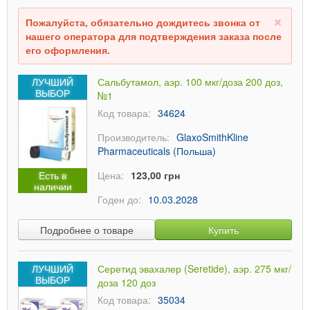
Пожалуйста, обязательно дождитесь звонка от
нашего оператора для подтверждения заказа после
его оформления.
ЛУЧШИЙ
Сальбутамол, аэр. 100 мкг/доза 200 доз,
ВЫБОР
№1
Код товара:
34624
Производитель:
GlaxoSmithKline
Pharmaceuticals (Польша)
Есть в
Цена:
123,00 грн
наличии
Годен до:
10.03.2028
Подробнее о товаре
Купить
ЛУЧШИЙ
Серетид эвахалер (Seretide), аэр. 275 мкг/
ВЫБОР
доза 120 доз
Код товара:
35034