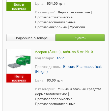
Цена:
634,00 грн
Есть в
наличии
В категории:
Дерматологические
|
Противоастматические
|
Противовоспалительные
|
Противомикробные
|
Урология
Подробнее о товаре
Купить
Алерон (Aleron), табл. по 5 мг, №10
Код товара:
1585
Производитель:
Emcure Pharmaceuticals
(Индия)
Нет в
наличии
Цена:
83,00 грн
В категории:
Ушные и глазные средства
|
Дерматологические
|
Противоаллергические
|
Противовоспалительные