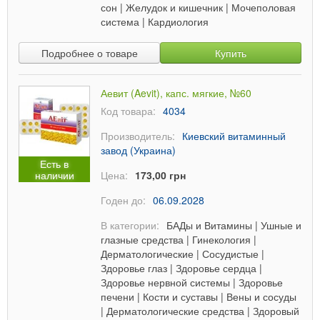
сон
|
Желудок и кишечник
|
Мочеполовая
система
|
Кардиология
Подробнее о товаре
Купить
Аевит (Aevit), капс. мягкие, №60
Код товара:
4034
Производитель:
Киевский витаминный
завод (Украина)
Есть в
наличии
Цена:
173,00 грн
Годен до:
06.09.2028
В категории:
БАДы и Витамины
|
Ушные и
глазные средства
|
Гинекология
|
Дерматологические
|
Сосудистые
|
Здоровье глаз
|
Здоровье сердца
|
Здоровье нервной системы
|
Здоровье
печени
|
Кости и суставы
|
Вены и сосуды
|
Дерматологические средства
|
Здоровый