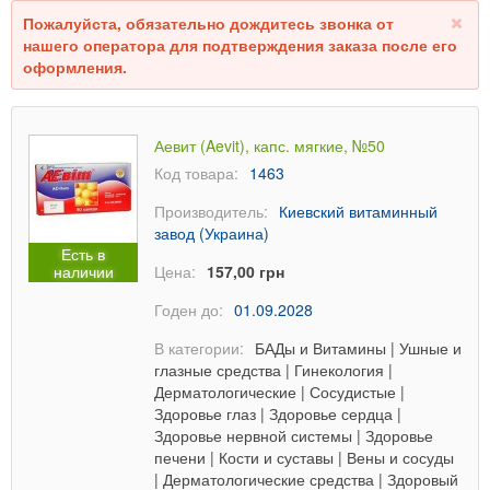
Пожалуйста, обязательно дождитесь звонка от
нашего оператора для подтверждения заказа после его
оформления.
Аевит (Aevit), капс. мягкие, №50
Код товара:
1463
Производитель:
Киевский витаминный
завод (Украина)
Есть в
наличии
Цена:
157,00 грн
Годен до:
01.09.2028
В категории:
БАДы и Витамины
|
Ушные и
глазные средства
|
Гинекология
|
Дерматологические
|
Сосудистые
|
Здоровье глаз
|
Здоровье сердца
|
Здоровье нервной системы
|
Здоровье
печени
|
Кости и суставы
|
Вены и сосуды
|
Дерматологические средства
|
Здоровый