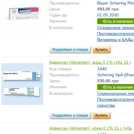
Производитель:
Bayer Schering Ph
Цена:
493,00 грн
Годен до:
01.05.2030
Наличие:
Есть в наличии
В категории:
Справочник лекар
Противовоспалит
Витамины и БАДы 
Подробнее о товаре
Купить
Адвантан (Advantan), мазь 0,1% туба 15 г
Код товара:
1440
Производитель:
Schering SpA (Ита
Цена:
530,00 грн
Наличие:
Есть в наличии
В категории:
Гормональные пр
Противовоспалит
средства
Подробнее о товаре
Купить
Адвантан (Advantan), крем 0.1% 15 г. туба