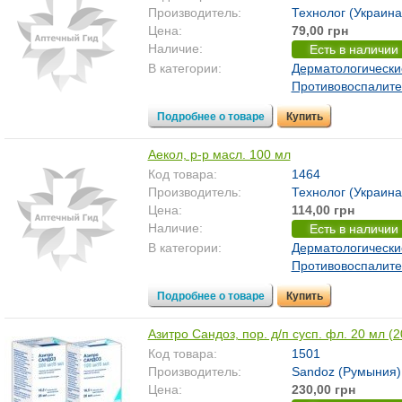
Производитель:
Технолог (Украина
Цена:
79,00 грн
Наличие:
Есть в наличии
В категории:
Дерматологически
Противовоспалит
Подробнее о товаре
Купить
Аекол, р-р масл. 100 мл
Код товара:
1464
Производитель:
Технолог (Украина
Цена:
114,00 грн
Наличие:
Есть в наличии
В категории:
Дерматологически
Противовоспалит
Подробнее о товаре
Купить
Азитро Сандоз, пор. д/п сусп. фл. 20 мл (
Код товара:
1501
Производитель:
Sandoz (Румыния)
Цена:
230,00 грн