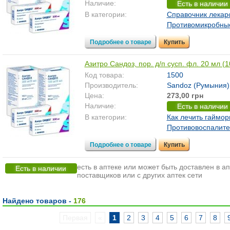
Наличие:
Есть в наличии
В категории:
Справочник лекар
Противомикробны
Подробнее о товаре
Купить
Азитро Сандоз, пор. д/п сусп. фл. 20 мл (
Код товара:
1500
Производитель:
Sandoz (Румыния)
Цена:
273,00 грн
Наличие:
Есть в наличии
В категории:
Как лечить гаймор
Противовоспалит
Подробнее о товаре
Купить
есть в аптеке или может быть доставлен в ап
Есть в наличии
поставщиков или с других аптек сети
Найдено товаров -
176
Первая
«
1
2
3
4
5
6
7
8