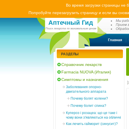
Во время загрузки страницы не 
Попробуйте перезагрузить страницу и если вы снова
(0
Мы рабо
Аптечный Гид
Прием з
Обработ
Поиск лекарств по минимальным ценам
Главная
РАЗДЕЛЫ
Справочник лекарств
Farmacia NUOVA (Италия)
Симптомы и назначения
Заболевания опорно-
двигательного аппарата
Почему болят колени?
Почему болит спина?
Купероз і розацеа: що це таке і
чому вони з'являються на обличчі
Как лечить гайморит (синусит)?