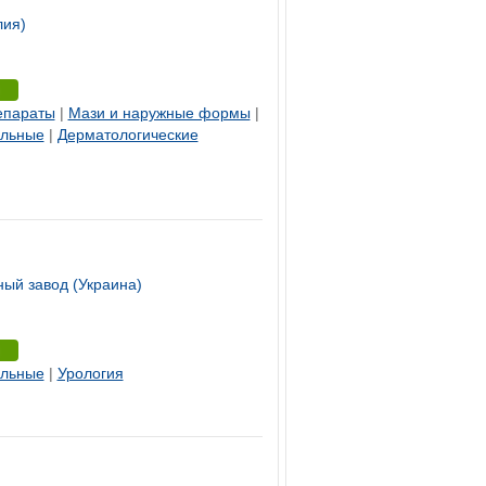
лия)
епараты
|
Мази и наружные формы
|
ельные
|
Дерматологические
ый завод (Украина)
ельные
|
Урология