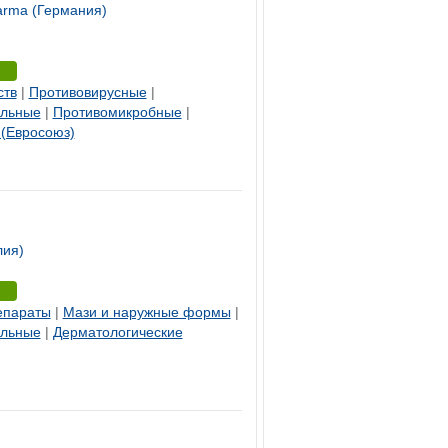
arma (Германия)
ств
|
Противовирусные
|
ельные
|
Противомикробные
|
(Евросоюз)
лия)
епараты
|
Мази и наружные формы
|
ельные
|
Дерматологические