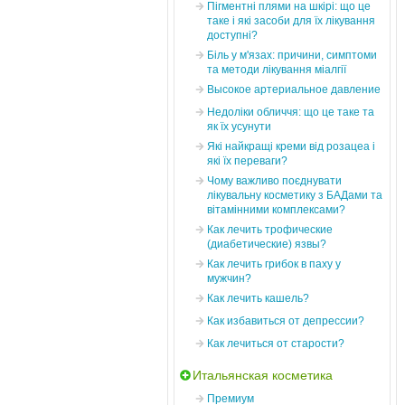
Пігментні плями на шкірі: що це
таке і які засоби для їх лікування
доступні?
Біль у м'язах: причини, симптоми
та методи лікування міалгії
Высокое артериальное давление
Недоліки обличчя: що це таке та
як їх усунути
Які найкращі креми від розацеа і
які їх переваги?
Чому важливо поєднувати
лікувальну косметику з БАДами та
вітамінними комплексами?
Как лечить трофические
(диабетические) язвы?
Как лечить грибок в паху у
мужчин?
Как лечить кашель?
Как избавиться от депрессии?
Как лечиться от старости?
Итальянская косметика
Премиум