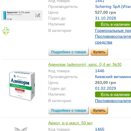
Код товара:
1441
Производитель:
Schering SpA (Ита
Цена:
527,00 грн
Годен до:
31.10.2028
Наличие:
Есть в наличии
В категории:
Гормональные пр
Противовоспалит
средства
Подробнее о товаре
Купить
Аденорм (adenorm), капс. 0,4 мг, №30
Код товара:
1446
Производитель:
Киевский витаминн
Цена:
263,00 грн
Годен до:
01.02.2029
Наличие:
Есть в наличии
В категории:
Противовоспалит
Подробнее о товаре
Купить
Аекол, р-р масл. 50 мл
Код товара:
1465