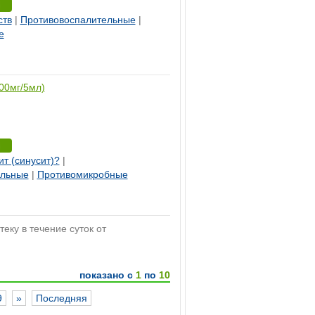
ств
|
Противовоспалительные
|
е
100мг/5мл)
ит (синусит)?
|
ельные
|
Противомикробные
теку в течение суток от
показано с
1
по
10
9
»
Последняя