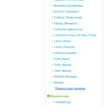
Bioderma (Биодерма)
Eucerin (Эуцерин)
Exfoliac (Эксфолиак)
Filorga (Филорга)
Johnsons (Джонсонс)
La Roche-Posay (Ля Рош-Позе)
Laino (Лено)
Lierac (Лиерак)
Noreva (Норева)
Nuxe (Нюкс)
Vichy (Виши)
Vigor (Вигор)
Weleda (Веледа)
Биокон
Показать все разделы
Медтехника
Глюкометры