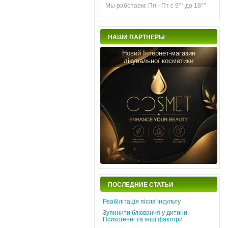
Мы работаем: Пн - Пт с 9°° до 18°°
НАШИ ПАРТНЕРЫ
Новий Інтернет-магазин
лікувальної косметики
ПОСЛЕДНИЕ СТАТЬИ
Реабілітація після інсульту
Зупинити блювання у дитини.
Психогенні та інші фактори