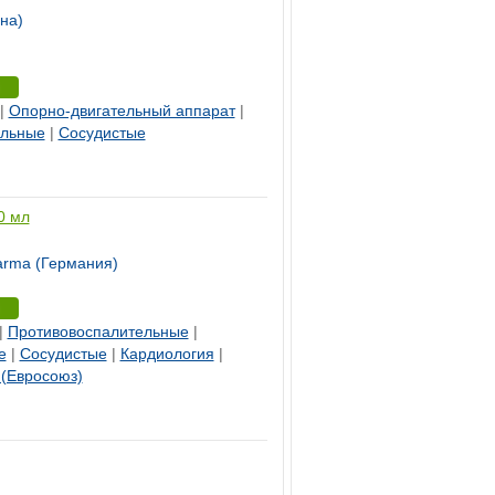
на)
|
Опорно-двигательный аппарат
|
ельные
|
Сосудистые
0 мл
arma (Германия)
|
Противовоспалительные
|
е
|
Сосудистые
|
Кардиология
|
(Евросоюз)