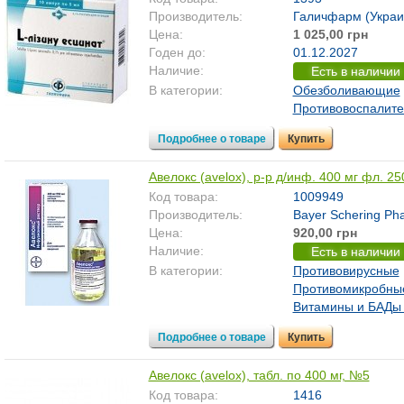
Производитель:
Галичфарм (Украи
Цена:
1 025,00 грн
Годен до:
01.12.2027
Наличие:
Есть в наличии
В категории:
Обезболивающие
Противовоспалит
Подробнее о товаре
Купить
Авелокс (avelox), р-р д/инф. 400 мг фл. 25
Код товара:
1009949
Производитель:
Bayer Schering Ph
Цена:
920,00 грн
Наличие:
Есть в наличии
В категории:
Противовирусные
Противомикробны
Витамины и БАДы 
Подробнее о товаре
Купить
Авелокс (avelox), табл. по 400 мг, №5
Код товара:
1416