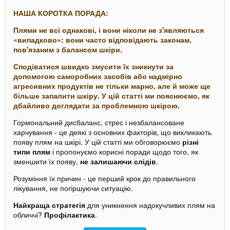
НАША КОРОТКА ПОРАДА:
Плями не всі однакові, і вони ніколи не з'являються
«випадково»: вони часто відповідають законам,
пов'язаним з балансом шкіри.
Сподіватися швидко змусити їх зникнути за
допомогою саморобних засобів або надмірно
агресивних продуктів не тільки марно, але й може ще
більше запалити шкіру. У цій статті ми пояснюємо, як
дбайливо доглядати за проблемною шкірою.
Гормональний дисбаланс, стрес і незбалансоване
харчування - це деякі з основних факторів, що викликають
появу плям на шкірі. У цій статті ми обговорюємо
різні
типи плям
і пропонуємо корисні поради щодо того, як
зменшити їх появу,
не залишаючи слідів
.
Розуміння їх причин - це перший крок до правильного
лікування, не погіршуючи ситуацію.
Найкраща стратегія
для уникнення надокучливих плям на
обличчі?
Профілактика
.