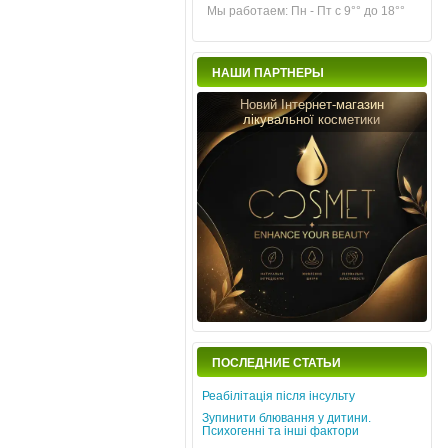
Мы работаем: Пн - Пт с 9°° до 18°°
НАШИ ПАРТНЕРЫ
Новий Інтернет-магазин
лікувальної косметики
ПОСЛЕДНИЕ СТАТЬИ
Реабілітація після інсульту
Зупинити блювання у дитини.
Психогенні та інші фактори