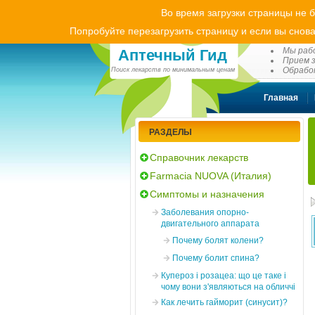
Во время загрузки страницы не 
Попробуйте перезагрузить страницу и если вы снова
(0
Мы рабо
Аптечный Гид
Прием з
Обработ
Поиск лекарств по минимальным ценам
Главная
РАЗДЕЛЫ
Справочник лекарств
Farmacia NUOVA (Италия)
Симптомы и назначения
Заболевания опорно-
двигательного аппарата
Почему болят колени?
Почему болит спина?
Купероз і розацеа: що це таке і
чому вони з'являються на обличчі
Как лечить гайморит (синусит)?