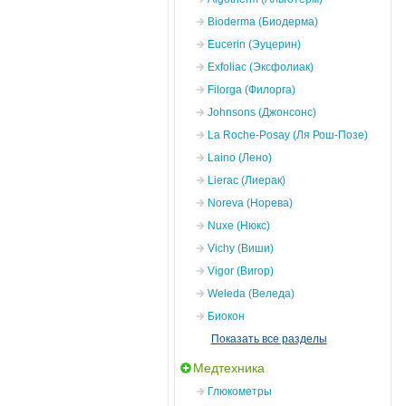
Bioderma (Биодерма)
Eucerin (Эуцерин)
Exfoliac (Эксфолиак)
Filorga (Филорга)
Johnsons (Джонсонс)
La Roche-Posay (Ля Рош-Позе)
Laino (Лено)
Lierac (Лиерак)
Noreva (Норева)
Nuxe (Нюкс)
Vichy (Виши)
Vigor (Вигор)
Weleda (Веледа)
Биокон
Показать все разделы
Медтехника
Глюкометры