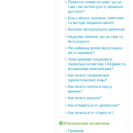
Пігментні плями на шкірі: що це
таке і які засоби для їх лікування
доступні?
Біль у м'язах: причини, симптоми
та методи лікування міалгії
Высокое артериальное давление
Недоліки обличчя: що це таке та
як їх усунути
Які найкращі креми від розацеа і
які їх переваги?
Чому важливо поєднувати
лікувальну косметику з БАДами та
вітамінними комплексами?
Как лечить трофические
(диабетические) язвы?
Как лечить грибок в паху у
мужчин?
Как лечить кашель?
Как избавиться от депрессии?
Как лечиться от старости?
Итальянская косметика
Премиум