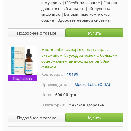
с-му крови
|
Обезболивающие
|
Опорно-
двигательный аппарат
|
Желудочно-
кишечные
|
Витаминные комплексы
общие
|
Здоровье нервной системы
Подробнее о товаре
Купить
Madre Labs, сыворотка для лица с
витамином C, уход за кожей с большим
содержанием антиоксидантов 30мл.
флакон
Код товара:
10189
Под заказ
Производитель:
Madre Labs (США)
Цена:
690,00 грн
В категории:
Женское здоровье
Подробнее о товаре
Купить