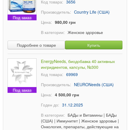
Код товара:
3656
Производитель:
Country Life (США)
Под заказ
Цена:
980,00 грн
В категории:
Женское здоровье
Подробнее о товаре
Купить
EnergyNeeds, биодобавка 40 активных
ингридиентов, капсулы, №300
Код товара:
69969
Производитель:
NEURONeeds (США)
Под заказ
Цена:
4 500,00 грн
Годен до:
31.12.2025
В категории:
БАДы и Витамины
|
БАДы
(США)
|
Иммунитет
|
Женское здоровье
|
Онкология, препараты, действующие на