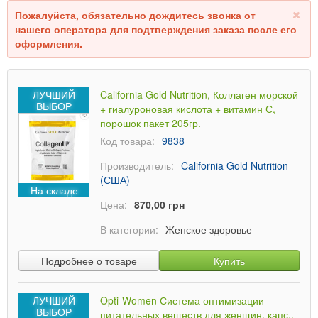
Пожалуйста, обязательно дождитесь звонка от
нашего оператора для подтверждения заказа после его
оформления.
ЛУЧШИЙ
California Gold Nutrition, Коллаген морской
ВЫБОР
+ гиалуроновая кислота + витамин С,
порошок пакет 205гр.
Код товара:
9838
Производитель:
California Gold Nutrition
(США)
На складе
Цена:
870,00 грн
В категории:
Женское здоровье
Подробнее о товаре
Купить
ЛУЧШИЙ
Opti-Women Система оптимизации
ВЫБОР
питательных веществ для женщин, капс.,