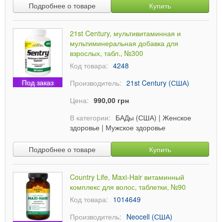
Подробнее о товаре
Купить
21st Century, мультивитаминная и
мультиминеральная добавка для
взрослых, табл., №300
Код товара:
4248
Под заказ
Производитель:
21st Century (США)
Цена:
990,00 грн
В категории:
БАДы (США)
|
Женское
здоровье
|
Мужское здоровье
Подробнее о товаре
Купить
Country Life, Maxi-Hair витаминный
комплекс для волос, таблетки, №90
Код товара:
1014649
Производитель:
Neocell (США)