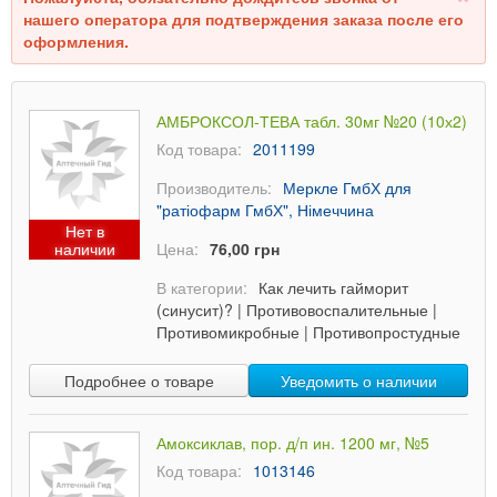
нашего оператора для подтверждения заказа после его
оформления.
АМБРОКСОЛ-ТЕВА табл. 30мг №20 (10х2)
Код товара:
2011199
Производитель:
Меркле ГмбХ для
"ратіофарм ГмбХ", Німеччина
Нет в
наличии
Цена:
76,00 грн
В категории:
Как лечить гайморит
(синусит)?
|
Противовоспалительные
|
Противомикробные
|
Противопростудные
Подробнее о товаре
Уведомить о наличии
Амоксиклав, пор. д/п ин. 1200 мг, №5
Код товара:
1013146