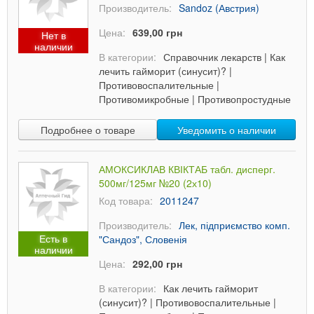
Производитель:
Sandoz (Австрия)
Цена:
639,00 грн
Нет в
наличии
В категории:
Справочник лекарств
|
Как
лечить гайморит (синусит)?
|
Противовоспалительные
|
Противомикробные
|
Противопростудные
Подробнее о товаре
Уведомить о наличии
АМОКСИКЛАВ КВІКТАБ табл. дисперг.
500мг/125мг №20 (2х10)
Код товара:
2011247
Производитель:
Лек, підприємство комп.
Есть в
"Сандоз", Словенія
наличии
Цена:
292,00 грн
В категории:
Как лечить гайморит
(синусит)?
|
Противовоспалительные
|