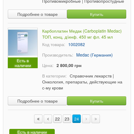
Противомикробные
|
Противопростудные
Подробнее о товаре
Купить
Карбоплатин Медак (Carboplatin Medac)
ТОП, конц. д/инф. 450 мг фл. 45 мл
Код товара:
1002082
Производитель:
Medac (Германия)
Есть в
наличии
Цена:
2 800,00 грн
В категории:
Справочник лекарств
|
Онкология, препараты, действующие на
с-му крови
Подробнее о товаре
Купить
22
23
24
Есть в наличии