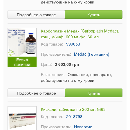
действующие на с-му крови
Подробнее о товаре
Купить
Карбоплатин Медак (Carboplatin Medac),
конц. д/инф. 600 мг фл. 60 мл
Код товара:
999053
Производитель:
Medac (Германия)
Есть в
наличии
Цена:
3 603,00 грн
В категории:
Онкология, препараты,
действующие на с-му крови
Подробнее о товаре
Купить
Кискали, таблетки по 200 мг, №63
Код товара:
2018798
Производитель:
Новартис