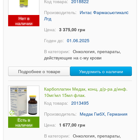
Код товара:
2018822
Производитель:
Интас Фармасьютикалc
Нет в
Лтд
наличии
Цена:
3 375,00 грн
Годен до:
01.06.2025
В категории:
Онкология, препараты,
действующие на с-му крови
Подробнее о товаре
Уведомить о наличии
Карбоплатин Медак, конц. д/р-ра д/инф.
10мг/мл 15мл флак.
Код товара:
2013495
Производитель:
Медак ГмбХ, Германия
Есть в
наличии
Цена:
1 677,00 грн
В категории:
Онкология, препараты,