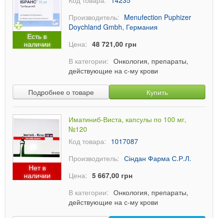
Код товара:
14235
Производитель:
Menufection Puphizer
Doychland Gmbh, Германия
Есть в
наличии
Цена:
48 721,00 грн
В категории:
Онкология, препараты,
действующие на с-му крови
Подробнее о товаре
Купить
Иматиниб-Виста, капсулы по 100 мг,
№120
Код товара:
1017087
Производитель:
Сіндан Фарма С.Р.Л.
Нет в
наличии
Цена:
5 667,00 грн
В категории:
Онкология, препараты,
действующие на с-му крови