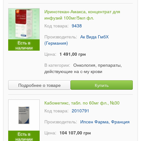
Иринотекан-Амакса, концентрат для
инфузий 100мг/5мл фл.
Код товара:
9438
Производитель:
Ак Вида ГмбХ
Есть в
(Германия)
наличии
Цена:
1 491,00 грн
В категории:
Онкология, препараты,
действующие на с-му крови
Подробнее о товаре
Купить
Кабометикс, табл. по 60мг фл., №30
Код товара:
2010791
Производитель:
Ипсен Фарма, Франция
Цена:
104 107,00 грн
Есть в
наличии