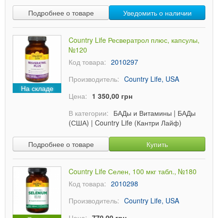
Подробнее о товаре
Уведомить о наличии
Country Life Ресвератрол плюс, капсулы,
№120
Код товара:
2010297
Производитель:
Country Life, USA
На складе
Цена:
1 350,00 грн
В категории:
БАДы и Витамины
|
БАДы
(США)
|
Country Life (Кантри Лайф)
Подробнее о товаре
Купить
Country Life Селен, 100 мкг табл., №180
Код товара:
2010298
Производитель:
Country Life, USA
Цена:
770,00 грн