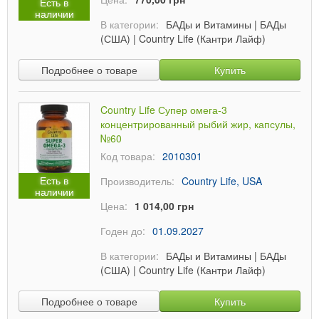
Есть в
наличии
В категории:
БАДы и Витамины
|
БАДы
(США)
|
Country Life (Кантри Лайф)
Подробнее о товаре
Купить
Country Life Супер омега-3
концентрированный рыбий жир, капсулы,
№60
Код товара:
2010301
Есть в
Производитель:
Country Life, USA
наличии
Цена:
1 014,00 грн
Годен до:
01.09.2027
В категории:
БАДы и Витамины
|
БАДы
(США)
|
Country Life (Кантри Лайф)
Подробнее о товаре
Купить