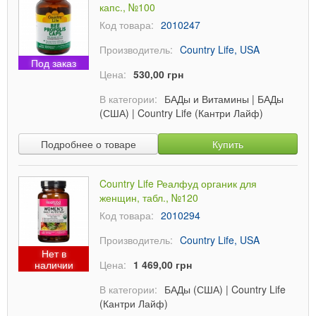
капс., №100
Код товара:
2010247
Производитель:
Country Life, USA
Под заказ
Цена:
530,00 грн
В категории:
БАДы и Витамины
|
БАДы
(США)
|
Country Life (Кантри Лайф)
Подробнее о товаре
Купить
Country Life Реалфуд органик для
женщин, табл., №120
Код товара:
2010294
Производитель:
Country Life, USA
Нет в
наличии
Цена:
1 469,00 грн
В категории:
БАДы (США)
|
Country Life
(Кантри Лайф)