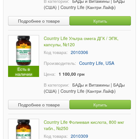
В категории:
БАДы и Витамины
|
БАДы
(США)
|
Country Life (Кантри Лайф)
Подробнее о товаре
Купить
Country Life Ультра омега ДГК / ЭПК,
капсулы, №120
Код товара:
2010306
Производитель:
Country Life, USA
Есть в
наличии
Цена:
1 100,00 грн
В категории:
БАДы и Витамины
|
БАДы
(США)
|
Country Life (Кантри Лайф)
Подробнее о товаре
Купить
Country Life Фолиевая кислота, 800 мкг
табл., №250
Код товара:
2010309