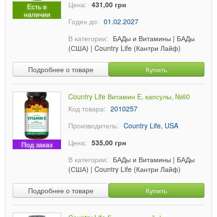
Цена:
431,00 грн
Есть в
наличии
Годен до:
01.02.2027
В категории:
БАДы и Витамины
|
БАДы
(США)
|
Country Life (Кантри Лайф)
Подробнее о товаре
Купить
Country Life Витамин E, капсулы, №60
Код товара:
2010257
Производитель:
Country Life, USA
Цена:
535,00 грн
Под заказ
В категории:
БАДы и Витамины
|
БАДы
(США)
|
Country Life (Кантри Лайф)
Подробнее о товаре
Купить