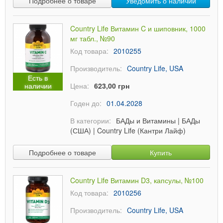
Подробнее о товаре
Уведомить о наличии
Country Life Витамин C и шиповник, 1000
мг табл., №90
Код товара:
2010255
Производитель:
Country Life, USA
Есть в
наличии
Цена:
623,00 грн
Годен до:
01.04.2028
В категории:
БАДы и Витамины
|
БАДы
(США)
|
Country Life (Кантри Лайф)
Подробнее о товаре
Купить
Country Life Витамин D3, капсулы, №100
Код товара:
2010256
Производитель:
Country Life, USA