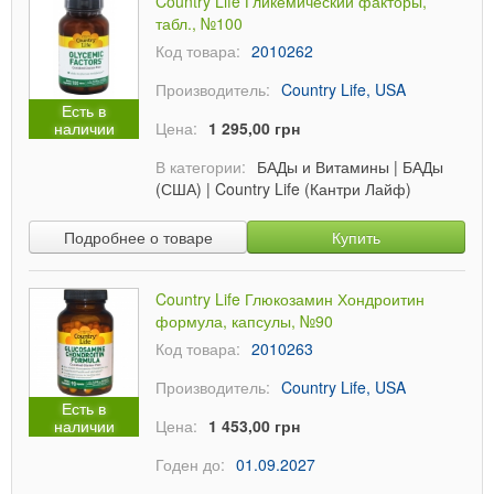
Country Life Гликемический факторы,
табл., №100
Код товара:
2010262
Производитель:
Country Life, USA
Есть в
наличии
Цена:
1 295,00 грн
В категории:
БАДы и Витамины
|
БАДы
(США)
|
Country Life (Кантри Лайф)
Подробнее о товаре
Купить
Country Life Глюкозамин Хондроитин
формула, капсулы, №90
Код товара:
2010263
Производитель:
Country Life, USA
Есть в
наличии
Цена:
1 453,00 грн
Годен до:
01.09.2027