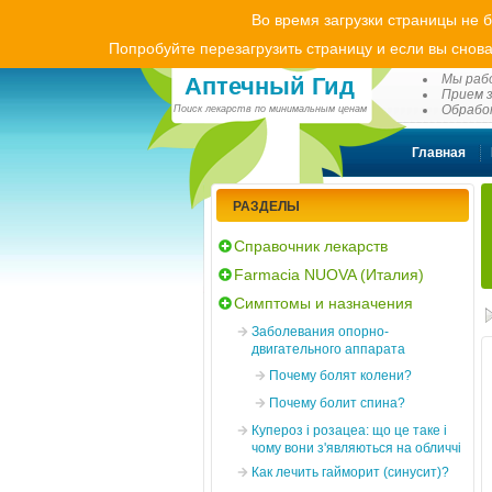
Во время загрузки страницы не 
Попробуйте перезагрузить страницу и если вы снова
(0
Мы рабо
Аптечный Гид
Прием з
Обработ
Поиск лекарств по минимальным ценам
Главная
РАЗДЕЛЫ
Справочник лекарств
Farmacia NUOVA (Италия)
Симптомы и назначения
Заболевания опорно-
двигательного аппарата
Почему болят колени?
Почему болит спина?
Купероз і розацеа: що це таке і
чому вони з'являються на обличчі
Как лечить гайморит (синусит)?