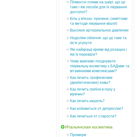
Пігментні плями на шкірі: що це
таке і які засоби для їх лікування
доступні?
Біль у м'язах: причини, симптоми
та методи лікування міалгії
Высокое артериальное давление
Недоліки обличчя: що це таке та
як їх усунути
Які найкращі креми від розацеа і
які їх переваги?
Чому важливо поєднувати
лікувальну косметику з БАДами та
вітамінними комплексами?
Как лечить трофические
(диабетические) язвы?
Как лечить грибок в паху у
мужчин?
Как лечить кашель?
Как избавиться от депрессии?
Как лечиться от старости?
Итальянская косметика
Премиум