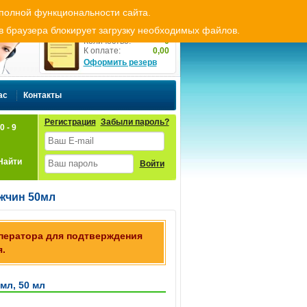
ь резерв
Оплата и доставка
Укр
Рус
 полной функциональности сайта.
Резерв товара
ов браузера блокирует загрузку необходимых файлов.
Количество:
0
К оплате:
0,00
Оформить резерв
ас
Контакты
Регистрация
Забыли пароль?
0 - 9
Найти
Войти
жчин 50мл
оператора для подтверждения
.
мл, 50 мл