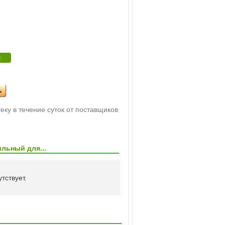
и
ь
еку в течение суток от поставщиков
льный для...
тствует.