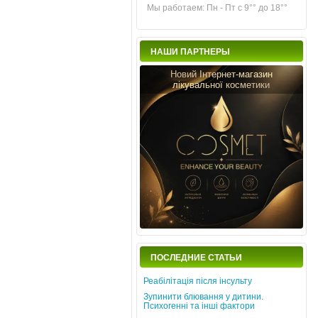
Мы работаем: Пн - Пт с 9°° до 18°°
НАШИ ПАРТНЕРЫ
Новий Інтернет-магазин
лікувальної косметики
ПОСЛЕДНИЕ СТАТЬИ
Реабілітація після інсульту
Зупинити блювання у дитини.
Психогенні та інші фактори