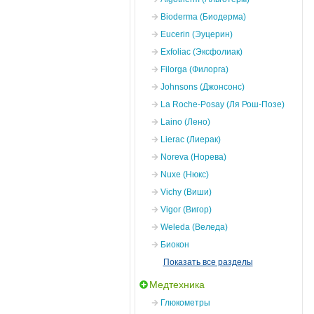
Bioderma (Биодерма)
Eucerin (Эуцерин)
Exfoliac (Эксфолиак)
Filorga (Филорга)
Johnsons (Джонсонс)
La Roche-Posay (Ля Рош-Позе)
Laino (Лено)
Lierac (Лиерак)
Noreva (Норева)
Nuxe (Нюкс)
Vichy (Виши)
Vigor (Вигор)
Weleda (Веледа)
Биокон
Показать все разделы
Медтехника
Глюкометры