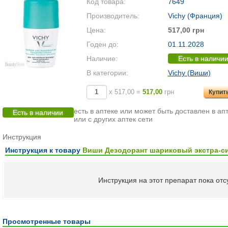
Код товара:
7649
Производитель:
Vichy (Франция)
Цена:
517,00 грн
Годен до:
01.11.2028
Наличие:
Есть в наличи
В категории:
Vichy (Виши)
х 517,00 =
517,00
грн
Купит
есть в аптеке или может быть доставлен в апт
Есть в наличии
или с других аптек сети
Инструкция
Инструкция к товару
Виши Дезодорант шариковый экстра-си
Инструкция на этот препарат пока отсу
Просмотренные товары