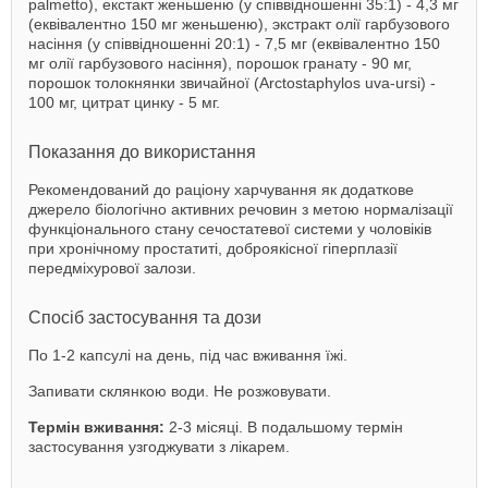
palmetto), екстакт женьшеню (у співвідношенні 35:1) - 4,3 мг
(еквівалентно 150 мг женьшеню), экстракт олії гарбузового
насіння (у співвідношенні 20:1) - 7,5 мг (еквівалентно 150
мг олії гарбузового насіння), порошок гранату - 90 мг,
порошок толокнянки звичайної (Arctostaphylos uva-ursi) -
100 мг, цитрат цинку - 5 мг.
Показання до використання
Рекомендований до раціону харчування як додаткове
джерело біологічно активних речовин з метою нормалізації
функціонального стану сечостатевої системи у чоловіків
при хронічному простатиті, доброякісної гіперплазії
передміхурової залози.
Спосіб застосування та дози
По 1-2 капсулі на день, під час вживання їжі.
Запивати склянкою води. Не розжовувати.
Термін вживання:
2-3 місяці. В подальшому термін
застосування узгоджувати з лікарем.