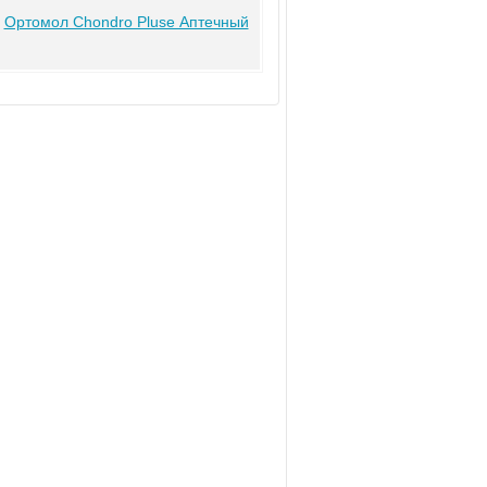
у
Ортомол Chondro Pluse Аптечный