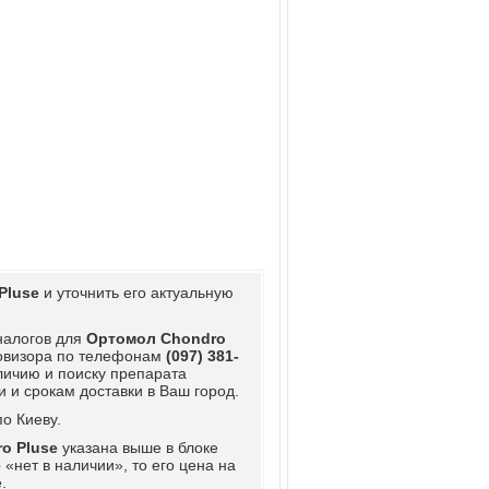
Pluse
и уточнить его актуальную
аналогов для
Ортомол Chondro
ровизора по телефонам
(097) 381-
личию и поиску препарата
 и срокам доставки в Ваш город.
о Киеву.
o Pluse
указана выше в блоке
e
«нет в наличии», то его цена на
.