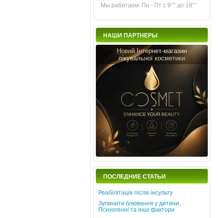
Мы работаем: Пн - Пт с 9°° до 18°°
НАШИ ПАРТНЕРЫ
Новий Інтернет-магазин
лікувальної косметики
ПОСЛЕДНИЕ СТАТЬИ
Реабілітація після інсульту
Зупинити блювання у дитини.
Психогенні та інші фактори