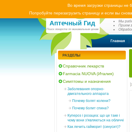
Во время загрузки страницы не 
Попробуйте перезагрузить страницу и если вы снова
(0
Мы рабо
Аптечный Гид
Прием з
Обработ
Поиск лекарств по минимальным ценам
Главная
РАЗДЕЛЫ
Справочник лекарств
Farmacia NUOVA (Италия)
Симптомы и назначения
Заболевания опорно-
двигательного аппарата
Почему болят колени?
Почему болит спина?
Купероз і розацеа: що це таке і
чому вони з'являються на обличчі
Как лечить гайморит (синусит)?