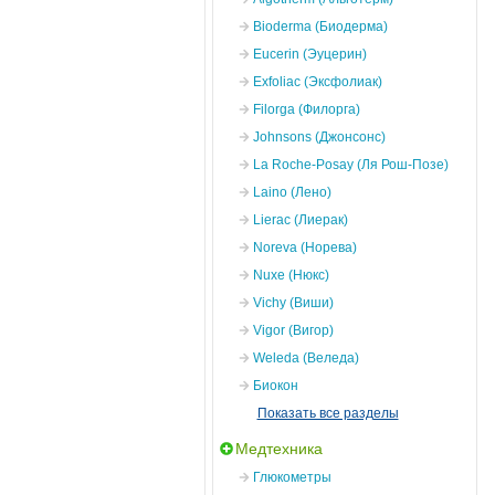
Bioderma (Биодерма)
Eucerin (Эуцерин)
Exfoliac (Эксфолиак)
Filorga (Филорга)
Johnsons (Джонсонс)
La Roche-Posay (Ля Рош-Позе)
Laino (Лено)
Lierac (Лиерак)
Noreva (Норева)
Nuxe (Нюкс)
Vichy (Виши)
Vigor (Вигор)
Weleda (Веледа)
Биокон
Показать все разделы
Медтехника
Глюкометры