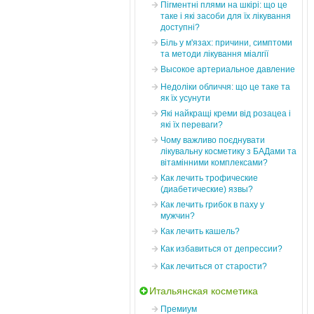
Пігментні плями на шкірі: що це
таке і які засоби для їх лікування
доступні?
Біль у м'язах: причини, симптоми
та методи лікування міалгії
Высокое артериальное давление
Недоліки обличчя: що це таке та
як їх усунути
Які найкращі креми від розацеа і
які їх переваги?
Чому важливо поєднувати
лікувальну косметику з БАДами та
вітамінними комплексами?
Как лечить трофические
(диабетические) язвы?
Как лечить грибок в паху у
мужчин?
Как лечить кашель?
Как избавиться от депрессии?
Как лечиться от старости?
Итальянская косметика
Премиум