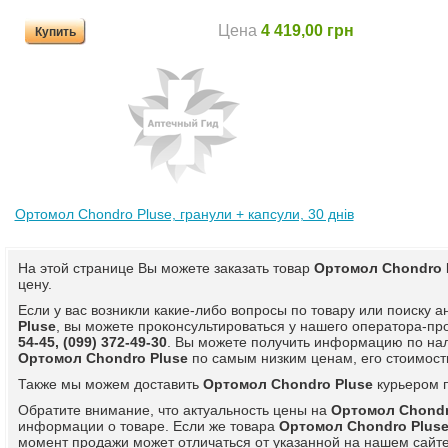
Цена
4 419,00 грн
Купить
Ортомол Chondro Pluse, гранули + капсули, 30 днів
На этой странице Вы можете заказать товар
Ортомол Chondro 
цену.
Если у вас возникли какие-либо вопросы по товару или поиску 
Pluse
, вы можете проконсультироваться у нашего оператора-п
54-45, (099) 372-49-30
. Вы можете получить информацию по на
Ортомол Chondro Pluse
по самым низким ценам, его стоимости
Также мы можем доставить
Ортомол Chondro Pluse
курьером п
Обратите внимание, что актуальность цены на
Ортомол Chondr
информации о товаре. Если же товара
Ортомол Chondro Plus
момент продажи может отличаться от указанной на нашем сайте