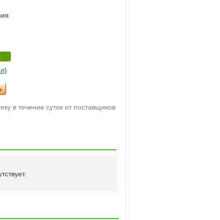
ния
и
л)
ь
еку в течение суток от поставщиков
тствует.