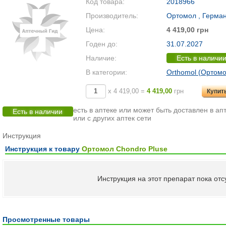
Код товара:
2018966
Производитель:
Ортомол , Герма
Цена:
4 419,00 грн
Годен до:
31.07.2027
Наличие:
Есть в наличи
В категории:
Orthomol (Ортомо
х 4 419,00 =
4 419,00
грн
Купит
есть в аптеке или может быть доставлен в апт
Есть в наличии
или с других аптек сети
Инструкция
Инструкция к товару
Ортомол Chondro Pluse
Инструкция на этот препарат пока отсу
Просмотренные товары