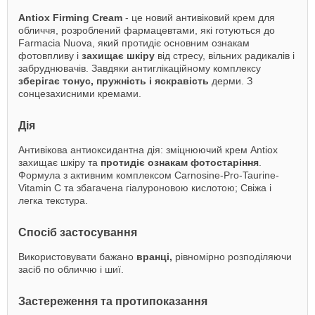
Antiox Firming Cream
- це новий антивіковий крем для
обличчя, розроблений фармацевтами, які готуються до
Farmacia Nuova, який протидіє основним ознакам
фотовпливу і
захищає шкіру
від стресу, вільних радикалів і
забруднювачів. Завдяки антиглікаційному комплексу
зберігає тонус, пружність і яскравість
дерми. З
сонцезахисними кремами.
Дія
Антивікова антиоксидантна дія: зміцнюючий крем Antiox
захищає шкіру та
протидіє ознакам фотостаріння
.
Формула з активним комплексом Carnosine-Pro-Taurine-
Vitamin C та збагачена гіалуроновою кислотою; Свіжа і
легка текстура.
Спосіб застосування
Використовувати бажано
вранці,
рівномірно розподіляючи
засіб по обличчю і шиї.
Застереження та протипоказання