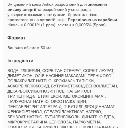
Зміцнюючий крем Antiox розроблений для
зниження
ризику алергії
та розроблений у співпраці з
університетськими інститутами. Дерматологічно
протестовано на чутливій шкірі.
Перевірено на парабени
.
Нікель < 0,0001% (1 ppm), глютен < 0,0005% (5ppm).
Формат
Баночка об'ємом 50 мл.
Інгредієнти
ВОДА, ГЛІЦЕРИН, СОРБІТАН СТЕАРАТ, СОРБІТ ЛАУРАТ,
ДИМЕТИКОН, ОЛІЯ НАСІННЯ МАКАДАМІЇ ТЕРНІФОЛОЇ,
ПОЛІАКРИЛАТ НАТРІЮ, КРОХМАЛЬ ТАПІОКИ,
АСКОРБІЛГЛЮКОЗИД, БУТИЛМЕТОКСІДІБЕНЗОІЛМЕТАН,
ДЕКАРБОКСИКАРНОЗИН HCL, ПАЛЬМІТОЇЛ
ТРИПЕПТИД-5, ЕТИЛГЕКСИЛМЕТОКСИЦИННАМАТ,
ГІАЛУРОНАТ НАТРІЮ, ОКСОТІАЗОЛІДИН,
ПЕНТАЕРИТРИТИЛТЕТРА-ДІ-Т-БУТИЛГІДРОЦИННАМАТ,
ФЕНОКСІЕТАНОЛ, СТЕАРОЇЛЛАКТИЛАТ НАТРІЮ,
БЕНЗОАТ НАТРІЮ, БУТИЛЕНГЛІКОЛЬ, ДИНАТРІЮ ЕДТА,
МІКРОКРИСТАЛІЧНА ЦЕЛЮЛОЗА, ПАРФУМЕРНА
КОМПОЗИЦІЯ, КАПРИЛІЛ ГЛІКОЛЬ, ЦЕЛЮЛОЗНА КАМЕДЬ,