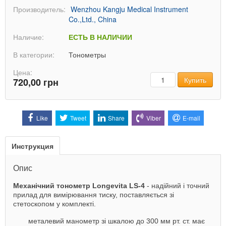
Производитель:
Wenzhou Kangju Medical Instrument
Co.,Ltd., China
Наличие:
ЕСТЬ В НАЛИЧИИ
В категории:
Тонометры
Цена:
Количество
Купить
720,00 грн
Like
Tweet
Share
Viber
E-mail
Инструкция
Опис
Механічний тонометр Longevita LS-4
- надійний і точний
прилад для вимірювання тиску, поставляється зі
стетоскопом у комплекті.
металевий манометр зі шкалою до 300 мм рт. ст. має