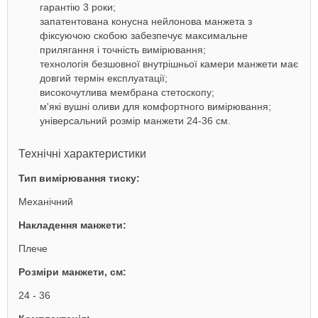
гарантію 3 роки;
запатентована конусна нейлонова манжета з
фіксуючою скобою забезпечує максимальне
прилягання і точність вимірювання;
технологія безшовної внутрішньої камери манжети має
довгий термін експлуатації;
високочутлива мембрана стетоскопу;
м'які вушні оливи для комфортного вимірювання;
універсальний розмір манжети 24-36 см.
Технічні характеристики
Тип вимірювання тиску:
Механічний
Накладення манжети:
Плече
Розміри манжети, см:
24 - 36