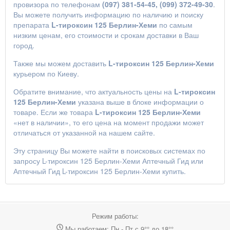
провизора по телефонам
(097) 381-54-45, (099) 372-49-30
.
Вы можете получить информацию по наличию и поиску
препарата
L-тироксин 125 Берлин-Хеми
по самым
низким ценам, его стоимости и срокам доставки в Ваш
город.
Также мы можем доставить
L-тироксин 125 Берлин-Хеми
курьером по Киеву.
Обратите внимание, что актуальность цены на
L-тироксин
125 Берлин-Хеми
указана выше в блоке информации о
товаре. Если же товара
L-тироксин 125 Берлин-Хеми
«нет в наличии», то его цена на момент продажи может
отличаться от указанной на нашем сайте.
Эту страницу Вы можете найти в поисковых системах по
запросу
L-тироксин 125 Берлин-Хеми Аптечный Гид
или
Аптечный Гид L-тироксин 125 Берлин-Хеми купить
.
Режим работы:
Мы работаем: Пн - Пт с 9°° до 18°°