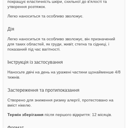
покращує еластичність шкіри, схильної до в'ялості та
утворення розтяжок.
Легко наноситься та особливо зволожує.
Дія
Легко наноситься та особливо зволожує, він призначений
для таких областей, як груди, живіт, стегна та сідниці, і
показаний під час вагітності.
Інструкція із застосування
Наносьте двічі на день на уражені частини щонайменше 4/8
тижнів.
Застереження та протипоказання
Створено для зниження ризику алергії, протестовано на
вміст нікелю.
Термін зберігання
після першого відкриття: 12 місяців.
Формат