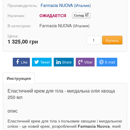
Производитель:
Farmacia NUOVA (Италия)
Наличие:
ОЖИДАЕТСЯ
Склад
В категории:
Farmacia NUOVA (Италия)
Цена:
Количество
Купить
1 325,00 грн
Like
Tweet
Share
Viber
E-mail
Инструкция
Еластичний крем для тіла - мигдальна олія хвоща
250 мл
опис
Еластичний крем для тіла з польовим хвощем і мигдальною
олією - це новий крем, розроблений
Farmacia Nuova
, який