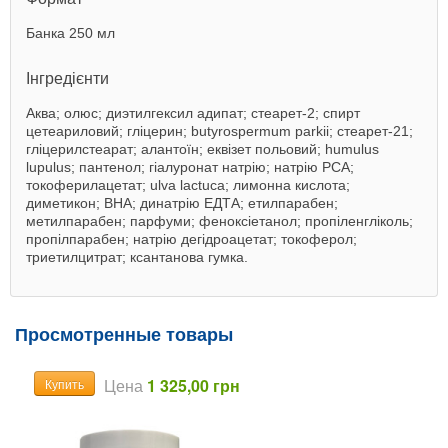
Банка 250 мл
Інгредієнти
Аква; олюс; диэтилгексил адипат; стеарет-2; спирт
цетеариловий; гліцерин; butyrospermum parkii; стеарет-21;
гліцерилстеарат; алантоїн; еквізет польовий; humulus
lupulus; пантенол; гіалуронат натрію; натрію PCA;
токоферилацетат; ulva lactuca; лимонна кислота;
диметикон; BHA; динатрію ЕДТА; етилпарабен;
метилпарабен; парфуми; феноксіетанол; пропіленгліколь;
пропілпарабен; натрію дегідроацетат; токоферол;
триетилцитрат; ксантанова гумка.
Просмотренные товары
Цена
1 325,00 грн
Купить