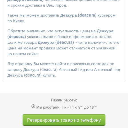
и срокам доставки в Ваш город.
Также мы можем доставить
Деакура (deacura)
курьером
по Киеву.
Обратите внимание, что актуальность цены на
Деакура
(deacura)
указана выше в блоке информации о товаре.
Если же товара
Деакура (deacura)
«нет в наличии», то его
цена на момент продажи может отличаться от указанной
на нашем сайте.
Эту страницу Вы можете найти в поисковых системах по
запросу
Деакура (deacura) Аптечный Гид
или
Аптечный Гид
Деакура (deacura) купить
.
Режим работы:
Мы работаем: Пн - Пт с 9°° до 18°°
Резервировать товар по телефону