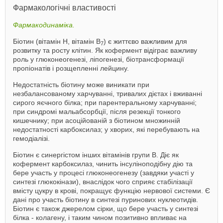
Фармакологічні властивості
Фармакодинаміка.
Біотин (вітамін Н, вітамін В
) є життєво важливим для
7
розвитку та росту клітин. Як кофермент відіграє важливу
роль у глюконеогенезі, ліпогенезі, біотрансформації
пропіонатів і розщепленні лейцину.
Недостатність біотину може виникати при
незбалансованому харчуванні, тривалих дієтах і вживанні
сирого яєчного білка; при парентеральному харчуванні;
при синдромі мальабсорбції, після резекції тонкого
кишечнику; при асоційованій з біотином множинній
недостатності карбоксилаз; у хворих, які перебувають на
гемодіалізі.
Біотин є синергістом інших вітамінів групи В. Діє як
кофермент карбоксилаз, чинить інсуліноподібну дію та
бере участь у процесі глюконеогенезу (завдяки участі у
синтезі глюкокінази), внаслідок чого сприяє стабілізації
вмісту цукру в крові, покращує функцію нервової системи. Є
дані про участь біотину в синтезі пуринових нуклеотидів.
Біотин є також джерелом сірки, що бере участь у синтезі
білка - колагену, і таким чином позитивно впливає на