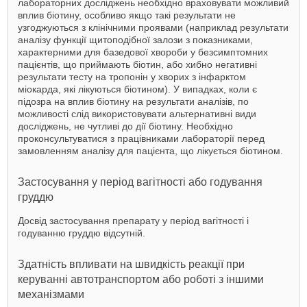
лабораторних досліджень необхідно враховувати можливий
вплив біотину, особливо якщо такі результати не
узгоджуються з клінічними проявами (наприклад результати
аналізу функції щитоподібної залози з показниками,
характерними для базедової хвороби у безсимптомних
пацієнтів, що приймають біотин, або хибно негативні
результати тесту на тропонін у хворих з інфарктом
міокарда, які лікуються біотином). У випадках, коли є
підозра на вплив біотину на результати аналізів, по
можливості слід використовувати альтернативні види
досліджень, не чутливі до дії біотину. Необхідно
проконсультуватися з працівниками лабораторії перед
замовленням аналізу для пацієнта, що лікується біотином.
Застосування у період вагітності або годування
груддю
Досвід застосування препарату у період вагітності і
годуванню груддю відсутній.
Здатність впливати на швидкість реакції при
керуванні автотранспортом або роботі з іншими
механізмами