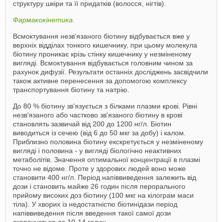
структуру шкіри та її придатків (волосся, нігтів).
Фармакокінетика.
Всмоктування незв'язаного біотину відбувається вже у
верхніх відділах тонкого кишечнику, при цьому молекула
біотину проникає крізь стінку кишечнику у незміненому
вигляді. Всмоктування відбувається головним чином за
рахунок дифузії. Результати останніх досліджень засвідчили
також активне перенесення за допомогою комплексу
транспортування біотину та натрію.
До 80 % біотину зв'язується з білками плазми крові. Рівні
незв'язаного або частково зв'язаного біотину в крові
становлять зазвичай від 200 до 1200 нг/л. Біотин
виводиться із сечею (від 6 до 50 мкг за добу) і калом.
Приблизно половина біотину екскретується у незміненому
вигляді і половина - у вигляді біологічно неактивних
метаболітів. Значення оптимальної концентрації в плазмі
точно не відоме. Проте у здорових людей воно може
становити 400 нг/л. Період напіввиведення залежить від
дози і становить майже 26 годин після перорального
прийому високих доз біотину (100 мкг на кілограм маси
тіла). У хворих із недостатністю біотинідази період
напіввиведення після введення такої самої дози
скорочується до 10-14 годин.