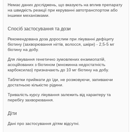
Немає даних досліджень, що вказують на вплив препарату
на швидкість реакції при керуванні автотранспортом або
іншими механізмами.
Спосіб застосування та дози
Рекомендована доза дорослим при лікуванні дефіциту
біотину (захворювання нігтів, волосся, шкіри) - 2,5-5 мг
біотину на добу.
Для лікування генетично зумовлених ензимопатій,
асоційованих з біотином (множинна недостатність
карбоксилаз) призначають до 10 мг біотину на добу.
Таблетки приймати до їди, не розжовуючи, запиваючи
достатньою кількістю рідини.
Тривалість курсу лікування залежить від характеру та
перебігу захворювання.
Діти
Дані про застосування дітям відсутні.