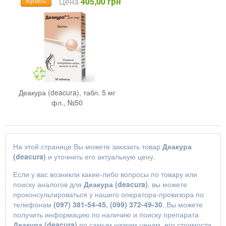
Цена
405,00 грн
Купить
Деакура (deacura), табл. 5 мг
фл., №50
На этой странице Вы можете заказать товар
Деакура
(deacura)
и уточнить его актуальную цену.
Если у вас возникли какие-либо вопросы по товару или
поиску аналогов для
Деакура (deacura)
, вы можете
проконсультироваться у нашего оператора-провизора по
телефонам
(097) 381-54-45, (099) 372-49-30
. Вы можете
получить информацию по наличию и поиску препарата
Деакура (deacura)
по самым низким ценам, его стоимости