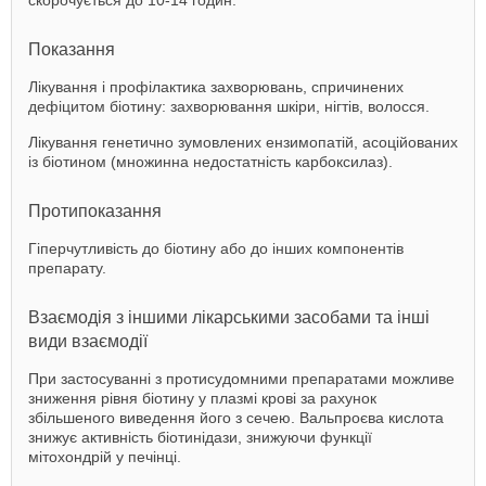
Показання
Лікування і профілактика захворювань, спричинених
дефіцитом біотину: захворювання шкіри, нігтів, волосся.
Лікування генетично зумовлених ензимопатій, асоційованих
із біотином (множинна недостатність карбоксилаз).
Протипоказання
Гіперчутливість до біотину або до інших компонентів
препарату.
Взаємодія з іншими лікарськими засобами та інші
види взаємодії
При застосуванні з протисудомними препаратами можливе
зниження рівня біотину у плазмі крові за рахунок
збільшеного виведення його з сечею. Вальпроєва кислота
знижує активність біотинідази, знижуючи функції
мітохондрій у печінці.