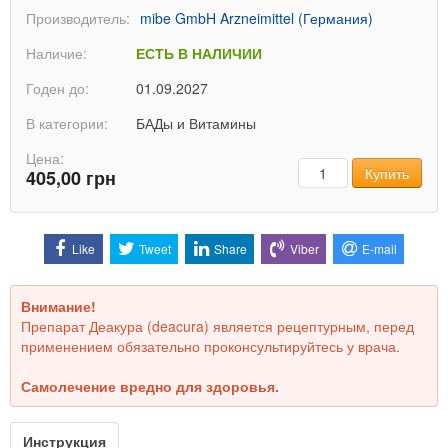
Производитель:
mibe GmbH Arzneimittel (Германия)
Наличие:
ЕСТЬ В НАЛИЧИИ
Годен до:
01.09.2027
В категории:
БАДы и Витамины
Цена:
Количество
Купить
405,00 грн
Like
Tweet
Share
Viber
E-mail
Внимание!
Препарат Деакура (deacura) является рецептурным, перед
применением обязательно проконсультируйтесь у врача.
Самолечение вредно для здоровья.
Инструкция