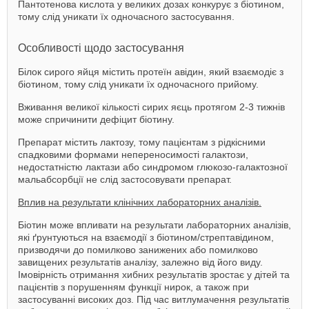
Пантотенова кислота у великих дозах конкурує з біотином,
тому слід уникати їх одночасного застосування.
Особливості щодо застосування
Білок сирого яйця містить протеїн авідин, який взаємодіє з
біотином, тому слід уникати їх одночасного прийому.
Вживання великої кількості сирих яєць протягом 2-3 тижнів
може спричинити дефіцит біотину.
Препарат містить лактозу, тому пацієнтам з рідкісними
спадковими формами непереносимості галактози,
недостатністю лактази або синдромом глюкозо-галактозної
мальабсорбції не слід застосовувати препарат.
Вплив на результати клінічних лабораторних аналізів.
Біотин може впливати на результати лабораторних аналізів,
які ґрунтуються на взаємодії з біотином/стрептавідином,
призводячи до помилково занижених або помилково
завищених результатів аналізу, залежно від його виду.
Імовірність отримання хибних результатів зростає у дітей та
пацієнтів з порушенням функції нирок, а також при
застосуванні високих доз. Під час витлумачення результатів