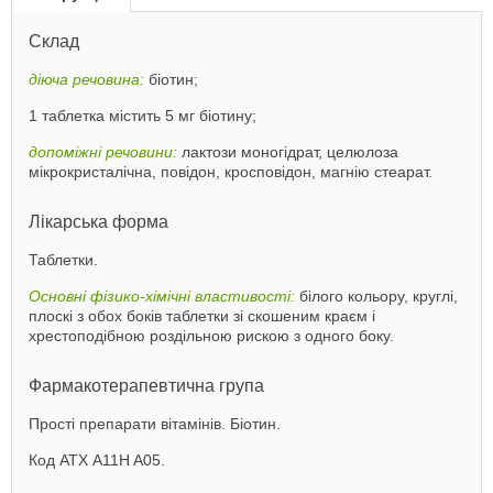
Склад
діюча речовина:
біотин;
1 таблетка містить 5 мг біотину;
допоміжні речовини:
лактози моногідрат, целюлоза
мікрокристалічна, повідон, кросповідон, магнію стеарат.
Лікарська форма
Таблетки.
Основні фізико-хімічні властивості:
білого кольору, круглі,
плоскі з обох боків таблетки зі скошеним краєм і
хрестоподібною роздільною рискою з одного боку.
Фармакотерапевтична група
Прості препарати вітамінів. Біотин.
Код АТХ A11H A05.