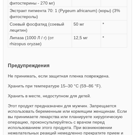
фитостерины - 270 мг)
Экстракт пигмента 70: 1 (Pygeum africanum) (коры) (3%
фитостеролы)
Соевый фосфатид (соевый
50 мг
*
лецитин)
Липаза (1000 Л / г) (от
12,5 мг
*
rhizopus oryzae)
Предупреждения
Не принимать, если защитная пленка повреждена.
Хранить при температуре 15–30 °С (59–86 °F).
Хранить в месте, недоступном для детей.
Этот продукт предназначен для мужчин. Запрещается
использовать беременным или кормящим женщинам. Если
вы принимаете лекарства или планируете хирургическую
операцию, проконсультируйтесь с врачом перед
использованием этого продукта. При возникновении
нежелательных реакций немедленно прекратите прием и