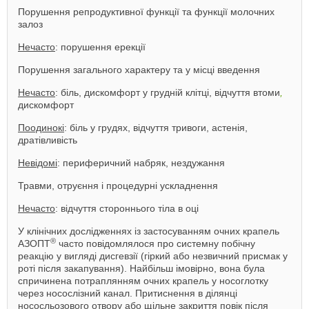
Порушення репродуктивної функції та функції молочних
залоз
Нечасто
: порушення ерекції
Порушення загального характеру та у місці введення
Нечасто
: біль, дискомфорт у грудній клітці, відчуття втоми
,
дискомфорт
Поодинокі
: біль у грудях, відчуття тривоги, астенія,
дратівливість
Невідомі
: периферичний набряк, нездужання
Травми, отруєння і процедурні ускладнення
Нечасто
: відчуття стороннього тіла в оці
У клінічних дослідженнях із застосуванням очних крапель
®
АЗОПТ
часто повідомлялося про системну побічну
реакцію у вигляді дисгевзії (гіркий або незвичний присмак у
роті після закапування). Найбільш імовірно, вона була
спричинена потраплянням очних крапель у носоглотку
через носослізний канал. Притиснення в ділянці
нососльозового отвору або щільне закриття повік після