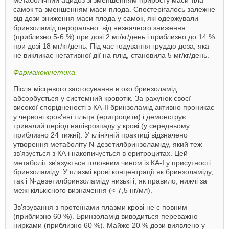
самок та зменшенням маси плода. Спостерігалось залежне
від дози зниження маси плода у самок, які одержували
бринзоламід перорально: від незначного зниження
(приблизно 5-6 %) при дозі 2 мг/кг/день і приблизно до 14 %
при дозі 18 мг/кг/день. Під час годування груддю доза, яка
не викликає негативної дії на плід, становила 5 мг/кг/день.
Фармакокінетика.
Після місцевого застосування в око бринзоламід
абсорбується у системний кровотік. За рахунок своєї
високої спорідненості з КА-ІІ бринзоламід активно проникає
у червоні кров'яні тільця (еритроцити) і демонструє
тривалий період напіврозпаду у крові (у середньому
приблизно 24 тижні). У клінічній практиці відзначено
утворення метаболіту N-дезетилбринзоламіду, який теж
зв'язується з КА і накопичується в еритроцитах. Цей
метаболіт зв'язується головним чином із КА-І у присутності
бринзоламіду. У плазмі крові концентрації як бринзоламіду,
так і N-дезетилбринзоламіду низькі і, як правило, нижчі за
межі кількісного визначення (< 7,5 нг/мл).
Зв'язування з протеїнами плазми крові не є повним
(приблизно 60 %). Бринзоламід виводиться переважно
нирками (приблизно 60 %). Майже 20 % дози виявлено у