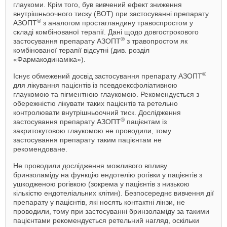
глаукоми. Крім того, був вивчений ефект зниження
внутрішньоочного тиску (ВОТ) при застосуванні препарату
®
АЗОПТ
з аналогом простагландину травоспростом у
складі комбінованої терапії. Дані щодо довгострокового
®
застосування препарату АЗОПТ
з травопростом як
комбінованої терапії відсутні (див. розділ
«Фармакодинаміка»).
®
Існує обмежений досвід застосування препарату АЗОПТ
для лікування пацієнтів із псевдоексфоліативною
глаукомою та пігментною глаукомою. Рекомендується з
обережністю лікувати таких пацієнтів та ретельно
контролювати внутрішньоочний тиск. Дослідження
®
застосування препарату АЗОПТ
пацієнтам із
закритокутовою глаукомою не проводили, тому
застосування препарату таким пацієнтам не
рекомендоване.
Не проводили дослідження можливого впливу
бринзоламіду на функцію ендотелію рогівки у пацієнтів з
ушкодженою рогівкою (зокрема у пацієнтів з низькою
кількістю ендотеліальних клітин). Безпосереднє вивчення дії
препарату у пацієнтів, які носять контактні лінзи, не
проводили, тому при застосуванні бринзоламіду за такими
пацієнтами рекомендується ретельний нагляд, оскільки