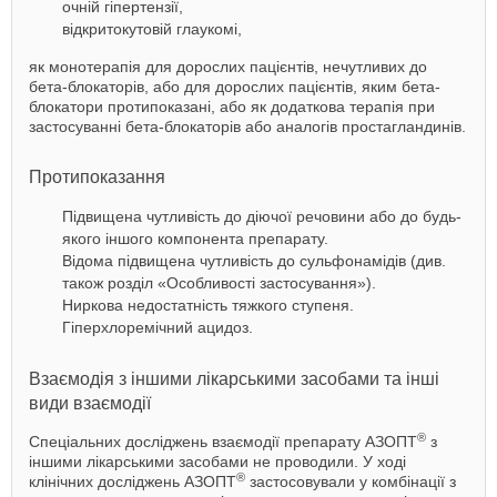
очній гіпертензії,
відкритокутовій глаукомі,
як монотерапія для дорослих пацієнтів, нечутливих до
бета-блокаторів, або для дорослих пацієнтів, яким бета-
блокатори протипоказані, або як додаткова терапія при
застосуванні бета-блокаторів або аналогів простагландинів.
Протипоказання
Підвищена чутливість до діючої речовини або до будь-
якого іншого компонента препарату.
Відома підвищена чутливість до сульфонамідів (див.
також розділ «Особливості застосування»).
Ниркова недостатність тяжкого ступеня.
Гіперхлоремічний ацидоз.
Взаємодія з іншими лікарськими засобами та інші
види взаємодії
®
Спеціальних досліджень взаємодії препарату АЗОПТ
з
іншими лікарськими засобами не проводили. У ході
®
клінічних досліджень АЗОПТ
застосовували у комбінації з