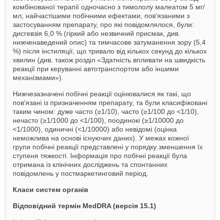
комбінованої терапії одночасно з тимололу малеатом 5 мг/
мл, найчастішими побічними ефектами, пов'язаними з
застосуванням препарату, про які повідомлялося, були:
дисгевзія 6,0 % (гіркий або незвичний присмак, див.
нижченаведений опис) та тимчасове затуманення зору (5,4
%) після інстиляції, що тривало від кількох секунд до кількох
хвилин (див. також розділ «Здатність впливати на швидкість
реакції при керуванні автотранспортом або іншими
механізмами»).
Нижчезазначені побічні реакції оцінювалися як такі, що
пов'язані із призначенням препарату, та були класифіковані
таким чином: дуже часто (≥1/10), часто (≥1/100 до <1/10),
нечасто (≥1/1000 до <1/100), поодинокі (≥1/10000 до
<1/1000), одиничні (<1/10000) або невідомі (оцінка
неможлива на основі існуючих даних). У межах кожної
групи побічні реакції представлені у порядку зменшення їх
ступеня тяжкості. Інформація про побічні реакції була
отримана із клінічних досліджень та спонтанних
повідомлень у постмаркетинговий період.
Класи систем органів
Відповідний термін MedDRA (версія 15.1)