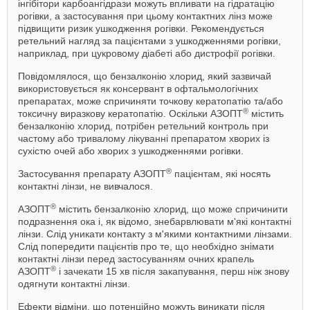
інгібітори карбоангідрази можуть впливати на гідратацію
рогівки, а застосування при цьому контактних лінз може
підвищити ризик ушкодження рогівки. Рекомендується
ретельний нагляд за пацієнтами з ушкодженнями рогівки,
наприклад, при цукровому діабеті або дистрофії рогівки.
Повідомлялося, що бензалконію хлорид, який зазвичай
використовується як консервант в офтальмологічних
препаратах, може спричиняти точкову кератопатію та/або
®
токсичну виразкову кератопатію. Оскільки АЗОПТ
містить
бензалконію хлорид, потрібен ретельний контроль при
частому або тривалому лікуванні препаратом хворих із
сухістю очей або хворих з ушкодженнями рогівки.
®
Застосування препарату АЗОПТ
пацієнтам, які носять
контактні лінзи, не вивчалося.
®
АЗОПТ
містить бензалконію хлорид, що може спричинити
подразнення ока і, як відомо, знебарвлювати м'які контактні
лінзи. Слід уникати контакту з м'якими контактними лінзами.
Слід попередити пацієнтів про те, що необхідно знімати
контактні лінзи перед застосуванням очних крапель
®
АЗОПТ
і зачекати 15 хв після закапування, перш ніж знову
одягнути контактні лінзи.
Ефекти відміни, що потенційно можуть виникати після