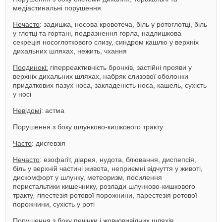
медіастинальні порушення
Нечасто
: задишка, носова кровотеча, біль у ротоглотці, біль
у глотці та гортані, подразнення горла, надлишкова
секреція носоглоткового слизу, синдром кашлю у верхніх
дихальних шляхах, нежить, чхання
Поодинокі:
гіперреактивність бронхів, застійні прояви у
верхніх дихальних шляхах, набряк слизової оболонки
придаткових пазух носа, закладеність носа, кашель, сухість
у носі
Невідомі
: астма
Порушення з боку шлунково-кишкового тракту
Часто
: дисгевзія
Нечасто
: езофагіт, діарея, нудота, блювання, диспепсія,
біль у верхній частині живота, неприємні відчуття у животі,
дискомфорт у шлунку, метеоризм
,
посилення
перистальтики кишечнику, розлади шлунково-кишкового
тракту
,
гіпестезія ротової порожнини, парестезія ротової
порожнини, сухість у роті
Порушення з боку печінки і жовчовивідних шляхів