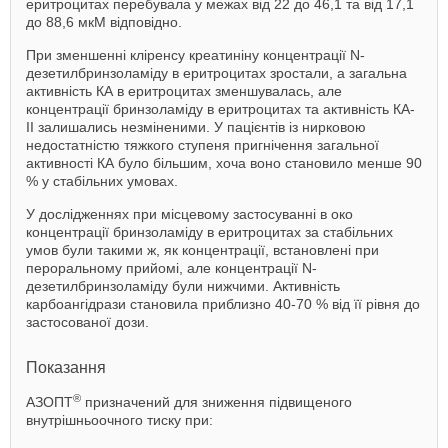
еритроцитах перебувала у межах від 22 до 46,1 та від 17,1
до 88,6 мкМ відповідно.
При зменшенні кліренсу креатиніну концентрації N-
дезетилбринзоламіду в еритроцитах зростали, а загальна
активність КА в еритроцитах зменшувалась, але
концентрації бринзоламіду в еритроцитах та активність КА-
II залишались незміненими. У пацієнтів із нирковою
недостатністю тяжкого ступеня пригнічення загальної
активності КА було більшим, хоча воно становило менше 90
% у стабільних умовах.
У дослідженнях при місцевому застосуванні в око
концентрації бринзоламіду в еритроцитах за стабільних
умов були такими ж, як концентрації, встановлені при
пероральному прийомі, але концентрації N-
дезетилбринзоламіду були нижчими. Активність
карбоангідрази становила приблизно 40-70 % від її рівня до
застосованої дози.
Показання
®
АЗОПТ
призначений для зниження підвищеного
внутрішньоочного тиску при: