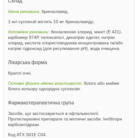
Склад
діюча речовина:
бринзоламід;
1 мл суспензії містить 10 мг бринзоламіду;
допоміжні речовини:
бензалконію хлорид, маніт (E 421),
карбомер 974Р, тилоксапол, динатрію едетат, натрію
хлорид, кислота хлористоводнева концентрована та/або
натрію гідроксид (для регулювання рН), вода очищена.
Лікарська форма
Краплі очні.
Основні фізико-хімічні властивості:
білого або майже
білого кольору однорідна суспензія.
Фармакотерапевтична група
Засоби, що застосовуються в офтальмології.
Протиглаукомні препарати та міотичні засоби. Інгібітори
карбоангідрази.
Код АТХ S01E C04.