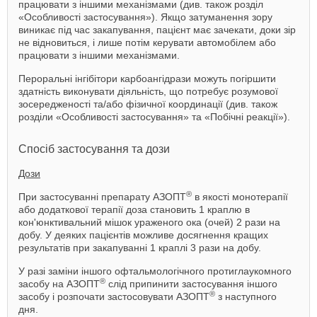
працювати з іншими механізмами (див. також розділ
«Особливості застосування»). Якщо затуманення зору
виникає під час закапування, пацієнт має зачекати, доки зір
не відновиться, і лише потім керувати автомобілем або
працювати з іншими механізмами.
Пероральні інгібітори карбоангідрази можуть погіршити
здатність виконувати діяльність, що потребує розумової
зосередженості та/або фізичної координації (див. також
розділи «Особливості застосування» та «Побічні реакції»).
Спосіб застосування та дози
Дози
®
При застосуванні препарату АЗОПТ
в якості монотерапії
або додаткової терапії доза становить 1 краплю в
кон'юнктивальний мішок ураженого ока (очей) 2 рази на
добу. У деяких пацієнтів можливе досягнення кращих
результатів при закапуванні 1 краплі 3 рази на добу.
У разі заміни іншого офтальмологічного протиглаукомного
®
засобу на АЗОПТ
слід припинити застосування іншого
®
засобу і розпочати застосовувати АЗОПТ
з наступного
дня.