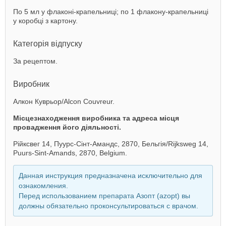
По 5 мл у флаконі-крапельниці; по 1 флакону-крапельниці
у коробці з картону.
Категорія відпуску
За рецептом.
Виробник
Алкон Куврьор/Alcon Couvreur.
Місцезнаходження виробника та адреса місця
провадження його діяльності.
Рійксвег 14, Пуурс-Сінт-Амандс, 2870, Бельгія/Rijksweg 14,
Puurs-Sint-Amands, 2870, Belgium.
Данная инструкция предназначена исключительно для
ознакомления.
Перед использованием препарата Азопт (azopt) вы
должны обязательно проконсультироваться с врачом.