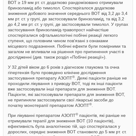
ВОТ ≥ 19 мм рт. ст. додатково рандомізовано отримували
бринзоламід або тимолол. Спостерігалося додаткове
зниження добового значення середнього ВОТ від 3,2 до 3,4
мм рт. ст. у групі, де застосовували бринзоламід, та від 3,2
до 4,2 мм рт. ст. у групі, де застосовували тимолол. У групах
застосування бринзоламід-травопрост найчастіше
спостерігалися офтальмологічні побічні реакції легкого
ступеня, що головним чином пов'язані з ознаками
місцевого подразнення. Побічні ефекти були помірними та
загалом не впливали на рішення про припинення участі в
дослідженні (див. також розділ «Побічні реакції»).
У 32 дітей віком до 6 років з діагнозом глаукома та очна
гіпертензія було проведено клінічне дослідження
®
застосування препарату АЗОПТ
. Деякі пацієнти раніше не
проходили лікування з приводу ВОТ, тоді як інші пацієнти
вже застосовували інші препарати для зниження ВОТ.
Пацієнти, які застосовували препарати для зниження ВОТ,
не припиняли застосовувати свої лікарські засоби до
®
початку монотерапії препаратом АЗОПТ
.
®
При лікуванні препаратом АЗОПТ
пацієнтів, які раніше не
отримували терапії для зниження ВОТ (10 пацієнтів),
ефективність була аналогічною тій, що спостерігалася у
дорослих, середнє зниження ВОТ становило до 5 мм рт. ст.