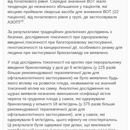
від початкового рівня. Середнє значення ВОТ мало
тенденцію до незначного збільшення у пацієнтів, які
місцево приймали лікарські засоби для зниження ВОТ (22
пацієнти), від початкового рівня у групі, де застосовували
®
АЗОПТ
.
За результатами традиційних доклінічних досліджень з
безпеки, дослідження токсичності при одноразовому
введенні,токсичності при багаторазовому застосуванні,
генотоксичності та канцерогенної дії, особливого ризику для
людини при застосуванні бринзоламіду не виявлено.
У ході досліджень токсичності на кролях при пероральному
введенні бринзоламіду у дозі до 6 мг/кг/день (у 125 разів
більше рекомендованої терапевтичної дози для
офтальмологічного застосування) не було виявлено будь-
якого впливу на розвиток плода, незважаючи на значний
токсичний вплив на самку. Аналогічні дослідження на
щурах виявили незначне зменшення осифікації кісток
черепа та груднини плода у самок, які одержували
бринзоламід у кількості 18 мг/кг/день (у 375 разів більше
рекомендованої терапевтичної дози для
офтальмологічного застосування), але у самок, які
одержували 6 мг/кг/день, цього ефекту не спостерігалось.
Ці результати були одержані при дозах, що викликали
метаболічний ацидоз зі зменшенням приросту маси тіла