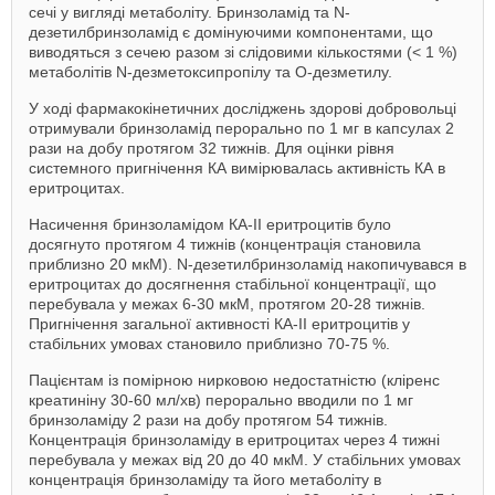
сечі у вигляді метаболіту. Бринзоламід та N-
дезетилбринзоламід є домінуючими компонентами, що
виводяться з сечею разом зі слідовими кількостями (< 1 %)
метаболітів N-дезметоксипропілу та О-дезметилу.
У ході фармакокінетичних досліджень здорові добровольці
отримували бринзоламід перорально по 1 мг в капсулах 2
рази на добу протягом 32 тижнів. Для оцінки рівня
системного пригнічення КА вимірювалась активність КА в
еритроцитах.
Насичення бринзоламідом КА-ІІ еритроцитів було
досягнуто протягом 4 тижнів (концентрація становила
приблизно 20 мкМ). N-дезетилбринзоламід накопичувався в
еритроцитах до досягнення стабільної концентрації, що
перебувала у межах 6-30 мкМ, протягом 20-28 тижнів.
Пригнічення загальної активності КА-ІІ еритроцитів у
стабільних умовах становило приблизно 70-75 %.
Пацієнтам із помірною нирковою недостатністю (кліренс
креатиніну 30-60 мл/хв) перорально вводили по 1 мг
бринзоламіду 2 рази на добу протягом 54 тижнів.
Концентрація бринзоламіду в еритроцитах через 4 тижні
перебувала у межах від 20 до 40 мкМ. У стабільних умовах
концентрація бринзоламіду та його метаболіту в