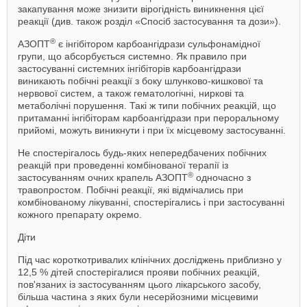
закапування може знизити вірогідність виникнення цієї
реакції (див. також розділ «Спосіб застосування та дози»).
®
АЗОПТ
є інгібітором карбоангідрази сульфонамідної
групи, що абсорбується системно. Як правило при
застосуванні системних інгібіторів карбоангідрази
виникають побічні реакції з боку шлунково-кишкової та
нервової систем, а також гематологічні, ниркові та
метаболічні порушення. Такі ж типи побічних реакцій, що
притаманні інгібіторам карбоангідрази при пероральному
прийомі, можуть виникнути і при їх місцевому застосуванні.
Не спостерігалось будь-яких непередбачених побічних
реакцій при проведенні комбінованої терапії із
®
застосуванням очних крапель АЗОПТ
одночасно з
травопростом. Побічні реакції, які відмічались при
комбінованому лікуванні, спостерігались і при застосуванні
кожного препарату окремо.
Діти
Під час короткотривалих клінічних досліджень приблизно у
12,5 % дітей спостерігалися прояви побічних реакцій,
пов'язаних із застосуванням цього лікарського засобу,
більша частина з яких були несерйозними місцевими