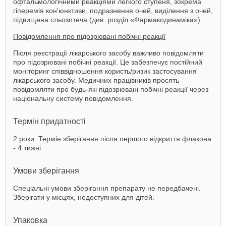
офтальмологічними реакціями легкого ступеня, зокрема
гіперемія кон'юнктиви, подразнення очей, виділення з очей,
підвищена сльозотеча (див. розділ «Фармакодинаміка»).
Повідомлення про підозрювані побічні реакції
Після реєстрації лікарського засобу важливо повідомляти
про підозрювані побічні реакції. Це забезпечує постійний
моніторинг співвідношення користь/ризик застосування
лікарського засобу. Медичних працівників просять
повідомляти про будь-які підозрювані побічні реакції через
національну систему повідомлення.
Термін придатності
2 роки. Термін зберігання після першого відкриття флакона
- 4 тижні.
Умови зберігання
Спеціальні умови зберігання препарату не передбачені.
Зберігати у місцях, недоступних для дітей.
Упаковка