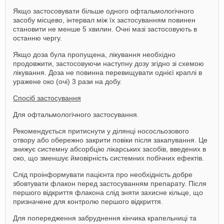
Якщо застосовувати більше одного офтальмологічного
засобу місцево, інтервал між їх застосуванням повинен
становити не менше 5 хвилин. Очні мазі застосовують в
останню чергу.
Якщо доза була пропущена, лікування необхідно
продовжити, застосовуючи наступну дозу згідно зі схемою
лікування. Доза не повинна перевищувати однієї краплі в
уражене око (очі) 3 рази на добу.
Спосіб застосування
Для офтальмологічного застосування.
Рекомендується притиснути у ділянці нососльозового
отвору або обережно закрити повіки після закапування. Це
знижує системну абсорбцію лікарських засобів, введених в
око, що зменшує ймовірність системних побічних ефектів.
Слід проінформувати пацієнта про необхідність добре
збовтувати флакон перед застосуванням препарату. Після
першого відкриття флакона слід зняти захисне кільце, що
призначене для контролю першого відкриття.
Для попередження забруднення кінчика крапельниці та