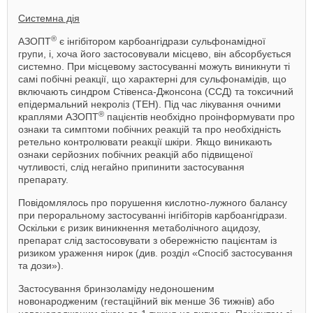
Системна дія
®
АЗОПТ
є інгібітором карбоангідрази сульфонамідної
групи, і, хоча його застосовували місцево, він абсорбується
системно. При місцевому застосуванні можуть виникнути ті
самі побічні реакції, що характерні для сульфонамідів, що
включають синдром Стівенса-Джонсона (ССД) та токсичний
епідермальний некроліз (ТЕН). Під час лікування очними
®
краплями АЗОПТ
пацієнтів необхідно проінформувати про
ознаки та симптоми побічних реакцій та про необхідність
ретельно контролювати реакції шкіри. Якщо виникають
ознаки серйозних побічних реакцій або підвищеної
чутливості, слід негайно припинити застосування
препарату.
Повідомлялось про порушення кислотно-лужного балансу
при пероральному застосуванні інгібіторів карбоангідрази.
Оскільки є ризик виникнення метаболічного ацидозу,
препарат слід застосовувати з обережністю пацієнтам із
ризиком ураження нирок (див. розділ «Спосіб застосування
та дози»).
Застосування бринзоламіду недоношеним
новонародженим (гестаційний вік менше 36 тижнів) або