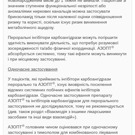
новонародженим віком до 1 тижня не вивчали. Пацієнтам зі
значним ступенем функціональної незрілості або
аномаліями ниркових канальців можна застосувати
бринзоламід тільки після належної оцінки співвідношення
ризику та користі, оскільки існує ризик виникнення
метаболічного ацидозу.
Пероральні інгібітори карбоангідрази можуть погіршити
здатність виконувати діяльність, що потребує розумової
®
зосередженості та/або фізичної координації. АЗОПТ
абсорбується системно, тому такі ефекти можуть виникнути
і при місцевому застосуванні.
Одночасне застосування
У пацієнтів, які приймають інгібітори карбоангідрази
®
перорально та АЗОПТ
, існує імовірність посилення
відомих системних побічних ефектів інгібіторів
карбоангідрази. Одночасне застосування препарату
®
АЗОПТ
та інгібіторів карбоангідрази для перорального
застосування не досліджувалося, тому не рекомендується
(див. також розділ «Взаємодія з іншими лікарськими
засобами та інші види взаємодій»).
®
АЗОПТ
головним чином оцінювався при одночасному
застосуванні з тимололом для комбінованого лікування