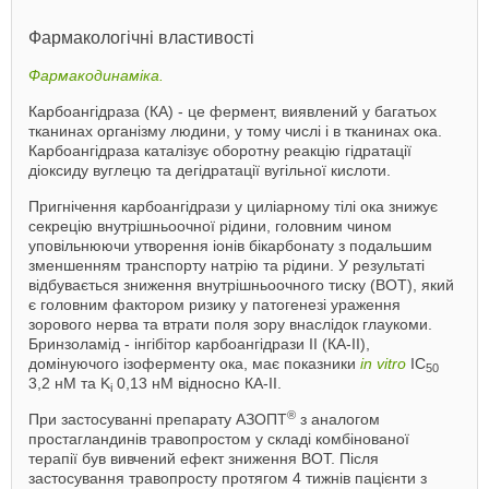
Фармакологічні властивості
Фармакодинаміка.
Карбоангідраза (КА) - це фермент, виявлений у багатьох
тканинах організму людини, у тому числі і в тканинах ока.
Карбоангідраза каталізує оборотну реакцію гідратації
діоксиду вуглецю та дегідратації вугільної кислоти.
Пригнічення карбоангідрази у циліарному тілі ока знижує
секрецію внутрішньоочної рідини, головним чином
уповільнюючи утворення іонів бікарбонату з подальшим
зменшенням транспорту натрію та рідини. У результаті
відбувається зниження внутрішньоочного тиску (ВОТ), який
є головним фактором ризику у патогенезі ураження
зорового нерва та втрати поля зору внаслідок глаукоми.
Бринзоламід - інгібітор карбоангідрази ІІ (КА-ІІ),
домінуючого ізоферменту ока, має показники
in vitro
IC
50
3,2 нМ та K
0,13 нМ відносно КА-II.
i
®
При застосуванні препарату АЗОПТ
з аналогом
простагландинів травопростом у складі комбінованої
терапії був вивчений ефект зниження ВОТ. Після
застосування травопросту протягом 4 тижнів пацієнти з