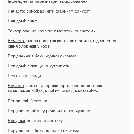
Інфекційні та паразитарні захворювання
Нечасто:
ринофарингіт
,
фарингіт, синусит
Невідомі
: риніт
Захворювання крові та лімфатичної системи
Нечасто:
зменшення кількості еритроцитів, підвищення
рівня хлоридів у крові
Порушення з боку імунної системи
Невідомі
: підвищена чутливість
Психічні розлади
Нечасто
: апатія, депресія, пригнічення настрою,
зменшення лібідо, нічні кошмари, нервозність
Поодинокі:
безсоння
Порушення обміну речовин та харчування
Невідомі
: зниження апетиту
Порушення з боку нервової системи