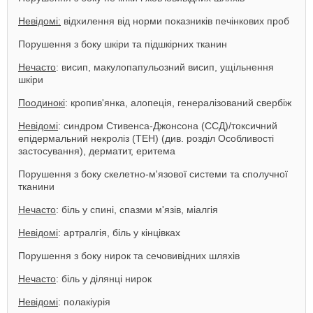
Невідомі:
відхилення від норми показників печінкових проб
Порушення з боку шкіри та підшкірних тканин
Нечасто
: висип, макулопапульозний висип, ущільнення
шкіри
Поодинокі
: кропив'янка, алопеція, генералізований свербіж
Невідомі
: синдром Стивенса-Джонсона (ССД)/токсичний
епідермальний некроліз (ТЕН) (див. розділ Особливості
застосування), дерматит, еритема
Порушення з боку скелетно-м'язової системи та сполучної
тканини
Нечасто
: біль у спині, спазми м'язів, міалгія
Невідомі
: артралгія, біль у кінцівках
Порушення з боку нирок та сечовивідних шляхів
Нечасто
: біль у ділянці нирок
Невідомі
: полакіурія