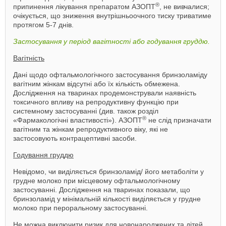
®
припинення лікування препаратом АЗОПТ
, не вивчалися;
очікується, що зниження внутрішньоочного тиску триватиме
протягом 5-7 днів.
Застосування у період вагітності або годування груддю.
Вагітність
Дані щодо офтальмологічного застосування бринзоламіду
вагітним жінкам відсутні або їх кількість обмежена.
Дослідження на тваринах продемонстрували наявність
токсичного впливу на репродуктивну функцію при
системному застосуванні (див. також розділ
®
«Фармакологічні властивості»). АЗОПТ
не слід призначати
вагітним та жінкам репродуктивного віку, які не
застосовують контрацептивні засоби.
Годування груддю
Невідомо, чи виділяється бринзоламід/ його метаболіти у
грудне молоко при місцевому офтальмологічному
застосуванні. Дослідження на тваринах показали, що
бринзоламід у мінімальній кількості виділяється у грудне
молоко при пероральному застосуванні.
Не можна виключити ризик для новонароджених та дітей