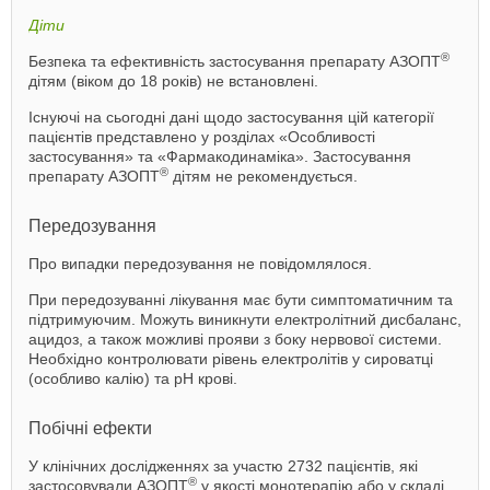
Діти
®
Безпека та ефективність застосування препарату АЗОПТ
дітям (віком до 18 років) не встановлені.
Існуючі на сьогодні дані щодо застосування цій категорії
пацієнтів представлено у розділах «Особливості
застосування» та «Фармакодинаміка». Застосування
®
препарату АЗОПТ
дітям не рекомендується.
Передозування
Про випадки передозування не повідомлялося.
При передозуванні лікування має бути симптоматичним та
підтримуючим. Можуть виникнути електролітний дисбаланс,
ацидоз, а також можливі прояви з боку нервової системи.
Необхідно контролювати рівень електролітів у сироватці
(особливо калію) та рН крові.
Побічні ефекти
У клінічних дослідженнях за участю 2732 пацієнтів, які
®
застосовували АЗОПТ
у якості монотерапію або у складі