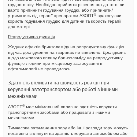
грудного віку. Необхідно прийняти рішення що до того, чи
варто припинити годування груддю, або припинити/
®
утриматись від терапії препаратом АЗОПТ
враховуючи
користь годування груддю для дитини та користь терапії
для матері.
Репродуктивна функція
Жодних ефектів бринзоламіду на репродуктивну функцію
під час дослідження на тваринах не виявлено. Досліджень
щодо можливого впливу бринзоламіду на репродуктивну
функцію людини при місцевому застосуванні в
офтальмології не проводилось.
Здатність впливати на швидкість реакції при
керуванні автотранспортом або роботі з іншими
механізмами
®
АЗОПТ
має мінімальний вплив на здатність керувати
транспортними засобами або працювати з іншими
механізмами.
Тимчасове затуманення зору або інші розлади зору можуть
негативно вплинути на здатність керувати автомобілем або