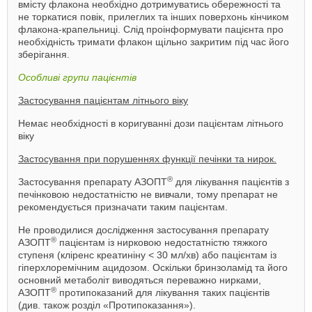
вмісту флакона необхідно дотримуватись обережності та
не торкатися повік, прилеглих та інших поверхонь кінчиком
флакона-крапельниці. Слід проінформувати пацієнта про
необхідність тримати флакон щільно закритим під час його
зберігання.
Особливі групи пацієнтів
Застосування пацієнтам літнього віку
Немає необхідності в коригуванні дози пацієнтам літнього
віку
Застосування при порушеннях функції печінки та нирок.
®
Застосування препарату АЗОПТ
для лікування пацієнтів з
печінковою недостатністю не вивчали, тому препарат не
рекомендується призначати таким пацієнтам.
Не проводилися дослідження застосування препарату
®
АЗОПТ
пацієнтам із нирковою недостатністю тяжкого
ступеня (кліренс креатиніну < 30 мл/хв) або пацієнтам із
гіперхлоремічним ацидозом. Оскільки бринзоламід та його
основний метаболіт виводяться переважно нирками,
®
АЗОПТ
протипоказаний для лікування таких пацієнтів
(див. також розділ «Протипоказання»).