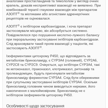
аналогами простагландинів та тимололом у вигляді очних
крапель, доказів несприятливої взаємодії не виявлено. При
комбінованій терапії глаукоми взаємодія між препаратом
®
АЗОПТ
та міотиками або агоністами адренергічних
рецепторів не оцінювалася.
®
АЗОПТ
є інгібітором карбоангідрази, і хоча препарат
застосовували місцево, він абсорбується системно.
Повідомлялося про порушення кислотно-лужного балансу
при пероральному застосуванні інгібіторів карбоангідрази.
Слід враховувати такий прояв взаємодії у пацієнтів, які
®
застосовують АЗОПТ
.
Ізоферментами цитохрому Р450, що відповідають за
метаболізм бринзоламіду, є CYP3A4 (головний), CYP2A6,
CYP2С8 та CYP2С9. Очікується, що інгібітори CYP3A4, такі
як кетоконазол, ітраконазол, клотримазол, ритонавір та
тролеандоміцин, будуть пригнічувати метаболізм
бринзоламіду ферментом CYP3A4. Слід бути обережними
при супутньому застосуванні інгібіторів CYP3A4. Оскільки
бринзоламід головним чином виводиться нирками, його
накопичення є малоймовірним. Бринзоламід не є
інгібітором ізоферментів цитохрому Р450.
Особливості щодо застосування