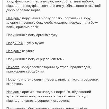
зору, фотопсія, гіпестезія ока, періорбітальний набряк,
підвищення внутрішньоочного тиску, збільшення екскавації
диску зорового нерва
Невідомі
: порушення з боку рогівки, порушення зору,
алергічні прояви з боку очей, мадароз, порушення з боку
повік, еритема повік
Порушення з боку органів слуху
Поодинокі
: шум у вухах
Невідомі:
вертиго
Порушення з боку серцевої системи
Нечасто
: кардіореспіраторний дистрес, брадикардія,
прискорене серцебиття
Поодинокі
: стенокардія, нерегулярність частоти серцевих
скорочень
Невідомі
: аритмія, тахікардія, гіпертонія, підвищений
артеріальний тиск, зниження артеріального тиску,
підвищена частота серцевих скорочень
Порушення з боку системи дихання, торакальні та