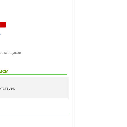
ы
поставщиков
+МСМ
тствует.