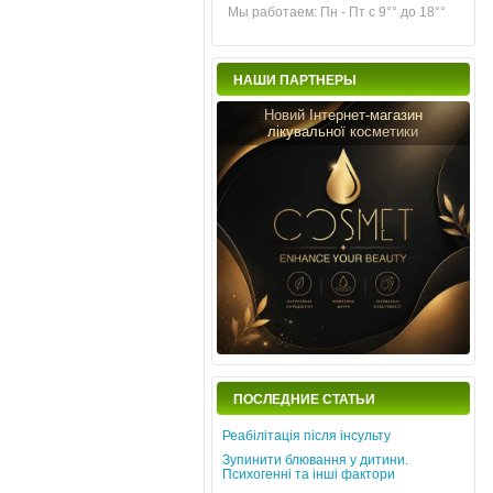
Мы работаем: Пн - Пт с 9°° до 18°°
НАШИ ПАРТНЕРЫ
Новий Інтернет-магазин
лікувальної косметики
ПОСЛЕДНИЕ СТАТЬИ
Реабілітація після інсульту
Зупинити блювання у дитини.
Психогенні та інші фактори