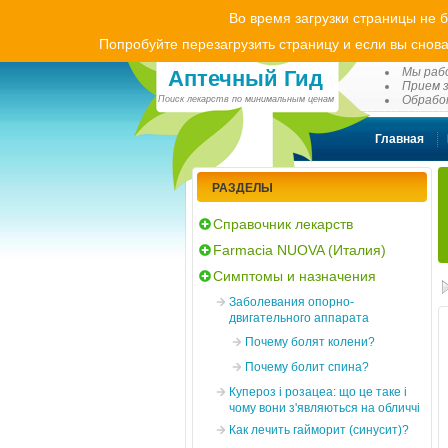
Во время загрузки страницы не 
Попробуйте перезагрузить страницу и если вы снова
(0
Мы рабо
Аптечный Гид
Прием з
Обработ
Поиск лекарств по минимальным ценам
Главная
РАЗДЕЛЫ
Справочник лекарств
Farmacia NUOVA (Италия)
Симптомы и назначения
Заболевания опорно-
двигательного аппарата
Почему болят колени?
Почему болит спина?
Купероз і розацеа: що це таке і
чому вони з'являються на обличчі
Как лечить гайморит (синусит)?