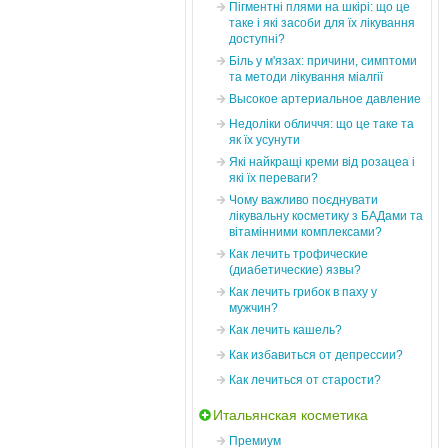
Пігментні плями на шкірі: що це
таке і які засоби для їх лікування
доступні?
Біль у м'язах: причини, симптоми
та методи лікування міалгії
Высокое артериальное давление
Недоліки обличчя: що це таке та
як їх усунути
Які найкращі креми від розацеа і
які їх переваги?
Чому важливо поєднувати
лікувальну косметику з БАДами та
вітамінними комплексами?
Как лечить трофические
(диабетические) язвы?
Как лечить грибок в паху у
мужчин?
Как лечить кашель?
Как избавиться от депрессии?
Как лечиться от старости?
Итальянская косметика
Премиум