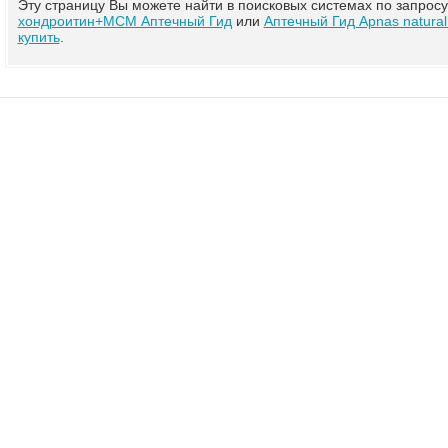
Эту страницу Вы можете найти в поисковых системах по запрос
хондроитин+МСМ Аптечный Гид
или
Аптечный Гид Apnas natur
купить
.