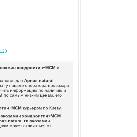
№120
юкозамин хондроитин+МСМ
и
аналогов для
Apnas natural
ься у нашего оператора-провизора
учить информацию по наличию и
М
по самым низким ценам, его
оитин+МСМ
курьером по Киеву.
глюкозамин хондроитин+МСМ
nas natural глюкозамин
дажи может отличаться от