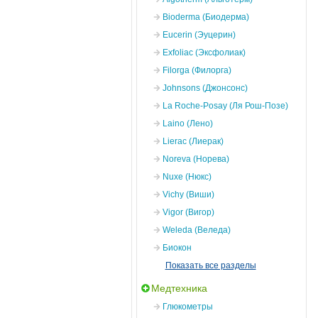
Bioderma (Биодерма)
Eucerin (Эуцерин)
Exfoliac (Эксфолиак)
Filorga (Филорга)
Johnsons (Джонсонс)
La Roche-Posay (Ля Рош-Позе)
Laino (Лено)
Lierac (Лиерак)
Noreva (Норева)
Nuxe (Нюкс)
Vichy (Виши)
Vigor (Вигор)
Weleda (Веледа)
Биокон
Показать все разделы
Медтехника
Глюкометры