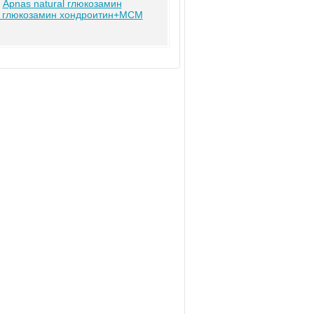
у
Apnas natural глюкозамин
al глюкозамин хондроитин+МСМ