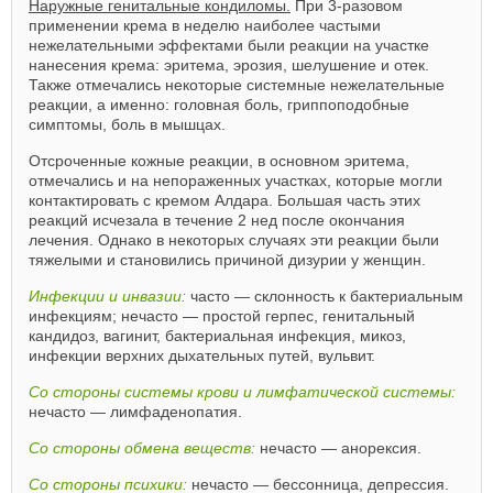
Наружные генитальные кондиломы.
При 3-разовом
применении крема в неделю наиболее частыми
нежелательными эффектами были реакции на участке
нанесения крема: эритема, эрозия, шелушение и отек.
Также отмечались некоторые системные нежелательные
реакции, а именно: головная боль, гриппоподобные
симптомы, боль в мышцах.
Отсроченные кожные реакции, в основном эритема,
отмечались и на непораженных участках, которые могли
контактировать с кремом Алдара. Большая часть этих
реакций исчезала в течение 2 нед после окончания
лечения. Однако в некоторых случаях эти реакции были
тяжелыми и становились причиной дизурии у женщин.
Инфекции и инвазии:
часто — склонность к бактериальным
инфекциям; нечасто — простой герпес, генитальный
кандидоз, вагинит, бактериальная инфекция, микоз,
инфекции верхних дыхательных путей, вульвит.
Со стороны системы крови и лимфатической системы:
нечасто — лимфаденопатия.
Со стороны обмена веществ:
нечасто — анорексия.
Со стороны психики:
нечасто — бессонница, депрессия.