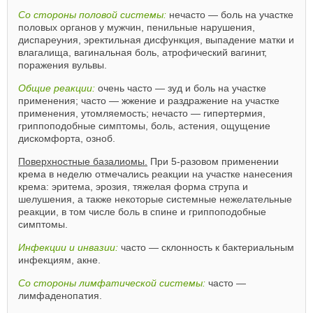
Со стороны половой системы:
нечасто — боль на участке
половых органов у мужчин, пенильные нарушения,
диспареуния, эректильная дисфункция, выпадение матки и
влагалища, вагинальная боль, атрофический вагинит,
поражения вульвы.
Общие реакции:
очень часто — зуд и боль на участке
применения; часто — жжение и раздражение на участке
применения, утомляемость; нечасто — гипертермия,
гриппоподобные симптомы, боль, астения, ощущение
дискомфорта, озноб.
Поверхностные базалиомы.
При 5-разовом применении
крема в неделю отмечались реакции на участке нанесения
крема: эритема, эрозия, тяжелая форма струпа и
шелушения, а также некоторые системные нежелательные
реакции, в том числе боль в спине и гриппоподобные
симптомы.
Инфекции и инвазии:
часто — склонность к бактериальным
инфекциям, акне.
Со стороны лимфатической системы:
часто —
лимфаденопатия.