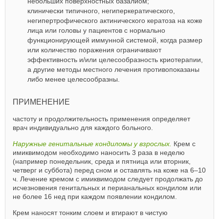
небольших поверхностных базалиом;
клинически типичного, негиперкератического,
негипертрофического актинического кератоза на коже
лица или головы у пациентов с нормально
функционирующей иммунной системой, когда размер
или количество поражения ограничивают
эффективность и/или целесообразность криотерапии,
а другие методы местного лечения противопоказаны
либо менее целесообразны.
ПРИМЕНЕНИЕ
частоту и продолжительность применения определяет
врач индивидуально для каждого больного.
Наружные генитальные кондиломы у взрослых.
Крем с
имиквимодом необходимо наносить 3 раза в неделю
(например понедельник, среда и пятница или вторник,
четверг и суббота) перед сном и оставлять на коже на 6–10
ч. Лечение кремом с имиквимодом следует продолжать до
исчезновения генитальных и перианальных кондилом или
не более 16 нед при каждом появлении кондилом.
Крем наносят тонким слоем и втирают в чистую