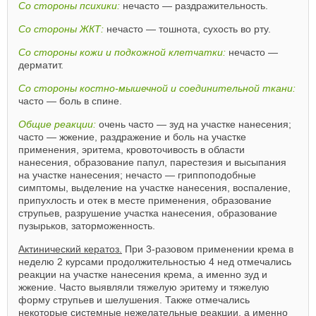
Со стороны психики:
нечасто — раздражительность.
Со стороны ЖКТ:
нечасто — тошнота, сухость во рту.
Со стороны кожи и подкожной клетчатки:
нечасто —
дерматит.
Со стороны костно-мышечной и соединительной ткани:
часто — боль в спине.
Общие реакции:
очень часто — зуд на участке нанесения;
часто — жжение, раздражение и боль на участке
применения, эритема, кровоточивость в области
нанесения, образование папул, парестезия и высыпания
на участке нанесения; нечасто — гриппоподобные
симптомы, выделение на участке нанесения, воспаление,
припухлость и отек в месте применения, образование
струпьев, разрушение участка нанесения, образование
пузырьков, заторможенность.
Актинический кератоз.
При 3-разовом применении крема в
неделю 2 курсами продолжительностью 4 нед отмечались
реакции на участке нанесения крема, а именно зуд и
жжение. Часто выявляли тяжелую эритему и тяжелую
форму струпьев и шелушения. Также отмечались
некоторые системные нежелательные реакции, а именно