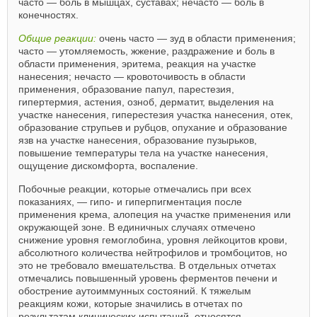
часто — боль в мышцах, суставах; нечасто — боль в
конечностях.
Общие реакции:
очень часто — зуд в области применения;
часто — утомляемость, жжение, раздражение и боль в
области применения, эритема, реакция на участке
нанесения; нечасто — кровоточивость в области
применения, образование папул, парестезия,
гипертермия, астения, озноб, дерматит, выделения на
участке нанесения, гиперестезия участка нанесения, отек,
образование струпьев и рубцов, опухание и образование
язв на участке нанесения, образование пузырьков,
повышение температуры тела на участке нанесения,
ощущение дискомфорта, воспаление.
Побочные реакции, которые отмечались при всех
показаниях, — гипо- и гиперпигментация после
применения крема, алопеция на участке применения или
окружающей зоне. В единичных случаях отмечено
снижение уровня гемоглобина, уровня лейкоцитов крови,
абсолютного количества нейтрофилов и тромбоцитов, но
это не требовало вмешательства. В отдельных отчетах
отмечались повышенный уровень ферментов печени и
обострение аутоиммунных состояний. К тяжелым
реакциям кожи, которые значились в отчетах по
результатам клинических испытаний, относятся