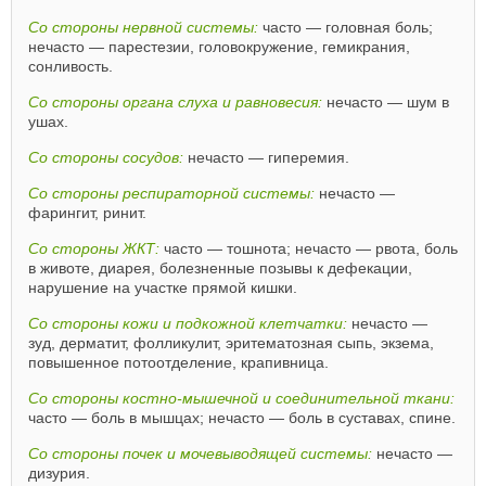
Со стороны нервной системы:
часто — головная боль;
нечасто — парестезии, головокружение, гемикрания,
сонливость.
Со стороны органа слуха и равновесия:
нечасто — шум в
ушах.
Со стороны сосудов:
нечасто — гиперемия.
Со стороны респираторной системы:
нечасто —
фарингит, ринит.
Со стороны ЖКТ:
часто — тошнота; нечасто — рвота, боль
в животе, диарея, болезненные позывы к дефекации,
нарушение на участке прямой кишки.
Со стороны кожи и подкожной клетчатки:
нечасто —
зуд, дерматит, фолликулит, эритематозная сыпь, экзема,
повышенное потоотделение, крапивница.
Со стороны костно-мышечной и соединительной ткани:
часто — боль в мышцах; нечасто — боль в суставах, спине.
Со стороны почек и мочевыводящей системы:
нечасто —
дизурия.