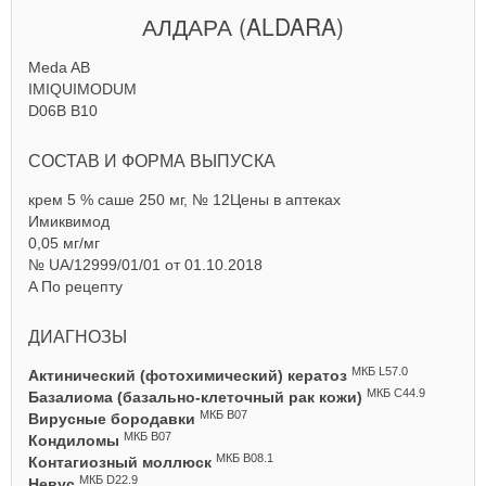
АЛДАРА
(ALDARA)
Meda AB
IMIQUIMODUM
D06B B10
СОСТАВ И ФОРМА ВЫПУСКА
крем 5 % саше 250 мг, № 12
Цены в аптеках
Имиквимод
0,05 мг/мг
№ UA/12999/01/01 от 01.10.2018
A
По рецепту
ДИАГНОЗЫ
МКБ L57.0
Актинический (фотохимический) кератоз
МКБ C44.9
Базалиома (базально-клеточный рак кожи)
МКБ B07
Вирусные бородавки
МКБ B07
Кондиломы
МКБ B08.1
Контагиозный моллюск
МКБ D22.9
Невус