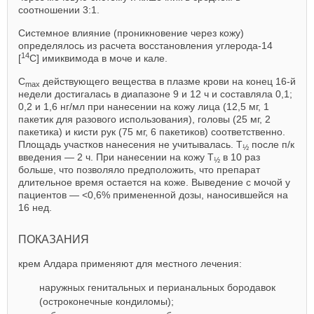
соотношении 3:1.
Системное влияние (проникновение через кожу)
определялось из расчета восстановления углерода-14
14
[
С] имиквимода в моче и кале.
C
действующего вещества в плазме крови на конец 16-й
max
недели достигалась в диапазоне 9 и 12 ч и составляла 0,1;
0,2 и 1,6 нг/мл при нанесении на кожу лица (12,5 мг, 1
пакетик для разового использования), головы (25 мг, 2
пакетика) и кисти рук (75 мг, 6 пакетиков) соответственно.
Площадь участков нанесения не учитывалась. T
после п/к
½
введения — 2 ч. При нанесении на кожу T
в 10 раз
½
больше, что позволяло предположить, что препарат
длительное время остается на коже. Выведение с мочой у
пациентов — <0,6% примененной дозы, наносившейся на
16 нед.
ПОКАЗАНИЯ
крем Алдара применяют для местного лечения:
наружных генитальных и перианальных бородавок
(остроконечные кондиломы);