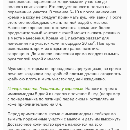
поверхность пораженных кондиломами участков до
полного впитывания. Его следует наносить только на
пораженные участки. В течение 6–10 ч после нанесения
крема на кожу не следует принимать душ или ванну. После
этого его необходимо смыть теплой водой с мылом.
Нанесение чрезмерного количества крема или более
продолжительный контакт с кожей может вызвать реакцию
в месте нанесения. Крема из 1 пакетика хватает для
2
нанесения на участок кожи площадью 20 см
. Повторно
использовать крем из открытого ранее пакетика
запрещено. До и после нанесения крема следует вымыть
руки теплой водой с мылом.
Мужчины, которым не проводилась циркумцизия, во время
лечения кондилом под крайней плотью должны отодвигать
крайнюю плоть и мыть участок под ней ежедневно.
Поверхностная базалиома у взрослых.
Наносить крем с
имиквимодом 5 дней в неделю в течение 6 нед (например
с понедельника по пятницу) перед сном и оставлять на
коже приблизительно на 8 ч.
Перед применением крема с имиквимодом необходимо
вымыть пораженные участки с мылом и дать им высохнуть.
Достаточное количество крема наносится на всю
пораженную поверхность, включая здоровую кожу на 1 см