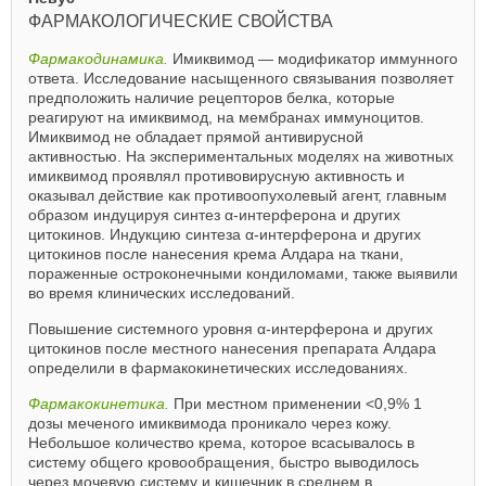
ФАРМАКОЛОГИЧЕСКИЕ СВОЙСТВА
Фармакодинамика.
Имиквимод — модификатор иммунного
ответа. Исследование насыщенного связывания позволяет
предположить наличие рецепторов белка, которые
реагируют на имиквимод, на мембранах иммуноцитов.
Имиквимод не обладает прямой антивирусной
активностью. На экспериментальных моделях на животных
имиквимод проявлял противовирусную активность и
оказывал действие как противоопухолевый агент, главным
образом индуцируя синтез α-интерферона и других
цитокинов. Индукцию синтеза α-интерферона и других
цитокинов после нанесения крема Алдара на ткани,
пораженные остроконечными кондиломами, также выявили
во время клинических исследований.
Повышение системного уровня α-интерферона и других
цитокинов после местного нанесения препарата Алдара
определили в фармакокинетических исследованиях.
Фармакокинетика.
При местном применении <0,9% 1
дозы меченого имиквимода проникало через кожу.
Небольшое количество крема, которое всасывалось в
систему общего кровообращения, быстро выводилось
через мочевую систему и кишечник в среднем в