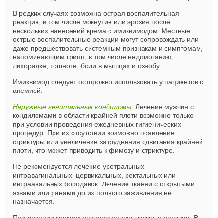
В редких случаях возможна острая воспалительная
реакция, в том числе мокнутие или эрозия после
нескольких нанесений крема с имиквимодом. Местные
острые воспалительные реакции могут сопровождать или
даже предшествовать системным признакам и симптомам,
напоминающим грипп, в том числе недомоганию,
лихорадке, тошноте, боли в мышцах и ознобу.
Имиквимод следует осторожно использовать у пациентов с
анемией.
Наружные генитальные кондиломы
. Лечение мужчин с
кондиломами в области крайней плоти возможно только
при условии проведения ежедневных гигиенических
процедур. При их отсутствии возможно появление
стриктуры или увеличение затруднения сдвигания крайней
плоти, что может приводить к фимозу и стриктуре.
Не рекомендуется лечение уретральных,
интравагинальных, цервикальных, ректальных или
интраанальных бородавок. Лечение тканей с открытыми
язвами или ранами до их полного заживления не
назначается.
При лечении кремом распространены кожные реакции. В