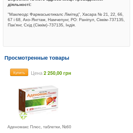
діяльності:
"Маклеодс Фармасьютикалс Лімітед", Хасара № 21, 22, 66,
67 і 68, Ахо-Янгтам, Намчепунг, PO: Раніпул, Сіккім-737135,
Пак'янг, Cхід (Сіккім)-737135, Індія.
Просмотренные товары
Цена
2 250,00 грн
Купить
Аденомакс Плюс, таблетки, №60