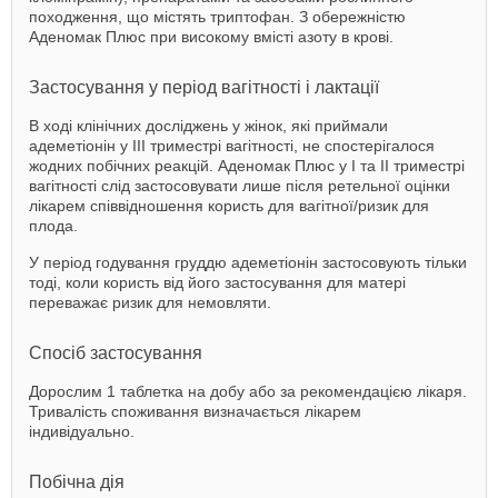
походження, що містять триптофан. З обережністю
Аденомак Плюс при високому вмісті азоту в крові.
Застосування у період вагітності і лактації
В ході клінічних досліджень у жінок, які приймали
адеметіонін у ІІІ триместрі вагітності, не спостерігалося
жодних побічних реакцій. Аденомак Плюс у І та ІІ триместрі
вагітності слід застосовувати лише після ретельної оцінки
лікарем співвідношення користь для вагітної/ризик для
плода.
У період годування груддю адеметіонін застосовують тільки
тоді, коли користь від його застосування для матері
переважає ризик для немовляти.
Спосіб застосування
Дорослим 1 таблетка на добу або за рекомендацією лікаря.
Тривалість споживання визначається лікарем
індивідуально.
Побічна дія