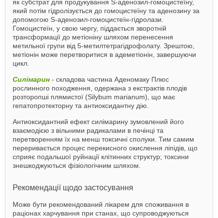
як субстрат для продукування S-аденозил-гомоцистеїну,
який потім гідролізується до гомоцистеїну та аденозину за
допомогою S-аденозил-гомоцистеїн-гідролази.
Гомоцистеїн, у свою чергу, піддається зворотній
трансформації до метіоніну шляхом перенесення
метильної групи від 5-метилтетрагідрофолату. Зрештою,
метіонін може перетворитися в адеметіонін, завершуючи
цикл.
Силімарин
- складова частина Аденомаку Плюс
рослинного походження, одержана з екстрактів плодів
розторопші плямистої (Silybum marianum), що має
гепатопротекторну та антиоксидантну дію.
Антиоксидантний ефект силімарину зумовлений його
взаємодією з вільними радикалами в печінці та
перетворенням їх на менш токсичні сполуки. Тим самим
переривається процес перекисного окислення ліпідів, що
сприяє подальшої руйнації клітинних структур; токсини
знешкоджуються фізіологічним шляхом.
Рекомендації щодо застосування
Може бути рекомендований лікарем для споживання в
раціонах харчування при станах, що супроводжуються