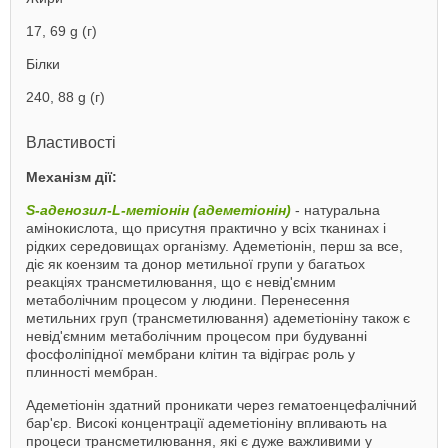
17, 69 g (г)
Білки
240, 88 g (г)
Властивості
Механізм дії:
S-аденозил-L-метіонін (адеметіонін)
- натуральна
амінокислота, що присутня практично у всіх тканинах і
рідких середовищах організму. Адеметіонін, перш за все,
діє як коензим та донор метильної групи у багатьох
реакціях трансметилювання, що є невід'ємним
метаболічним процесом у людини. Перенесення
метильних груп (трансметилювання) адеметіоніну також є
невід'ємним метаболічним процесом при будуванні
фосфоліпідної мембрани клітин та відіграє роль у
плинності мембран.
Адеметіонін здатний проникати через гематоенцефалічний
бар'єр. Високі концентрації адеметіоніну впливають на
процеси трансметилювання, які є дуже важливими у