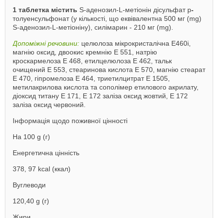
1 таблетка містить
S-аденозил-L-метіонін дісульфат р
-
толуенсульфонат (у кількості, що еквівалентна 500 мг (mg)
S-аденозил-L-метіоніну), силімарин - 210 мг (mg).
Допоміжні речовини:
целюлоза мікрокристалічна Е460і,
магнію оксид, двоокис кремнію Е 551, натрію
кроскармелоза Е 468, етилцелюлоза Е 462, тальк
очищений Е 553, стеаринова кислота Е 570, магнію стеарат
Е 470, гіпромелоза Е 464, триетилцитрат Е 1505,
метилакрилова кислота та сополімер етилового акрилату,
діоксид титану Е 171, Е 172 заліза оксид жовтий, Е 172
заліза оксид червоний.
Інформація щодо поживної цінності
На 100 g (г)
Енергетична цінність
378, 97 kcal (ккал)
Вуглеводи
120,40 g (г)
Жири