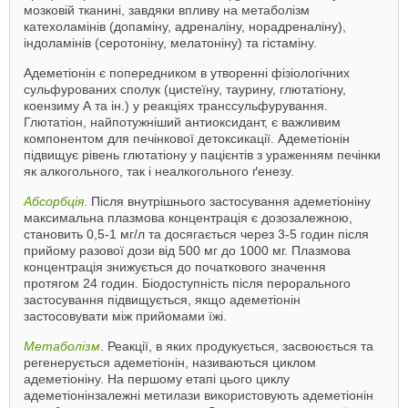
мозковій тканині, завдяки впливу на метаболізм
катехоламінів (допаміну, адреналіну, норадреналіну),
індоламінів (серотоніну, мелатоніну) та гістаміну.
Адеметіонін є попередником в утворенні фізіологічних
сульфурованих сполук (цистеїну, таурину, глютатіону,
коензиму А та ін.) у реакціях транссульфурування.
Глютатіон, найпотужніший антиоксидант, є важливим
компонентом для печінкової детоксикації. Адеметіонін
підвищує рівень глютатіону у пацієнтів з ураженням печінки
як алкогольного, так і неалкогольного ґенезу.
Абсорбція
. Після внутрішнього застосування адеметіоніну
максимальна плазмова концентрація є дозозалежною,
становить 0,5-1 мг/л та досягається через 3-5 годин після
прийому разової дози від 500 мг до 1000 мг. Плазмова
концентрація знижується до початкового значення
протягом 24 годин. Біодоступність після перорального
застосування підвищується, якщо адеметіонін
застосовувати між прийомами їжі.
Метаболізм
. Реакції, в яких продукується, засвоюється та
регенерується адеметіонін, називаються циклом
адеметіоніну. На першому етапі цього циклу
адеметіонінзалежні метилази використовують адеметіонін