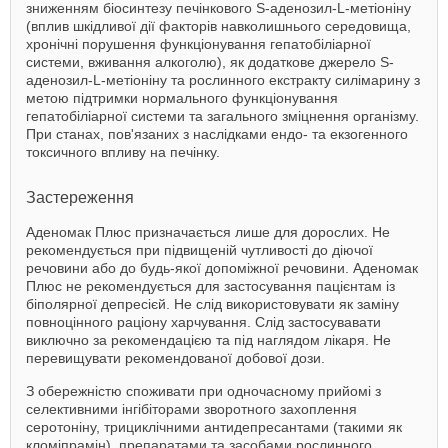
зниженням біосинтезу печінкового S-аденозил-L-метіоніну
(вплив шкідливої дії факторів навколишнього середовища,
хронічні порушення функціонування гепатобіліарної
системи, вживання алкоголю), як додаткове джерело S-
аденозил-L-метіоніну та рослинного екстракту силімарину з
метою підтримки нормального функціонування
гепатобіліарної системи та загального зміцнення організму.
При станах, пов'язаних з наслідками ендо- та екзогенного
токсичного впливу на печінку.
Застереження
Аденомак Плюс призначається лише для дорослих. Не
рекомендується при підвищеній чутливості до діючої
речовини або до будь-якої допоміжної речовини. Аденомак
Плюс не рекомендується для застосування пацієнтам із
біполярної депресієй. Не слід використовувати як заміну
повноцінного раціону харчування. Слід застосувавати
виключно за рекомендацією та під наглядом лікаря. Не
перевищувати рекомендованої добової дози.
З обережністю споживати при одночасному прийомі з
селективними інгібіторами зворотного захоплення
серотоніну, трициклічними антидепресантами (такими як
кломіпрамін), препаратами та засобами рослинного