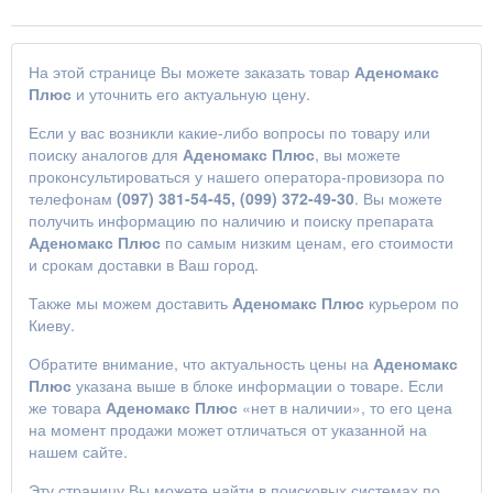
На этой странице Вы можете заказать товар
Аденомакс
Плюс
и уточнить его актуальную цену.
Если у вас возникли какие-либо вопросы по товару или
поиску аналогов для
Аденомакс Плюс
, вы можете
проконсультироваться у нашего оператора-провизора по
телефонам
(097) 381-54-45, (099) 372-49-30
. Вы можете
получить информацию по наличию и поиску препарата
Аденомакс Плюс
по самым низким ценам, его стоимости
и срокам доставки в Ваш город.
Также мы можем доставить
Аденомакс Плюс
курьером по
Киеву.
Обратите внимание, что актуальность цены на
Аденомакс
Плюс
указана выше в блоке информации о товаре. Если
же товара
Аденомакс Плюс
«нет в наличии», то его цена
на момент продажи может отличаться от указанной на
нашем сайте.
Эту страницу Вы можете найти в поисковых системах по