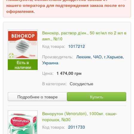
нашего оператора для подтверждения заказа после его
оформления.
Венокор, раствор д/ин., 50 мг/мл по 2 мл в
амп., №10
Код товара:
1017212
Производитель:
Лекхим, ЧАО, г.Харьков,
Есть в
Украина
наличии
Цена:
1 474,00 грн
В категории:
Сосудистые
Подробнее о товаре
Купить
Венорутон (Venoruton), 1000мг. саше-
порошок, №30
Код товара:
2011733