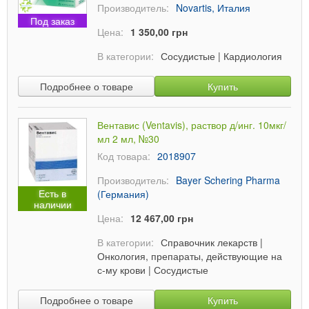
Производитель:
Novartis, Италия
Под заказ
Цена:
1 350,00 грн
В категории:
Сосудистые
|
Кардиология
Подробнее о товаре
Купить
Вентавис (Ventavis), раствор д/инг. 10мкг/
мл 2 мл, №30
Код товара:
2018907
Производитель:
Bayer Schering Pharma
Есть в
(Германия)
наличии
Цена:
12 467,00 грн
В категории:
Справочник лекарств
|
Онкология, препараты, действующие на
с-му крови
|
Сосудистые
Подробнее о товаре
Купить