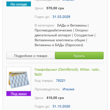
На складе
Цена:
570,00 грн
Годен до:
31.03.2028
В категории:
БАДы и Витамины
|
Противодиабетические
|
Опорно-
двигательный аппарат
|
Сосудистые
|
Витаминные комплексы общие
|
Витамины и БАДы (Евросоюз)
Подробнее о товаре
Купить
Гемфиброзил (Gemfibrozil), 900мг. табл.,
№20
Код товара:
76221
Производитель:
Италия
Под заказ
Цена:
410,00 грн
Годен до:
31.10.2026