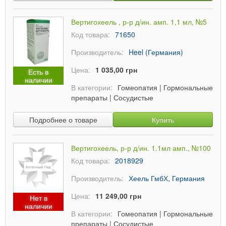
Вертигохеель , р-р д/ин. амп. 1,1 мл, №5
Код товара:
71650
Производитель:
Heel (Германия)
Цена:
1 035,00 грн
Есть в
наличии
В категории:
Гомеопатия
|
Гормональные
препараты
|
Сосудистые
Подробнее о товаре
Купить
Вертигохеель, р-р д/ин. 1.1мл амп., №100
Код товара:
2018929
Производитель:
Хеель ГмбХ, Германия
Цена:
11 249,00 грн
Нет в
наличии
В категории:
Гомеопатия
|
Гормональные
препараты
|
Сосудистые