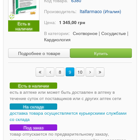
Код товара:
6380
Производитель:
Italfarmaco (Италия)
Цена:
1 345,00 грн
Есть в
наличии
В категории:
Снотворное
|
Сосудистые
|
Кардиология
Подробнее о товаре
Купить
8
9
10
Есть в наличии
есть в аптеке или может быть доставлен в аптеку в
течение суток от поставщиков или с других аптек сети
На складе
доставка товара осуществляется курьерскими службами
со склада
Под заказ
товар отпускается по предварительному заказу,