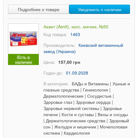
Подробнее о товаре
Уведомить о наличии
Аевит (Aevit), капс. мягкие, №50
Код товара:
1463
Производитель:
Киевский витаминный
завод (Украина)
Есть в
наличии
Цена:
157,00 грн
Годен до:
01.09.2028
В категории:
БАДы и Витамины
|
Ушные и
глазные средства
|
Гинекология
|
Дерматологические
|
Сосудистые
|
Здоровье глаз
|
Здоровье сердца
|
Здоровье нервной системы
|
Здоровье
печени
|
Кости и суставы
|
Вены и сосуды
|
Дерматологические средства
|
Здоровый
сон
|
Желудок и кишечник
|
Мочеполовая
система
|
Кардиология