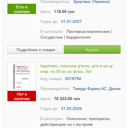
Производитель:
Здоровье (Украина)
Есть в
наличии
Цена:
118,00 грн
Годен до:
01.01.2027
В категории:
Противоастматические
|
Сосудистые
|
Кардиология
Подробнее о товаре
Купить
Адцетрис, порошок д/конц. для р-ра д/
инф. по 50 мг во флак., №1
Код товара:
2018794
Производитель:
Такеда Фарма АС, Дания
Нет в
наличии
Цена:
78 223,00 грн
Годен до:
31.03.2029
В категории:
Онкология, препараты,
действующие на с-му крови