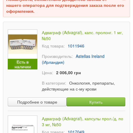
нашего оператора для подтверждения заказа после его
оформления.
Адваграф (Advagraf), капс. пролонг. 1 мг,
№50
Код товара:
1011946
Производитель:
Astellas Ireland
Есть в
(Ирландия)
наличии
Цена:
2 006,00 грн
В категории:
Онкология, препараты,
действующие на с-му крови
Подробнее о товаре
Купить
Адваграф (Advagraf), капсулы прол./д. по
3 мг, №50
Код товара:
1017049