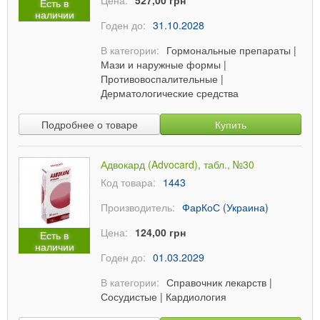
Цена:
527,00 грн
Есть в
наличии
Годен до:
31.10.2028
В категории:
Гормональные препараты
|
Мази и наружные формы
|
Противовоспалительные
|
Дерматологические средства
Подробнее о товаре
Купить
Адвокард (Advocard), табл., №30
Код товара:
1443
Производитель:
ФарКоС (Украина)
Цена:
124,00 грн
Есть в
наличии
Годен до:
01.03.2029
В категории:
Справочник лекарств
|
Сосудистые
|
Кардиология