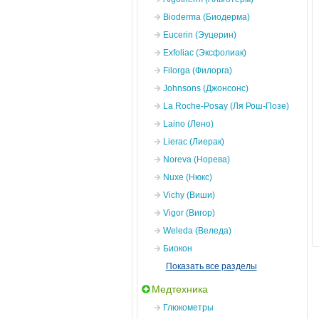
Bioderma (Биодерма)
Eucerin (Эуцерин)
Exfoliac (Эксфолиак)
Filorga (Филорга)
Johnsons (Джонсонс)
La Roche-Posay (Ля Рош-Позе)
Laino (Лено)
Lierac (Лиерак)
Noreva (Норева)
Nuxe (Нюкс)
Vichy (Виши)
Vigor (Вигор)
Weleda (Веледа)
Биокон
Показать все разделы
Медтехника
Глюкометры