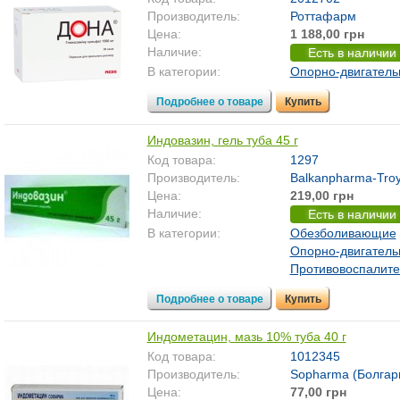
Производитель:
Роттафарм
Цена:
1 188,00 грн
Наличие:
Есть в наличии
В категории:
Опорно-двигатель
Подробнее о товаре
Купить
Индовазин, гель туба 45 г
Код товара:
1297
Производитель:
Balkanpharma-Troy
Цена:
219,00 грн
Наличие:
Есть в наличии
В категории:
Обезболивающие
Опорно-двигатель
Противовоспалит
Подробнее о товаре
Купить
Индометацин, мазь 10% туба 40 г
Код товара:
1012345
Производитель:
Sopharma (Болгар
Цена:
77,00 грн