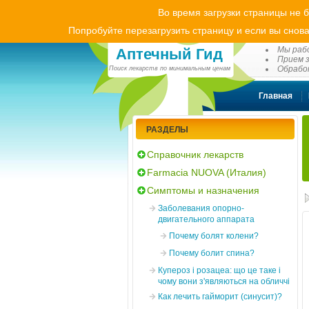
Во время загрузки страницы не 
Попробуйте перезагрузить страницу и если вы снова
(0
Мы рабо
Аптечный Гид
Прием з
Обработ
Поиск лекарств по минимальным ценам
Главная
РАЗДЕЛЫ
Справочник лекарств
Farmacia NUOVA (Италия)
Симптомы и назначения
Заболевания опорно-
двигательного аппарата
Почему болят колени?
Почему болит спина?
Купероз і розацеа: що це таке і
чому вони з'являються на обличчі
Как лечить гайморит (синусит)?