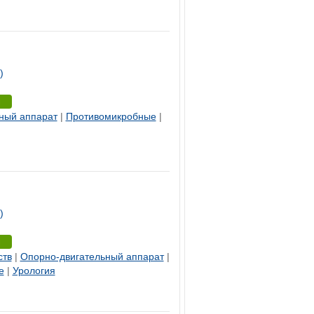
)
ный аппарат
|
Противомикробные
|
)
ств
|
Опорно-двигательный аппарат
|
е
|
Урология