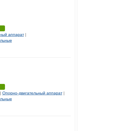
ный аппарат
|
ельные
|
Опорно-двигательный аппарат
|
ельные