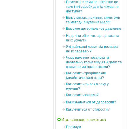
Пігментні плями на шкірі: що це
таке і які засоби для їх лікування
доступні?
Біль у м'язах: причини, симптоми
та методи лікування міалгії
Высокое артериальное давление
Недоліки обличчя: що це таке та
як їх усунути
Які найкращі креми від розацеа і
які їх переваги?
Чому важливо поєднувати
лікувальну косметику з БАДами та
вітамінними комплексами?
Как лечить трофические
(диабетические) язвы?
Как лечить грибок в паху у
мужчин?
Как лечить кашель?
Как избавиться от депрессии?
Как лечиться от старости?
Итальянская косметика
Премиум