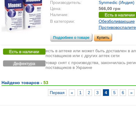
Производитель:
Synmedic (Индия)
Цена:
566,00 грн
Наличие:
Есть в наличии
В категории:
Обезболивающие
Противовоспалит
Подробнее о товаре
Купить
есть в аптеке или может быть доставлен в ап
Есть в наличии
поставщиков или с других аптек сети
товар снят с производства, закончилась реги
Дефектура
поставщиков в Украине
Найдено товаров -
53
Первая
«
1
2
3
4
5
6
»