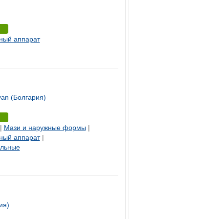
ный аппарат
an (Болгария)
|
Мази и наружные формы
|
ный аппарат
|
ельные
ия)