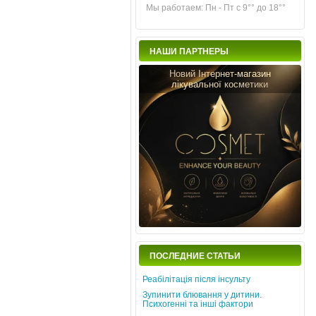
Мы работаем: Пн - Пт с 9°° до 18°°
НАШИ ПАРТНЕРЫ
Новий Інтернет-магазин
лікувальної косметики
ПОСЛЕДНИЕ СТАТЬИ
Реабілітація після інсульту
Зупинити блювання у дитини.
Психогенні та інші фактори