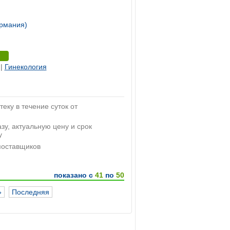
рмания)
|
Гинекология
теку в течение суток от
зу, актуальную цену и срок
у
 поставщиков
показано с
41
по
50
»
Последняя