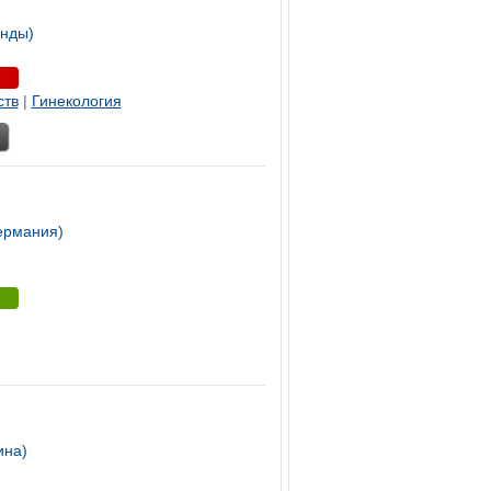
нды)
ств
|
Гинекология
Германия)
ина)