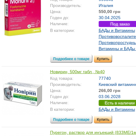
Производитель:
Италия
Цена:
550,00 грн
Годен до:
30.04.2025
Наличие:
Под заказ
В категории:
БАДы и Витамины
Противовоспалит
Противопростудн
Витамины и БАДы 
Подробнее о товаре
Купить
Новирин, 500мг табл., №40
Код товара:
77740
Производитель:
Киевский витаминн
Цена:
266,00 грн
Годен до:
03.06.2028
Наличие:
Есть в наличии
В категории:
БАДы и Витамины
Подробнее о товаре
Купить
Пурегон, раствор для инъекций (833МЕ/1м