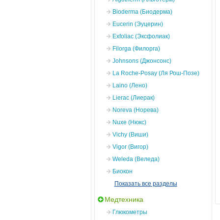
Bioderma (Биодерма)
Eucerin (Эуцерин)
Exfoliac (Эксфолиак)
Filorga (Филорга)
Johnsons (Джонсонс)
La Roche-Posay (Ля Рош-Позе)
Laino (Лено)
Lierac (Лиерак)
Noreva (Норева)
Nuxe (Нюкс)
Vichy (Виши)
Vigor (Вигор)
Weleda (Веледа)
Биокон
Показать все разделы
Медтехника
Глюкометры