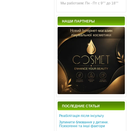
Мы работаем: Пн - Пт с 9°° до 18°°
НАШИ ПАРТНЕРЫ
Новий Інтернет-магазин
лікувальної косметики
ПОСЛЕДНИЕ СТАТЬИ
Реабілітація після інсульту
Зупинити блювання у дитини.
Психогенні та інші фактори