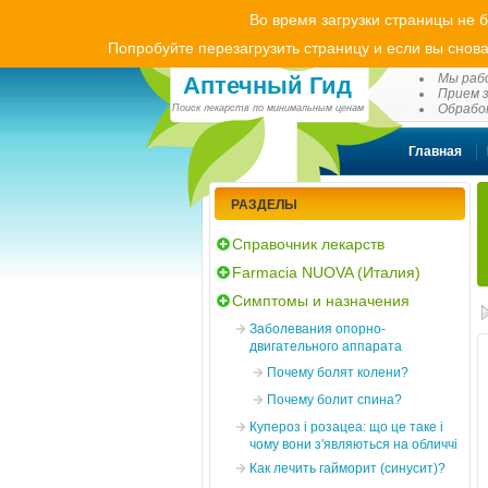
Во время загрузки страницы не 
Попробуйте перезагрузить страницу и если вы снова
(0
Мы рабо
Аптечный Гид
Прием з
Обработ
Поиск лекарств по минимальным ценам
Главная
РАЗДЕЛЫ
Справочник лекарств
Farmacia NUOVA (Италия)
Симптомы и назначения
Заболевания опорно-
двигательного аппарата
Почему болят колени?
Почему болит спина?
Купероз і розацеа: що це таке і
чому вони з'являються на обличчі
Как лечить гайморит (синусит)?