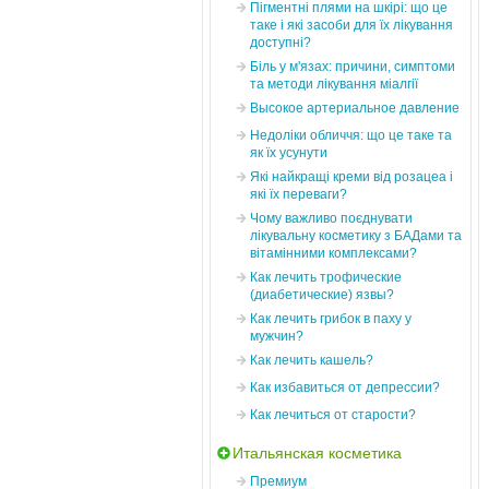
Пігментні плями на шкірі: що це
таке і які засоби для їх лікування
доступні?
Біль у м'язах: причини, симптоми
та методи лікування міалгії
Высокое артериальное давление
Недоліки обличчя: що це таке та
як їх усунути
Які найкращі креми від розацеа і
які їх переваги?
Чому важливо поєднувати
лікувальну косметику з БАДами та
вітамінними комплексами?
Как лечить трофические
(диабетические) язвы?
Как лечить грибок в паху у
мужчин?
Как лечить кашель?
Как избавиться от депрессии?
Как лечиться от старости?
Итальянская косметика
Премиум