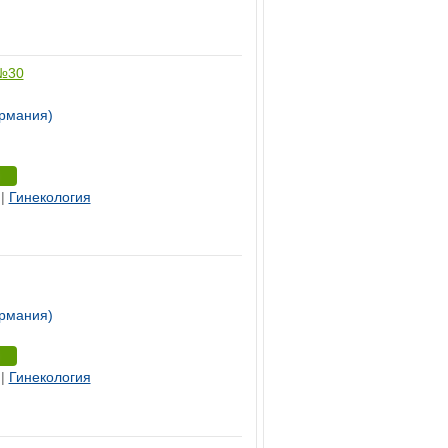
 №30
рмания)
|
Гинекология
рмания)
|
Гинекология