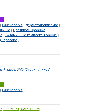
|
Гинекология
|
Дерматологические
|
ельные
|
Противомикробные
|
ые
|
Витаминные комплексы общие
|
(Евросоюз)
ый завод ЗАО (Украина. Киев)
|
Гинекология
л) 300МЕ/0,36мл + 6игл