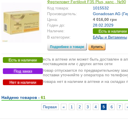
Фертиловит Fertilovit F35 Plus, капс., №90
Код товара:
1015532
Производитель:
Gonadosan AG (Ге
Цена:
4 016,00 грн
Годен до:
28.02.2029
Наличие:
Есть в наличии
В категории:
БАДы и Витамины
Подробнее о товаре
Купить
есть в аптеке или может быть доставлен в ап
Есть в наличии
поставщиков или с других аптек сети
товар отпускается по предварительному зака
Под заказ
поставки уточняйте у оператора по телефон
товара нет в наличии в аптеке и на складах
Нет в наличии
Найдено товаров -
61
Первая
«
1
2
3
4
5
6
7