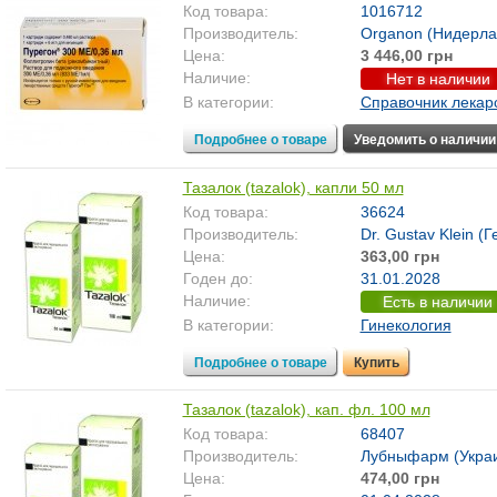
Код товара:
1016712
Производитель:
Organon (Нидерла
Цена:
3 446,00 грн
Наличие:
Нет в наличии
В категории:
Справочник лекар
Подробнее о товаре
Уведомить о наличии
Тазалок (tazalok), капли 50 мл
Код товара:
36624
Производитель:
Dr. Gustav Klein (
Цена:
363,00 грн
Годен до:
31.01.2028
Наличие:
Есть в наличии
В категории:
Гинекология
Подробнее о товаре
Купить
Тазалок (tazalok), кап. фл. 100 мл
Код товара:
68407
Производитель:
Лубныфарм (Укра
Цена:
474,00 грн