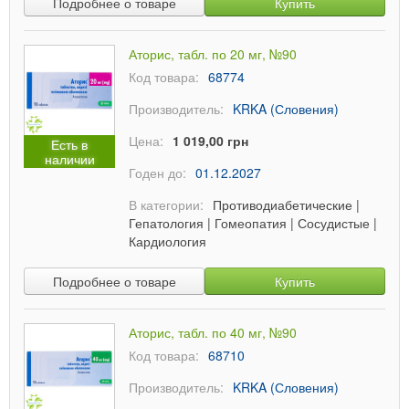
Подробнее о товаре
Купить
Аторис, табл. по 20 мг, №90
Код товара:
68774
Производитель:
KRKA (Словения)
Цена:
1 019,00 грн
Есть в
наличии
Годен до:
01.12.2027
В категории:
Противодиабетические
|
Гепатология
|
Гомеопатия
|
Сосудистые
|
Кардиология
Подробнее о товаре
Купить
Аторис, табл. по 40 мг, №90
Код товара:
68710
Производитель:
KRKA (Словения)