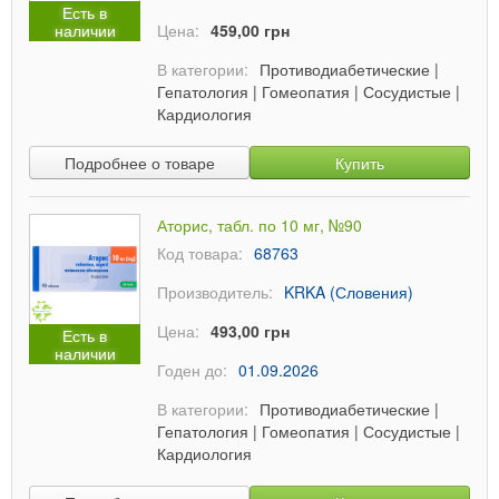
Есть в
наличии
Цена:
459,00 грн
В категории:
Противодиабетические
|
Гепатология
|
Гомеопатия
|
Сосудистые
|
Кардиология
Подробнее о товаре
Купить
Аторис, табл. по 10 мг, №90
Код товара:
68763
Производитель:
KRKA (Словения)
Цена:
493,00 грн
Есть в
наличии
Годен до:
01.09.2026
В категории:
Противодиабетические
|
Гепатология
|
Гомеопатия
|
Сосудистые
|
Кардиология