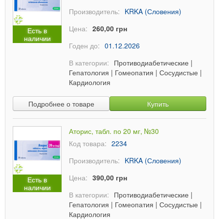
Производитель:
KRKA (Словения)
Цена:
260,00 грн
Есть в
наличии
Годен до:
01.12.2026
В категории:
Противодиабетические
|
Гепатология
|
Гомеопатия
|
Сосудистые
|
Кардиология
Подробнее о товаре
Купить
Аторис, табл. по 20 мг, №30
Код товара:
2234
Производитель:
KRKA (Словения)
Цена:
390,00 грн
Есть в
наличии
В категории:
Противодиабетические
|
Гепатология
|
Гомеопатия
|
Сосудистые
|
Кардиология