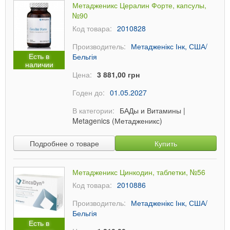
Метадженикс Цералин Форте, капсулы,
№90
Код товара:
2010828
Производитель:
Метадженікс Інк, США/
Есть в
Бельгія
наличии
Цена:
3 881,00 грн
Годен до:
01.05.2027
В категории:
БАДы и Витамины
|
Metagenics (Метадженикс)
Подробнее о товаре
Купить
Метадженикс Цинкодин, таблетки, №56
Код товара:
2010886
Производитель:
Метадженікс Інк, США/
Бельгія
Есть в