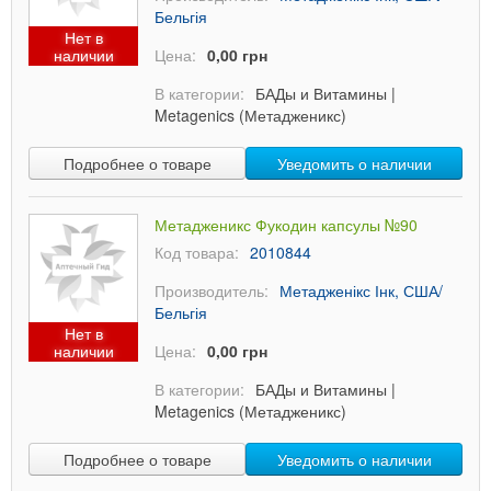
Бельгія
Нет в
наличии
Цена:
0,00 грн
В категории:
БАДы и Витамины
|
Metagenics (Метадженикс)
Подробнее о товаре
Уведомить о наличии
Метадженикс Фукодин капсулы №90
Код товара:
2010844
Производитель:
Метадженікс Інк, США/
Бельгія
Нет в
наличии
Цена:
0,00 грн
В категории:
БАДы и Витамины
|
Metagenics (Метадженикс)
Подробнее о товаре
Уведомить о наличии