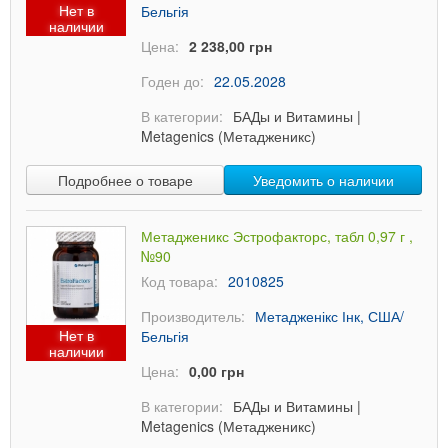
Нет в
Бельгія
наличии
Цена:
2 238,00 грн
Годен до:
22.05.2028
В категории:
БАДы и Витамины
|
Metagenics (Метадженикс)
Подробнее о товаре
Уведомить о наличии
Метадженикс Эстрофакторс, табл 0,97 г ,
№90
Код товара:
2010825
Производитель:
Метадженікс Інк, США/
Нет в
Бельгія
наличии
Цена:
0,00 грн
В категории:
БАДы и Витамины
|
Metagenics (Метадженикс)