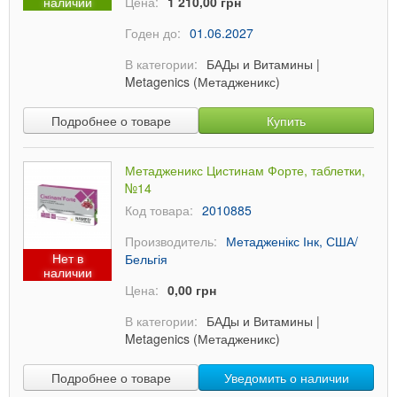
наличии
Цена:
1 210,00 грн
Годен до:
01.06.2027
В категории:
БАДы и Витамины
|
Metagenics (Метадженикс)
Подробнее о товаре
Купить
Метадженикс Цистинам Форте, таблетки,
№14
Код товара:
2010885
Производитель:
Метадженікс Інк, США/
Нет в
Бельгія
наличии
Цена:
0,00 грн
В категории:
БАДы и Витамины
|
Metagenics (Метадженикс)
Подробнее о товаре
Уведомить о наличии