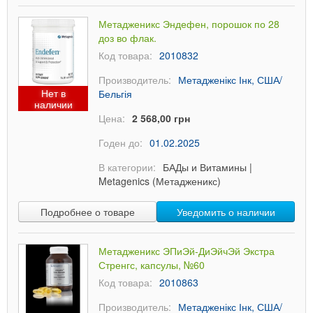
Метадженикс Эндефен, порошок по 28
доз во флак.
Код товара:
2010832
Производитель:
Метадженікс Інк, США/
Нет в
Бельгія
наличии
Цена:
2 568,00 грн
Годен до:
01.02.2025
В категории:
БАДы и Витамины
|
Metagenics (Метадженикс)
Подробнее о товаре
Уведомить о наличии
Метадженикс ЭПиЭй-ДиЭйчЭй Экстра
Стренгс, капсулы, №60
Код товара:
2010863
Производитель:
Метадженікс Інк, США/