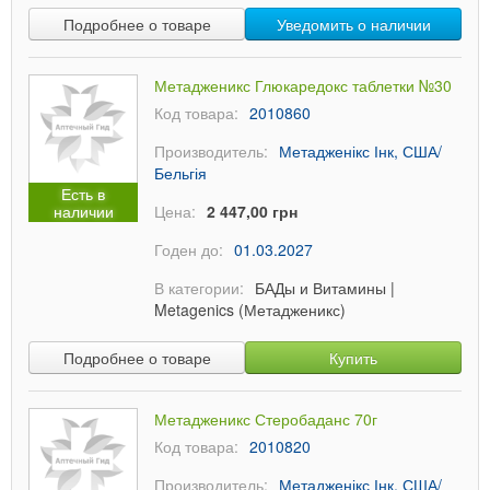
Подробнее о товаре
Уведомить о наличии
Метадженикс Глюкаредокс таблетки №30
Код товара:
2010860
Производитель:
Метадженікс Інк, США/
Бельгія
Есть в
наличии
Цена:
2 447,00 грн
Годен до:
01.03.2027
В категории:
БАДы и Витамины
|
Metagenics (Метадженикс)
Подробнее о товаре
Купить
Метадженикс Стеробаданс 70г
Код товара:
2010820
Производитель:
Метадженікс Інк, США/