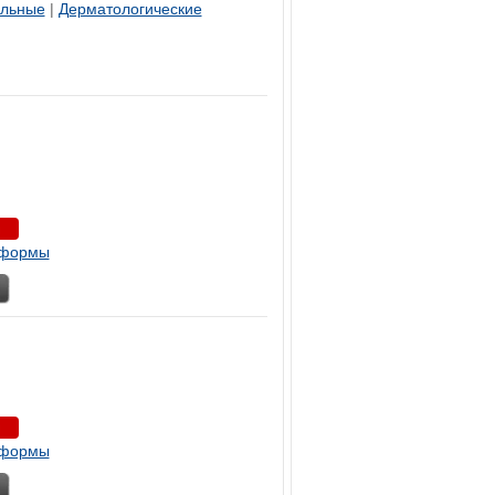
ельные
|
Дерматологические
 формы
 формы