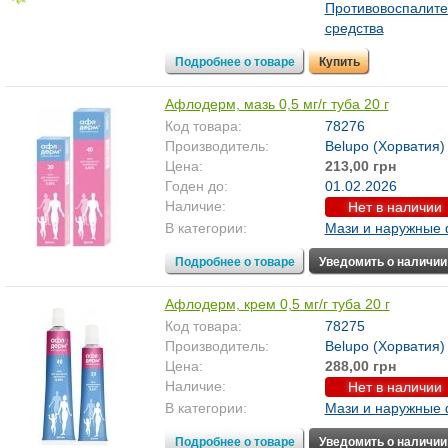
Противовоспалит
средства
Подробнее о товаре
Купить
Афлодерм, мазь 0,5 мг/г туба 20 г
Код товара:
78276
Производитель:
Belupo (Хорватия)
Цена:
213,00 грн
Годен до:
01.02.2026
Наличие:
Нет в наличии
В категории:
Мази и наружные
Подробнее о товаре
Уведомить о наличии
Афлодерм, крем 0,5 мг/г туба 20 г
Код товара:
78275
Производитель:
Belupo (Хорватия)
Цена:
288,00 грн
Наличие:
Нет в наличии
В категории:
Мази и наружные
Подробнее о товаре
Уведомить о наличии