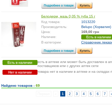
Подробнее о товаре
Купить
Белодерм, мазь 0,05 % туба 15 г
Код товара:
1013220
Производитель:
Belupo (Хорватия)
Цена:
169,00 грн
Наличие:
Есть в наличии
В категории:
Справочник лекар
Подробнее о товаре
Купить
есть в аптеке или может быть доставлен в ап
Есть в наличии
поставщиков или с других аптек сети
товара нет в наличии в аптеке и на складах
Нет в наличии
Найдено товаров -
69
Первая
«
1
2
3
4
5
6
7