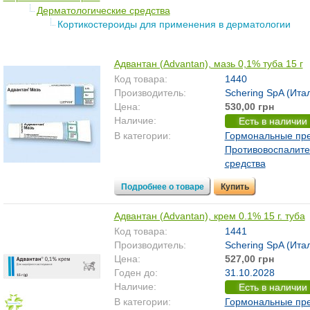
Дерматологические средства
Кортикостероиды для применения в дерматологии
Адвантан (Advantan), мазь 0,1% туба 15 г
Код товара:
1440
Производитель:
Schering SpA (Ита
Цена:
530,00 грн
Наличие:
Есть в наличии
В категории:
Гормональные пр
Противовоспалит
средства
Подробнее о товаре
Купить
Адвантан (Advantan), крем 0.1% 15 г. туба
Код товара:
1441
Производитель:
Schering SpA (Ита
Цена:
527,00 грн
Годен до:
31.10.2028
Наличие:
Есть в наличии
В категории:
Гормональные пр