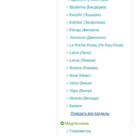
Bioderma (Биодерма)
Eucerin (Эуцерин)
Exfoliac (Эксфолиак)
Filorga (Филорга)
Johnsons (Джонсонс)
La Roche-Posay (Ля Рош-Позе)
Laino (Лено)
Lierac (Лиерак)
Noreva (Норева)
Nuxe (Нюкс)
Vichy (Виши)
Vigor (Вигор)
Weleda (Веледа)
Биокон
Показать все разделы
Медтехника
Глюкометры