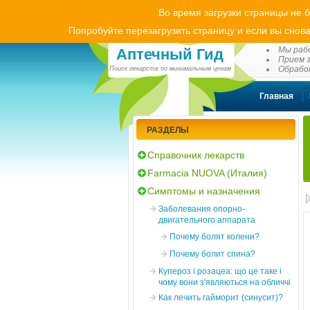
Во время загрузки страницы не 
Попробуйте перезагрузить страницу и если вы снова
(0
Мы рабо
Аптечный Гид
Прием з
Обработ
Поиск лекарств по минимальным ценам
Главная
РАЗДЕЛЫ
Справочник лекарств
Farmacia NUOVA (Италия)
Симптомы и назначения
Заболевания опорно-
двигательного аппарата
Почему болят колени?
Почему болит спина?
Купероз і розацеа: що це таке і
чому вони з'являються на обличчі
Как лечить гайморит (синусит)?