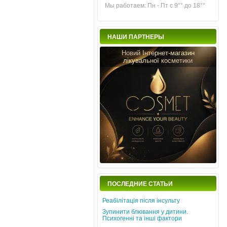
Мы работаем: Пн - Пт с 9°° до 18°°
НАШИ ПАРТНЕРЫ
Новий Інтернет-магазин
лікувальної косметики
ПОСЛЕДНИЕ СТАТЬИ
Реабілітація після інсульту
Зупинити блювання у дитини.
Психогенні та інші фактори