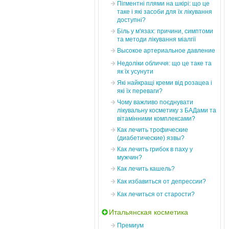
Пігментні плями на шкірі: що це
таке і які засоби для їх лікування
доступні?
Біль у м'язах: причини, симптоми
та методи лікування міалгії
Высокое артериальное давление
Недоліки обличчя: що це таке та
як їх усунути
Які найкращі креми від розацеа і
які їх переваги?
Чому важливо поєднувати
лікувальну косметику з БАДами та
вітамінними комплексами?
Как лечить трофические
(диабетические) язвы?
Как лечить грибок в паху у
мужчин?
Как лечить кашель?
Как избавиться от депрессии?
Как лечиться от старости?
Итальянская косметика
Премиум