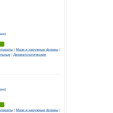
лия)
епараты
|
Мази и наружные формы
|
ельные
|
Дерматологические
лия)
епараты
|
Мази и наружные формы
|